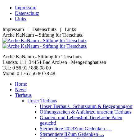
Zum
Impressum
Inhalt
Datenschutz
springen
Links
Impressum | Datenschutz | Links
Facebook
YouTube
RSS
E-
Arche KaNaum – Stiftung für Tierschutz
page
page
page
Mail
opens
opens
opens
page
in
in
in
opens
Arche KaNaum - Stiftung für Tierschutz
new
new
new
in
Landstr. 111, 34454 Bad Arolsen - Mengeringhausen
window
window
window
new
Tel.: 0 56 91 / 888 98 00
window
Mobil: 0 176 / 56 80 78 48
Home
News
Tierhaus
Unser Tierhaus
Unser Tierhaus –
Schutzraum & Begegnungsort
Öffnungszeiten & Anfahrt
zu unserem Tierhaus
Gnaden- und Lebenshof-Tiere
Liebe Paten
gesucht!
Sternentiere 2023
Zum Gedenken …
Sternentiere II
Zum Gedenken …