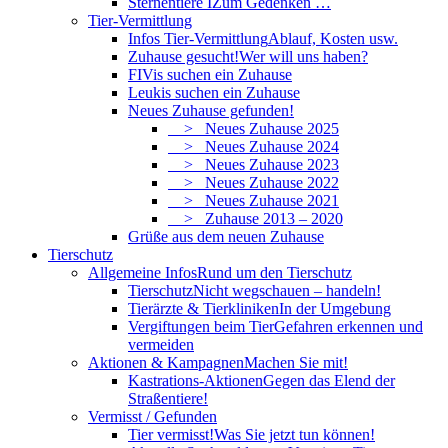
Sternentiere I
Zum Gedenken …
Tier-Vermittlung
Infos Tier-Vermittlung
Ablauf, Kosten usw.
Zuhause gesucht!
Wer will uns haben?
FIVis suchen ein Zuhause
Leukis suchen ein Zuhause
Neues Zuhause gefunden!
> Neues Zuhause 2025
> Neues Zuhause 2024
> Neues Zuhause 2023
> Neues Zuhause 2022
> Neues Zuhause 2021
> Zuhause 2013 – 2020
Grüße aus dem neuen Zuhause
Tierschutz
Allgemeine Infos
Rund um den Tierschutz
Tierschutz
Nicht wegschauen – handeln!
Tierärzte & Tierkliniken
In der Umgebung
Vergiftungen beim Tier
Gefahren erkennen und
vermeiden
Aktionen & Kampagnen
Machen Sie mit!
Kastrations-Aktionen
Gegen das Elend der
Straßentiere!
Vermisst / Gefunden
Tier vermisst!
Was Sie jetzt tun können!