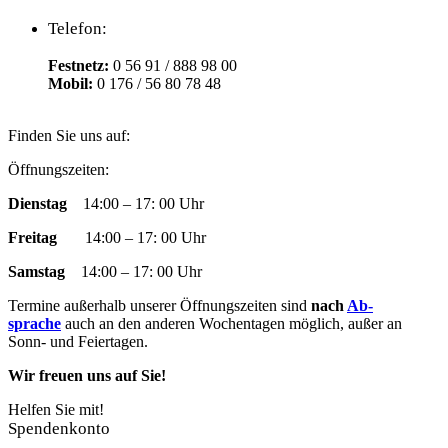
Telefon:
Festnetz:
0 56 91 / 888 98 00
Mobil:
0 176 / 56 80 78 48
Finden Sie uns auf:
Facebook
YouTube
RSS
Instagram
E-
Öffnungszeiten:
page
page
page
page
Mail
Dienstag
14:00 – 17: 00 Uhr
opens
opens
opens
opens
page
in
in
in
in
opens
Freitag
14:00 – 17: 00 Uhr
new
new
new
new
in
window
window
window
window
new
Samstag
14:00 – 17: 00 Uhr
window
Termine außer­halb un­ser­er Öff­nungs­zeit­en sind
nach
Ab­
sprache
auch an den an­der­en Woch­en­tag­en mög­lich, außer an
Sonn- und Fei­­er­­tag­en.
Wir freuen uns auf Sie!
Helfen Sie mit!
Spendenkonto