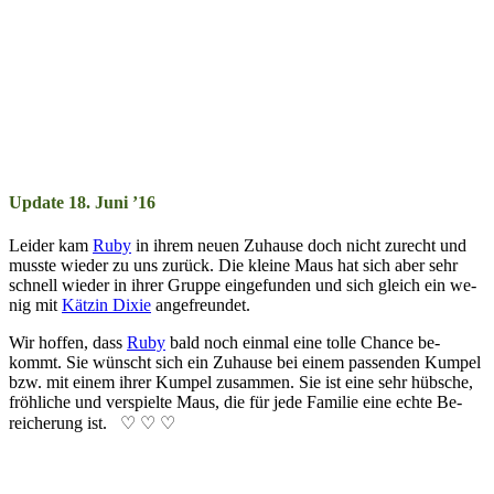
Update 18. Juni ’16
Leider kam
Ruby
in ihr­em neu­en Zu­hau­se doch nicht zu­recht und
muss­te wie­der zu uns zu­rück. Die klei­ne Maus hat sich aber sehr
schnell wie­der in ihr­er Grup­pe ein­ge­fun­den und sich gleich ein we­
nig mit
Kätz­in Dix­­ie
an­ge­freun­det.
Wir hoffen, dass
Ruby
bald noch ein­mal eine tolle Chan­ce be­
kommt. Sie wünscht sich ein Zu­hau­se bei ein­em pass­en­den Kum­pel
bzw. mit ein­em ihr­er Kum­pel zu­sam­men. Sie ist eine sehr hüb­sche,
fröh­liche und ver­spiel­te Maus, die für je­de Fa­mil­ie eine ech­te Be­
reich­er­ung ist. ♡ ♡ ♡