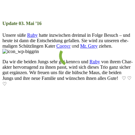
Update 03. Mai ’16
Unsere süße
Ruby
hatte in­zwisch­en dreimal in Fol­ge Be­such – und
heute ist dann die Ent­scheid­ung ge­fall­en. Sie wird zu un­ser­en ehe­
mal­ig­en Schütz­ling­en Kater
Coo­per
und
Mr. Grey
zieh­en.
Da wir die bei­den Jungs sehr gut ken­nen und
Ruby
von ihr­em Char­
ak­ter her­vor­rag­end zu ihn­en passt, wird sich die­ses Trio ganz sich­er
gut er­gänz­en. Wir freu­en uns für die hüb­sche Maus, die bei­den
Jungs und ihre neue Fa­mil­ie und wün­schen ihn­en all­es Gu­te! ♡ ♡
♡