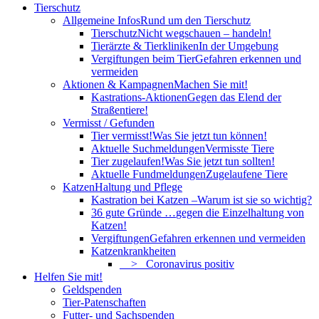
Tierschutz
Allgemeine Infos
Rund um den Tierschutz
Tierschutz
Nicht wegschauen – handeln!
Tierärzte & Tierkliniken
In der Umgebung
Vergiftungen beim Tier
Gefahren erkennen und
vermeiden
Aktionen & Kampagnen
Machen Sie mit!
Kastrations-Aktionen
Gegen das Elend der
Straßentiere!
Vermisst / Gefunden
Tier vermisst!
Was Sie jetzt tun können!
Aktuelle Suchmeldungen
Vermisste Tiere
Tier zugelaufen!
Was Sie jetzt tun sollten!
Aktuelle Fundmeldungen
Zugelaufene Tiere
Katzen
Haltung und Pflege
Kastration bei Katzen –
Warum ist sie so wichtig?
36 gute Gründe …
gegen die Einzelhaltung von
Katzen!
Vergiftungen
Gefahren erkennen und vermeiden
Katzenkrankheiten
> Coronavirus positiv
Helfen Sie mit!
Geldspenden
Tier-Patenschaften
Futter- und Sachspenden