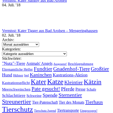
Vermisst: Kater Sammy aus Bad Arolsen
04. Juli. '18
Vermisst: Kater Tigger aus Bad Arolsen – Mengeringhausen
02. Juli. '18
Archiv:
Archiv:
Kategorien:
Kategorien:
Stichwörter:
"Nutz"-Tiere
Animals' Angels
Beschlagnahmung
Ausgesetzt!
Fundtier
Gnadenhof-Tiere
Großtier
Ehrenamtliche Helfer
Kaninchen
Hund
Kastrations-Aktion
Hühner
Igel
Katze
Kater
Kätzin
Kleintier
Kastrationspflicht
Pate gesucht!
Pferde
Presse
Meerschweinchen
Schafe
Sternentier
Spende
Schlachttiere
Schweine
Streunertier
Tierhaus
Tier-Patenschaft
Tier des Monats
Tierschutz
Tiertransporte
Umgezogen!
Tierschutz-Jugend