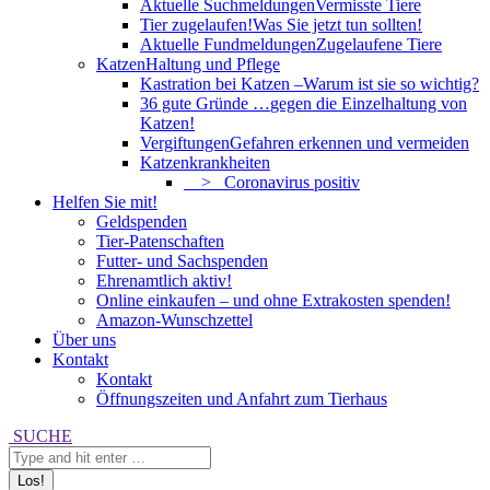
Aktuelle Suchmeldungen
Vermisste Tiere
Tier zugelaufen!
Was Sie jetzt tun sollten!
Aktuelle Fundmeldungen
Zugelaufene Tiere
Katzen
Haltung und Pflege
Kastration bei Katzen –
Warum ist sie so wichtig?
36 gute Gründe …
gegen die Einzelhaltung von
Katzen!
Vergiftungen
Gefahren erkennen und vermeiden
Katzenkrankheiten
> Coronavirus positiv
Helfen Sie mit!
Geldspenden
Tier-Patenschaften
Futter- und Sachspenden
Ehrenamtlich aktiv!
Online einkaufen – und ohne Extrakosten spenden!
Amazon-Wunschzettel
Über uns
Kontakt
Kontakt
Öffnungszeiten und Anfahrt zum Tierhaus
Search:
SUCHE