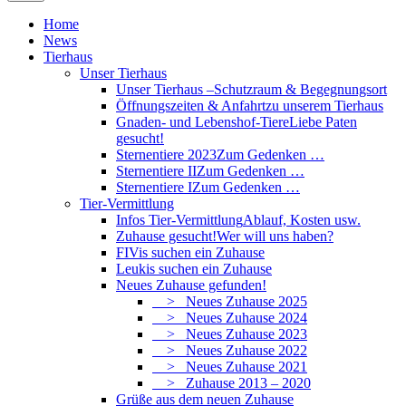
Home
News
Tierhaus
Unser Tierhaus
Unser Tierhaus –
Schutzraum & Begegnungsort
Öffnungszeiten & Anfahrt
zu unserem Tierhaus
Gnaden- und Lebenshof-Tiere
Liebe Paten
gesucht!
Sternentiere 2023
Zum Gedenken …
Sternentiere II
Zum Gedenken …
Sternentiere I
Zum Gedenken …
Tier-Vermittlung
Infos Tier-Vermittlung
Ablauf, Kosten usw.
Zuhause gesucht!
Wer will uns haben?
FIVis suchen ein Zuhause
Leukis suchen ein Zuhause
Neues Zuhause gefunden!
> Neues Zuhause 2025
> Neues Zuhause 2024
> Neues Zuhause 2023
> Neues Zuhause 2022
> Neues Zuhause 2021
> Zuhause 2013 – 2020
Grüße aus dem neuen Zuhause