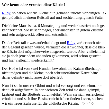
Wer kennt oder ver­misst diese Kätz­in?
Ruby
, so haben wir die Klei­ne nun ge­nannt, tauch­te vor ein­ig­en Ta­
gen plötz­lich in ein­em Reit­stall auf und such­te hung­rig nach Futt­er.
Die kleine Maus ist ca. 6 Mo­nate jung und we­der kas­triert noch ge­
kenn­zeich­net. Sie ist sehr ma­ger, aber an­sons­ten in gut­em Zu­stand
und sehr auf­ge­weckt, offen und zu­trau­lich.
Da der Reit­stall etwas auß­er­halb liegt und
Ruby
vor­her noch nie in
der Ge­gend ge­seh­en wur­de, ver­mut­en die An­wohn­er, dass die klei­
ne Kätz­in dort mög­lich­er­wei­se aus­ge­setzt wurde. Aber vielleicht ist
sie ja doch je­man­dem ab­han­den ge­kom­men, wird schon ge­sucht
und hier viel­leicht wie­der­er­kannt?
Der Hof wird von zwei Hunden be­wohnt, die Katz­en über­haupt
nicht mög­en und die kleine, noch sehr un­er­fahr­ene Katze hätte
daher de­fini­tiv nicht lange dort über­lebt.
Nun ist sie in un­ser­er Ob­hut und wird ver­sorgt und erst ein­mal or­
dent­lich auf­ge­fütt­ert. In der nächs­ten Zeit wird sie dann ge­impft,
kas­triert und die Blut­tests durch­ge­führt. Wenn sie sich aus­reich­end
er­holt hat und sich ihre Be­sitz­er nicht ha­ben fin­den las­sen, such­en
wir ein neu­es Zu­hause für die bild­hüb­sche Kätz­in. ♡ ♡ ♡