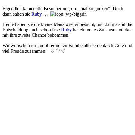
Eigentlich kamen die Be­sucher nur, um „mal zu guck­en“. Doch
dann sah­en sie
Ruby
…
Heute haben sie die klei­ne Maus wie­der be­sucht, und dann stand die
Ent­scheid­ung auch schon fest:
Ruby
hat ein neu­es Zu­hau­se und da­
mit ihre zwei­te Chan­ce be­kom­men.
Wir wünschen ihr und ihr­er neu­en Fa­mil­ie all­es er­denk­lich Gu­te und
viel Freu­de zu­sam­men! ♡ ♡ ♡