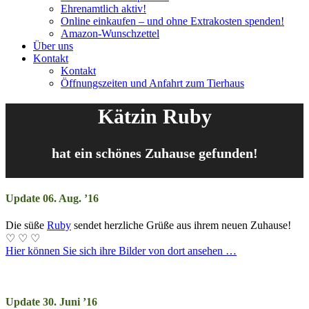
Ehrenamtlich aktiv!
Online einkaufen – und ohne Extrakosten spenden!
Amazon-Wunschzettel
Über uns
Kontakt
Kontakt
Öffnungszeiten und Anfahrt zum Tierhaus
Kätzin Ruby
hat ein schönes Zuhause gefunden!
Update 06. Aug. ’16
Die süße
Ruby
sendet herz­liche Grü­ße aus ihr­em neu­en Zu­hau­se!
♡ ♡ ♡
Hier können Sie sich ihre Bilder von dort ansehen …
Update 30. Juni ’16