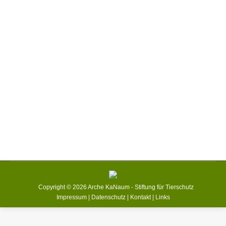
Zugelaufen – Fund-Kater aus Bad Arolsen –
Helsen sucht seine Besitzer!
Fundtier
,
News
,
Tierschutz-Aktion
,
Zugelaufen!
Von
Vodafregg
13. Okt.. '16
Der kleine schwarz-wei­ße Ka­ter ist in Bad Arol­sen – Hel­
sen zu­ge­lauf­en und sucht seine Be­sitzer!
Copyright © 2026 Arche KaNaum - Stiftung für Tierschutz
Impressum | Datenschutz | Kontakt | Links