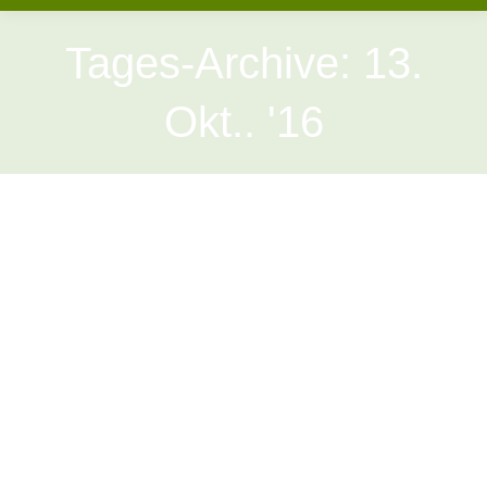
Tages-Archive:
13.
Okt.. '16