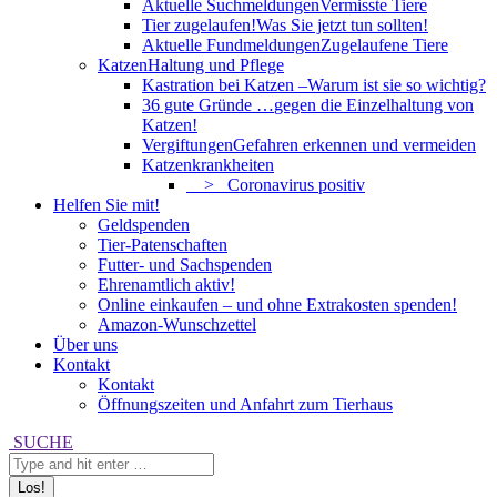
Aktuelle Suchmeldungen
Vermisste Tiere
Tier zugelaufen!
Was Sie jetzt tun sollten!
Aktuelle Fundmeldungen
Zugelaufene Tiere
Katzen
Haltung und Pflege
Kastration bei Katzen –
Warum ist sie so wichtig?
36 gute Gründe …
gegen die Einzelhaltung von
Katzen!
Vergiftungen
Gefahren erkennen und vermeiden
Katzenkrankheiten
> Coronavirus positiv
Helfen Sie mit!
Geldspenden
Tier-Patenschaften
Futter- und Sachspenden
Ehrenamtlich aktiv!
Online einkaufen – und ohne Extrakosten spenden!
Amazon-Wunschzettel
Über uns
Kontakt
Kontakt
Öffnungszeiten und Anfahrt zum Tierhaus
Search:
SUCHE