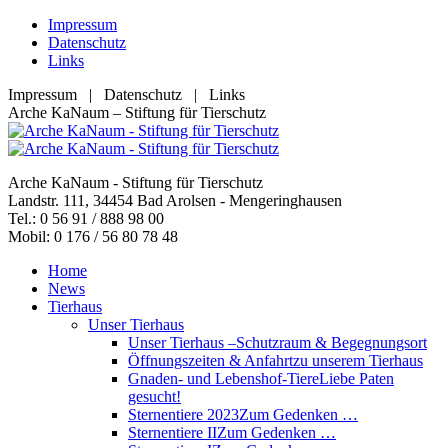
Zum
Impressum
Inhalt
Datenschutz
springen
Links
Impressum | Datenschutz | Links
Facebook
YouTube
RSS
E-
Arche KaNaum – Stiftung für Tierschutz
page
page
page
Mail
opens
opens
opens
page
in
in
in
opens
Arche KaNaum - Stiftung für Tierschutz
new
new
new
in
Landstr. 111, 34454 Bad Arolsen - Mengeringhausen
window
window
window
new
Tel.: 0 56 91 / 888 98 00
window
Mobil: 0 176 / 56 80 78 48
Home
News
Tierhaus
Unser Tierhaus
Unser Tierhaus –
Schutzraum & Begegnungsort
Öffnungszeiten & Anfahrt
zu unserem Tierhaus
Gnaden- und Lebenshof-Tiere
Liebe Paten
gesucht!
Sternentiere 2023
Zum Gedenken …
Sternentiere II
Zum Gedenken …