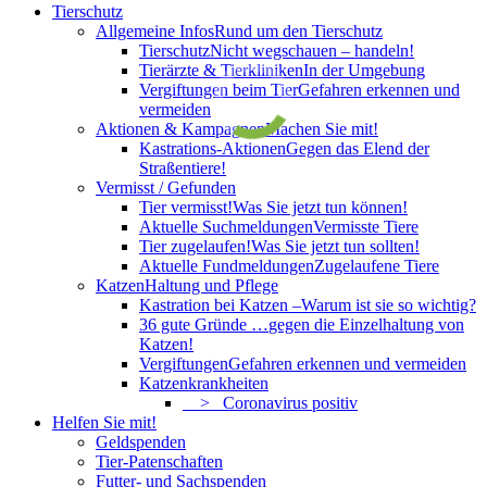
Tierschutz
Allgemeine Infos
Rund um den Tierschutz
Tierschutz
Nicht wegschauen – handeln!
Tierärzte & Tierkliniken
In der Umgebung
Vergiftungen beim Tier
Gefahren erkennen und
vermeiden
Aktionen & Kampagnen
Machen Sie mit!
Kastrations-Aktionen
Gegen das Elend der
Straßentiere!
Vermisst / Gefunden
Tier vermisst!
Was Sie jetzt tun können!
Aktuelle Suchmeldungen
Vermisste Tiere
Tier zugelaufen!
Was Sie jetzt tun sollten!
Aktuelle Fundmeldungen
Zugelaufene Tiere
Katzen
Haltung und Pflege
Kastration bei Katzen –
Warum ist sie so wichtig?
36 gute Gründe …
gegen die Einzelhaltung von
Katzen!
Vergiftungen
Gefahren erkennen und vermeiden
Katzenkrankheiten
> Coronavirus positiv
Helfen Sie mit!
Geldspenden
Tier-Patenschaften
Futter- und Sachspenden