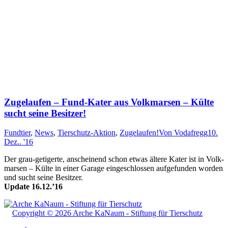
Zugelaufen – Fund-Kater aus Volkmarsen – Külte
sucht seine Besitzer!
Fundtier
,
News
,
Tierschutz-Aktion
,
Zugelaufen!
Von
Vodafregg
10.
Dez.. '16
Der grau-getigerte, an­schein­end schon et­was äl­te­re Ka­ter ist in Volk­
mar­sen – Kül­te in einer Ga­ra­ge ein­ge­schloss­en auf­ge­fun­den wor­den
und sucht sei­ne Be­sitz­er.
Update 16.12.’16
Copyright © 2026 Arche KaNaum - Stiftung für Tierschutz