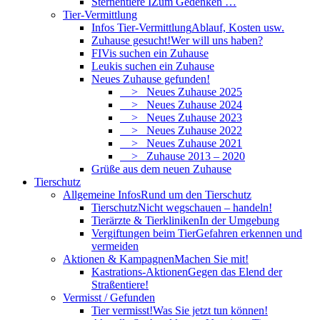
Sternentiere I
Zum Gedenken …
Tier-Vermittlung
Infos Tier-Vermittlung
Ablauf, Kosten usw.
Zuhause gesucht!
Wer will uns haben?
FIVis suchen ein Zuhause
Leukis suchen ein Zuhause
Neues Zuhause gefunden!
> Neues Zuhause 2025
> Neues Zuhause 2024
> Neues Zuhause 2023
> Neues Zuhause 2022
> Neues Zuhause 2021
> Zuhause 2013 – 2020
Grüße aus dem neuen Zuhause
Tierschutz
Allgemeine Infos
Rund um den Tierschutz
Tierschutz
Nicht wegschauen – handeln!
Tierärzte & Tierkliniken
In der Umgebung
Vergiftungen beim Tier
Gefahren erkennen und
vermeiden
Aktionen & Kampagnen
Machen Sie mit!
Kastrations-Aktionen
Gegen das Elend der
Straßentiere!
Vermisst / Gefunden
Tier vermisst!
Was Sie jetzt tun können!