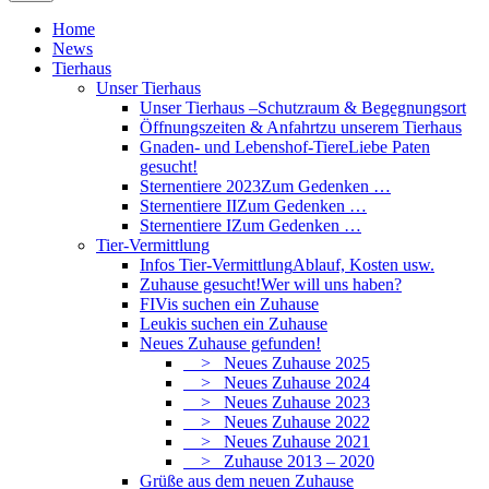
Home
News
Tierhaus
Unser Tierhaus
Unser Tierhaus –
Schutzraum & Begegnungsort
Öffnungszeiten & Anfahrt
zu unserem Tierhaus
Gnaden- und Lebenshof-Tiere
Liebe Paten
gesucht!
Sternentiere 2023
Zum Gedenken …
Sternentiere II
Zum Gedenken …
Sternentiere I
Zum Gedenken …
Tier-Vermittlung
Infos Tier-Vermittlung
Ablauf, Kosten usw.
Zuhause gesucht!
Wer will uns haben?
FIVis suchen ein Zuhause
Leukis suchen ein Zuhause
Neues Zuhause gefunden!
> Neues Zuhause 2025
> Neues Zuhause 2024
> Neues Zuhause 2023
> Neues Zuhause 2022
> Neues Zuhause 2021
> Zuhause 2013 – 2020
Grüße aus dem neuen Zuhause