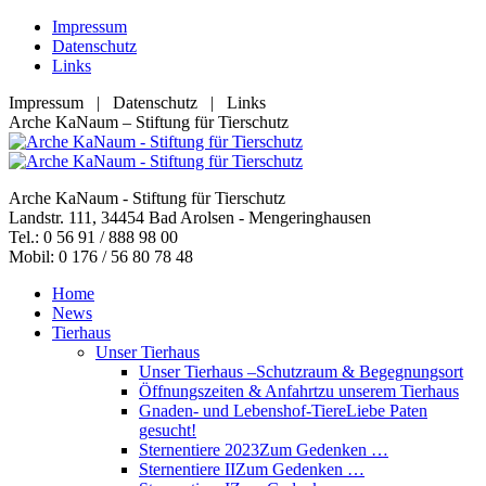
Zum
Impressum
Inhalt
Datenschutz
springen
Links
Impressum | Datenschutz | Links
Facebook
YouTube
RSS
E-
Arche KaNaum – Stiftung für Tierschutz
page
page
page
Mail
opens
opens
opens
page
in
in
in
opens
Arche KaNaum - Stiftung für Tierschutz
new
new
new
in
Landstr. 111, 34454 Bad Arolsen - Mengeringhausen
window
window
window
new
Tel.: 0 56 91 / 888 98 00
window
Mobil: 0 176 / 56 80 78 48
Home
News
Tierhaus
Unser Tierhaus
Unser Tierhaus –
Schutzraum & Begegnungsort
Öffnungszeiten & Anfahrt
zu unserem Tierhaus
Gnaden- und Lebenshof-Tiere
Liebe Paten
gesucht!
Sternentiere 2023
Zum Gedenken …
Sternentiere II
Zum Gedenken …