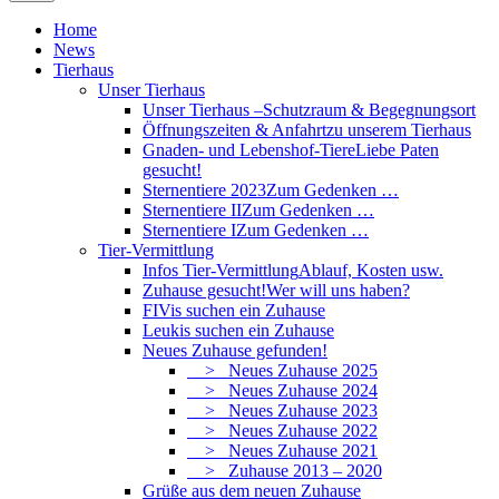
Home
News
Tierhaus
Unser Tierhaus
Unser Tierhaus –
Schutzraum & Begegnungsort
Öffnungszeiten & Anfahrt
zu unserem Tierhaus
Gnaden- und Lebenshof-Tiere
Liebe Paten
gesucht!
Sternentiere 2023
Zum Gedenken …
Sternentiere II
Zum Gedenken …
Sternentiere I
Zum Gedenken …
Tier-Vermittlung
Infos Tier-Vermittlung
Ablauf, Kosten usw.
Zuhause gesucht!
Wer will uns haben?
FIVis suchen ein Zuhause
Leukis suchen ein Zuhause
Neues Zuhause gefunden!
> Neues Zuhause 2025
> Neues Zuhause 2024
> Neues Zuhause 2023
> Neues Zuhause 2022
> Neues Zuhause 2021
> Zuhause 2013 – 2020
Grüße aus dem neuen Zuhause