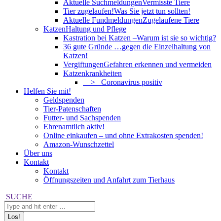
Aktuelle Suchmeldungen
Vermisste Tiere
Tier zugelaufen!
Was Sie jetzt tun sollten!
Aktuelle Fundmeldungen
Zugelaufene Tiere
Katzen
Haltung und Pflege
Kastration bei Katzen –
Warum ist sie so wichtig?
36 gute Gründe …
gegen die Einzelhaltung von
Katzen!
Vergiftungen
Gefahren erkennen und vermeiden
Katzenkrankheiten
> Coronavirus positiv
Helfen Sie mit!
Geldspenden
Tier-Patenschaften
Futter- und Sachspenden
Ehrenamtlich aktiv!
Online einkaufen – und ohne Extrakosten spenden!
Amazon-Wunschzettel
Über uns
Kontakt
Kontakt
Öffnungszeiten und Anfahrt zum Tierhaus
Search:
SUCHE