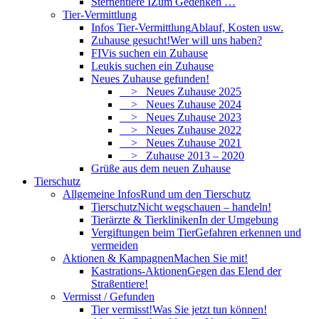
Sternentiere I
Zum Gedenken …
Tier-Vermittlung
Infos Tier-Vermittlung
Ablauf, Kosten usw.
Zuhause gesucht!
Wer will uns haben?
FIVis suchen ein Zuhause
Leukis suchen ein Zuhause
Neues Zuhause gefunden!
> Neues Zuhause 2025
> Neues Zuhause 2024
> Neues Zuhause 2023
> Neues Zuhause 2022
> Neues Zuhause 2021
> Zuhause 2013 – 2020
Grüße aus dem neuen Zuhause
Tierschutz
Allgemeine Infos
Rund um den Tierschutz
Tierschutz
Nicht wegschauen – handeln!
Tierärzte & Tierkliniken
In der Umgebung
Vergiftungen beim Tier
Gefahren erkennen und
vermeiden
Aktionen & Kampagnen
Machen Sie mit!
Kastrations-Aktionen
Gegen das Elend der
Straßentiere!
Vermisst / Gefunden
Tier vermisst!
Was Sie jetzt tun können!