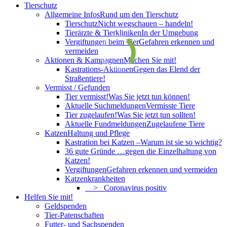
Tierschutz
Allgemeine Infos
Rund um den Tierschutz
Tierschutz
Nicht wegschauen – handeln!
Tierärzte & Tierkliniken
In der Umgebung
Vergiftungen beim Tier
Gefahren erkennen und
vermeiden
Aktionen & Kampagnen
Machen Sie mit!
Kastrations-Aktionen
Gegen das Elend der
Straßentiere!
Vermisst / Gefunden
Tier vermisst!
Was Sie jetzt tun können!
Aktuelle Suchmeldungen
Vermisste Tiere
Tier zugelaufen!
Was Sie jetzt tun sollten!
Aktuelle Fundmeldungen
Zugelaufene Tiere
Katzen
Haltung und Pflege
Kastration bei Katzen –
Warum ist sie so wichtig?
36 gute Gründe …
gegen die Einzelhaltung von
Katzen!
Vergiftungen
Gefahren erkennen und vermeiden
Katzenkrankheiten
> Coronavirus positiv
Helfen Sie mit!
Geldspenden
Tier-Patenschaften
Futter- und Sachspenden