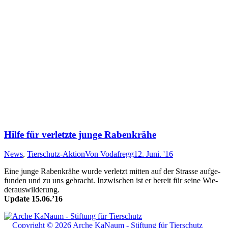
Hilfe für verletzte junge Rabenkrähe
News
,
Tierschutz-Aktion
Von
Vodafregg
12. Juni. '16
Eine junge Ra­ben­krähe wurde ver­letzt mitt­en auf der Strasse auf­ge­
fun­den und zu uns ge­bracht. In­zwisch­en ist er be­reit für sei­ne Wie­
der­aus­wil­der­ung.
Update 15.06.’16
Copyright © 2026 Arche KaNaum - Stiftung für Tierschutz