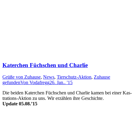
Katerchen Füchschen und Charlie
Grüße von Zuhause
,
News
,
Tierschutz-Aktion
,
Zuhause
gefunden
Von
Vodafregg
26. Jan.. '15
Die beiden Kater­chen Füchs­chen und Char­lie ka­men bei einer Kas­
trat­ions-Akt­ion zu uns. Wir er­zähl­en ihre Ge­schich­te.
Update 05.08.’15