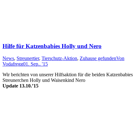
Hilfe für Katzenbabies Holly und Nero
News
,
Streunertier
,
Tierschutz-Aktion
,
Zuhause gefunden
Von
Vodafregg
01. Sep.. '15
Wir berichten von un­ser­er Hilfs­akt­ion für die bei­den Katz­en­ba­bies
Streu­ner­chen Holly und Wai­sen­kind Nero
Update 13.10.’15