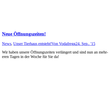
Neue Öffnungszeiten!
News
,
Unser Tierhaus entsteht!
Von
Vodafregg
24. Sep.. '15
Wir haben unsere Öff­nungs­zeit­en ver­läng­ert und sind nun an mehr­
er­en Ta­gen in der Woche für Sie da!