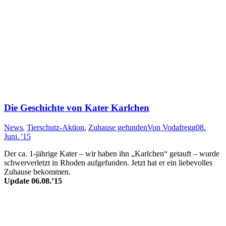
Die Geschichte von Kater Karlchen
News
,
Tierschutz-Aktion
,
Zuhause gefunden
Von
Vodafregg
08.
Juni. '15
Der ca. 1-jährige Kater – wir ha­ben ihn „Karl­chen“ ge­tauft – wur­de
schwer­ver­letzt in Rho­den auf­ge­fun­den. Jetzt hat er ein liebe­volles
Zu­hause be­kommen.
Update 06.08.’15