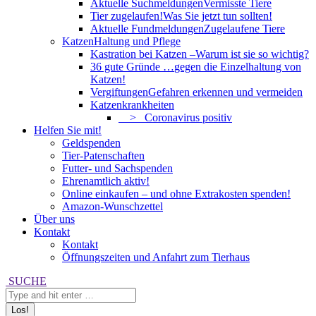
Aktuelle Suchmeldungen
Vermisste Tiere
Tier zugelaufen!
Was Sie jetzt tun sollten!
Aktuelle Fundmeldungen
Zugelaufene Tiere
Katzen
Haltung und Pflege
Kastration bei Katzen –
Warum ist sie so wichtig?
36 gute Gründe …
gegen die Einzelhaltung von
Katzen!
Vergiftungen
Gefahren erkennen und vermeiden
Katzenkrankheiten
> Coronavirus positiv
Helfen Sie mit!
Geldspenden
Tier-Patenschaften
Futter- und Sachspenden
Ehrenamtlich aktiv!
Online einkaufen – und ohne Extrakosten spenden!
Amazon-Wunschzettel
Über uns
Kontakt
Kontakt
Öffnungszeiten und Anfahrt zum Tierhaus
Search:
SUCHE