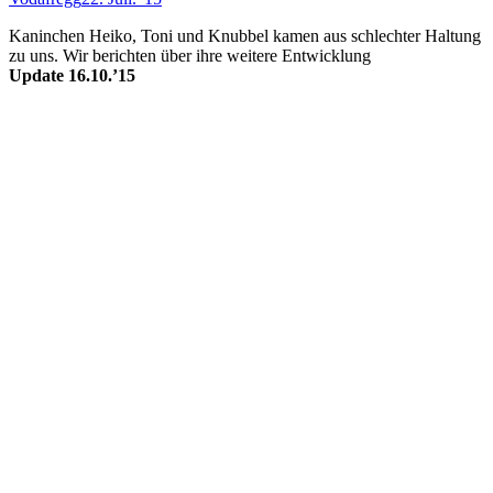
Kaninchen Heiko, Toni und Knub­bel ka­men aus schlech­ter Halt­ung
zu uns. Wir be­rich­ten über ihre wei­tere Ent­wick­lung
Update 16.10.’15