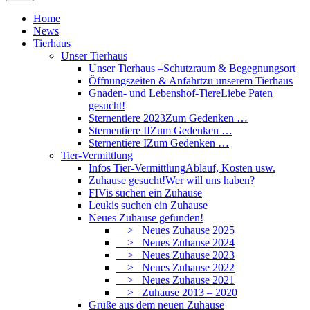
Home
News
Tierhaus
Unser Tierhaus
Unser Tierhaus –
Schutzraum & Begegnungsort
Öffnungszeiten & Anfahrt
zu unserem Tierhaus
Gnaden- und Lebenshof-Tiere
Liebe Paten
gesucht!
Sternentiere 2023
Zum Gedenken …
Sternentiere II
Zum Gedenken …
Sternentiere I
Zum Gedenken …
Tier-Vermittlung
Infos Tier-Vermittlung
Ablauf, Kosten usw.
Zuhause gesucht!
Wer will uns haben?
FIVis suchen ein Zuhause
Leukis suchen ein Zuhause
Neues Zuhause gefunden!
> Neues Zuhause 2025
> Neues Zuhause 2024
> Neues Zuhause 2023
> Neues Zuhause 2022
> Neues Zuhause 2021
> Zuhause 2013 – 2020
Grüße aus dem neuen Zuhause