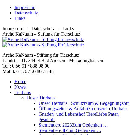
Zum
Impressum
Inhalt
Datenschutz
springen
Links
Impressum | Datenschutz | Links
Facebook
YouTube
RSS
E-
Arche KaNaum – Stiftung für Tierschutz
page
page
page
Mail
opens
opens
opens
page
in
in
in
opens
Arche KaNaum - Stiftung für Tierschutz
new
new
new
in
Landstr. 111, 34454 Bad Arolsen - Mengeringhausen
window
window
window
new
Tel.: 0 56 91 / 888 98 00
window
Mobil: 0 176 / 56 80 78 48
Home
News
Tierhaus
Unser Tierhaus
Unser Tierhaus –
Schutzraum & Begegnungsort
Öffnungszeiten & Anfahrt
zu unserem Tierhaus
Gnaden- und Lebenshof-Tiere
Liebe Paten
gesucht!
Sternentiere 2023
Zum Gedenken …
Sternentiere II
Zum Gedenken …