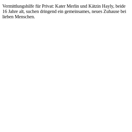
Vermittlungs­hilfe für Privat: Ka­ter Mer­lin und Kätz­in Hayly, bei­de
16 Jahre alt, such­en dring­end ein ge­mein­sam­es, neu­es Zu­hause bei
lie­ben Men­schen.