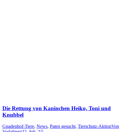
Die Rettung von Kaninchen Heiko, Toni und
Knubbel
Gnadenhof-Tiere
,
News
,
Paten gesucht
,
Tierschutz-Aktion
Von
Vodafregg
22. Juli. '15