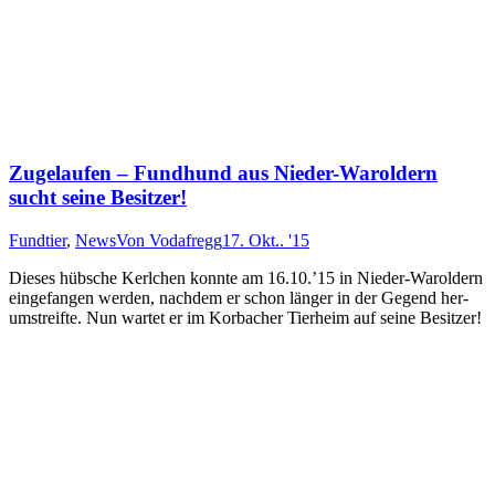
Zugelaufen – Fundhund aus Nieder-Waroldern
sucht seine Besitzer!
Fundtier
,
News
Von
Vodafregg
17. Okt.. '15
Dieses hüb­sche Kerl­chen konnte am 16.10.’15 in Nie­der-Wa­rol­dern
ein­ge­fang­en wer­den, nach­dem er schon läng­er in der Ge­gend her­
um­streif­te. Nun war­tet er im Kor­bach­er Tier­heim auf sei­ne Be­sitz­er!