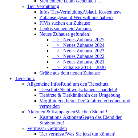
Sternentiere I
Zum Gedenken …
Tier-Vermittlung
Infos Tier-Vermittlung
Ablauf, Kosten usw.
Zuhause gesucht!
Wer will uns haben?
FIVis suchen ein Zuhause
Leukis suchen ein Zuhause
Neues Zuhause gefunden!
> Neues Zuhause 2025
> Neues Zuhause 2024
> Neues Zuhause 2023
> Neues Zuhause 2022
> Neues Zuhause 2021
> Zuhause 2013 – 2020
Grüße aus dem neuen Zuhause
Tierschutz
Allgemeine Infos
Rund um den Tierschutz
Tierschutz
Nicht wegschauen – handeln!
Tierärzte & Tierkliniken
In der Umgebung
Vergiftungen beim Tier
Gefahren erkennen und
vermeiden
Aktionen & Kampagnen
Machen Sie mit!
Kastrations-Aktionen
Gegen das Elend der
Straßentiere!
Vermisst / Gefunden
Tier vermisst!
Was Sie jetzt tun können!