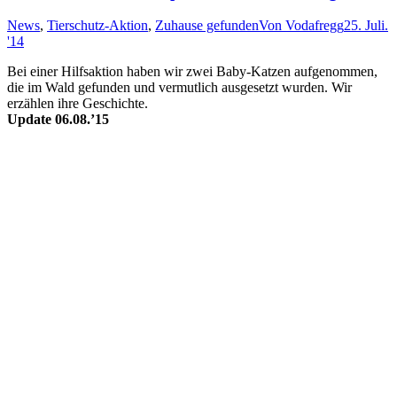
News
,
Tierschutz-Aktion
,
Zuhause gefunden
Von
Vodafregg
25. Juli.
'14
Bei einer Hilfs­aktion haben wir zwei Baby-Katzen aufgenommen,
die im Wald ge­funden und ver­mut­lich aus­ge­setzt wurden. Wir
erzählen ihre Ge­schich­te.
Update 06.08.’15