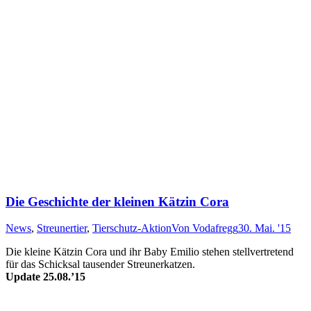
Die Geschichte der kleinen Kätzin Cora
News
,
Streunertier
,
Tierschutz-Aktion
Von
Vodafregg
30. Mai. '15
Die kleine Kätzin Cora und ihr Baby Emil­io steh­en stell­ver­tret­end
für das Schick­sal tau­sen­der Streu­ner­katz­en.
Update 25.08.’15