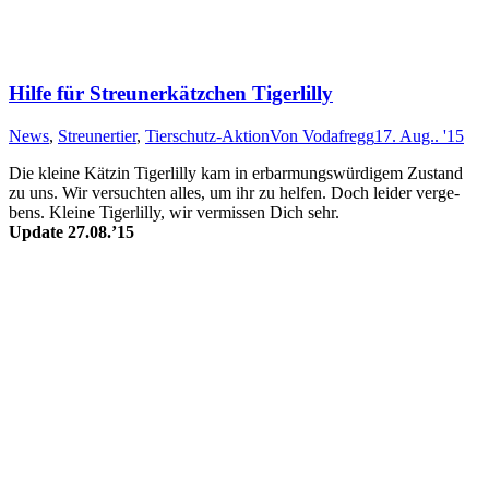
Hilfe für Streunerkätzchen Tigerlilly
News
,
Streunertier
,
Tierschutz-Aktion
Von
Vodafregg
17. Aug.. '15
Die kleine Kätz­in Tiger­lilly kam in e­rbarm­ungs­wür­dig­em Zu­stand
zu uns. Wir ver­such­ten alles, um ihr zu helf­en. Doch lei­der ver­ge­
bens. Klei­ne Tiger­lilly, wir ver­miss­en Dich sehr.
Update 27.08.’15