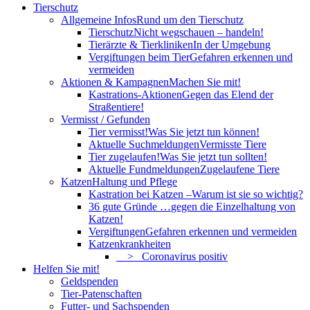
Tierschutz
Allgemeine Infos
Rund um den Tierschutz
Tierschutz
Nicht wegschauen – handeln!
Tierärzte & Tierkliniken
In der Umgebung
Vergiftungen beim Tier
Gefahren erkennen und
vermeiden
Aktionen & Kampagnen
Machen Sie mit!
Kastrations-Aktionen
Gegen das Elend der
Straßentiere!
Vermisst / Gefunden
Tier vermisst!
Was Sie jetzt tun können!
Aktuelle Suchmeldungen
Vermisste Tiere
Tier zugelaufen!
Was Sie jetzt tun sollten!
Aktuelle Fundmeldungen
Zugelaufene Tiere
Katzen
Haltung und Pflege
Kastration bei Katzen –
Warum ist sie so wichtig?
36 gute Gründe …
gegen die Einzelhaltung von
Katzen!
Vergiftungen
Gefahren erkennen und vermeiden
Katzenkrankheiten
> Coronavirus positiv
Helfen Sie mit!
Geldspenden
Tier-Patenschaften
Futter- und Sachspenden