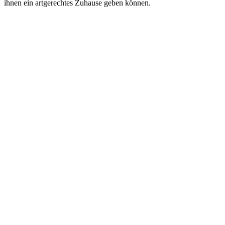
ihn­en ein art­ge­recht­es Zu­hause ge­ben können.