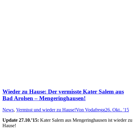
Wieder zu Hause: Der vermisste Kater Salem aus
Bad Arolsen – Mengeringhausen!
News
,
Vermisst und wieder zu Hause!
Von
Vodafregg
26. Okt.. '15
Update 27.10.’15:
Ka­ter Sa­lem aus Meng­er­ing­hau­sen ist wie­der zu
Hau­se!