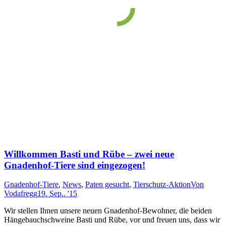
Willkommen Basti und Rübe – zwei neue
Gnadenhof-Tiere sind eingezogen!
Gnadenhof-Tiere
,
News
,
Paten gesucht
,
Tierschutz-Aktion
Von
Vodafregg
19. Sep.. '15
Wir stellen Ihn­en un­sere neu­en Gna­den­hof-Be­wohn­er, die bei­den
Hänge­bauch­schwei­ne Basti und Rübe, vor und freu­en uns, dass wir