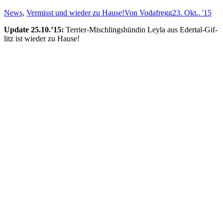
News
,
Vermisst und wieder zu Hause!
Von
Vodafregg
23. Okt.. '15
Update 25.10.’15:
Terrier-Misch­lings­hün­din Leyla aus Eder­tal-Gif­
litz ist wieder zu Hause!