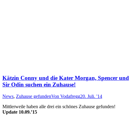
Kätzin Conny und die Kater Morgan, Spencer und
Sir Odin suchen ein Zuhause!
News
,
Zuhause gefunden
Von
Vodafregg
20. Juli. '14
Mitt­ler­weile ha­ben alle drei ein schön­es Zu­hau­se ge­fun­den!
Update 10.09.’15