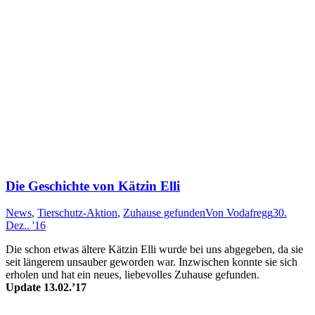
Die Geschichte von Kätzin Elli
News
,
Tierschutz-Aktion
,
Zuhause gefunden
Von
Vodafregg
30.
Dez.. '16
Die schon etwas äl­te­re Kätz­in Elli wur­de bei uns ab­ge­geb­en, da sie
seit läng­er­em un­sau­ber ge­wor­den war. In­zwisch­en konn­te sie sich
er­holen und hat ein neu­es, lie­be­voll­es Zu­hau­se ge­fun­den.
Update 13.02.’17