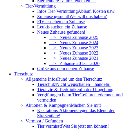
Sternentiere I
Zum Gedenken …
Tier-Vermittlung
Infos Tier-Vermittlung
Ablauf, Kosten usw.
Zuhause gesucht!
Wer will uns haben?
FIVis suchen ein Zuhause
Leukis suchen ein Zuhause
Neues Zuhause gefunden!
> Neues Zuhause 2025
> Neues Zuhause 2024
> Neues Zuhause 2023
> Neues Zuhause 2022
> Neues Zuhause 2021
> Zuhause 2013 – 2020
Grüße aus dem neuen Zuhause
Tierschutz
Allgemeine Infos
Rund um den Tierschutz
Tierschutz
Nicht wegschauen – handeln!
Tierärzte & Tierkliniken
In der Umgebung
Vergiftungen beim Tier
Gefahren erkennen und
vermeiden
Aktionen & Kampagnen
Machen Sie mit!
Kastrations-Aktionen
Gegen das Elend der
Straßentiere!
Vermisst / Gefunden
Tier vermisst!
Was Sie jetzt tun können!