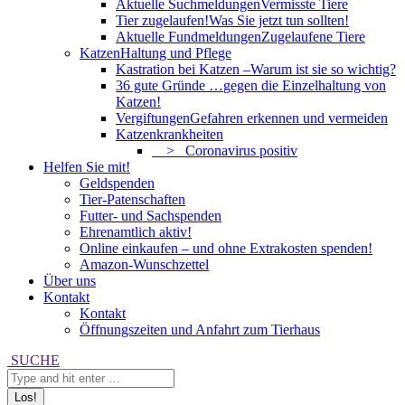
Aktuelle Suchmeldungen
Vermisste Tiere
Tier zugelaufen!
Was Sie jetzt tun sollten!
Aktuelle Fundmeldungen
Zugelaufene Tiere
Katzen
Haltung und Pflege
Kastration bei Katzen –
Warum ist sie so wichtig?
36 gute Gründe …
gegen die Einzelhaltung von
Katzen!
Vergiftungen
Gefahren erkennen und vermeiden
Katzenkrankheiten
> Coronavirus positiv
Helfen Sie mit!
Geldspenden
Tier-Patenschaften
Futter- und Sachspenden
Ehrenamtlich aktiv!
Online einkaufen – und ohne Extrakosten spenden!
Amazon-Wunschzettel
Über uns
Kontakt
Kontakt
Öffnungszeiten und Anfahrt zum Tierhaus
Search:
SUCHE