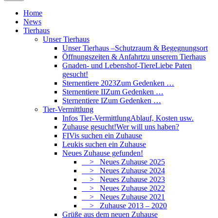
Home
News
Tierhaus
Unser Tierhaus
Unser Tierhaus –
Schutzraum & Begegnungsort
Öffnungszeiten & Anfahrt
zu unserem Tierhaus
Gnaden- und Lebenshof-Tiere
Liebe Paten
gesucht!
Sternentiere 2023
Zum Gedenken …
Sternentiere II
Zum Gedenken …
Sternentiere I
Zum Gedenken …
Tier-Vermittlung
Infos Tier-Vermittlung
Ablauf, Kosten usw.
Zuhause gesucht!
Wer will uns haben?
FIVis suchen ein Zuhause
Leukis suchen ein Zuhause
Neues Zuhause gefunden!
> Neues Zuhause 2025
> Neues Zuhause 2024
> Neues Zuhause 2023
> Neues Zuhause 2022
> Neues Zuhause 2021
> Zuhause 2013 – 2020
Grüße aus dem neuen Zuhause