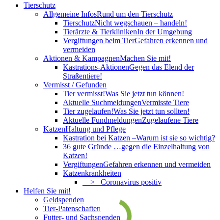
Tierschutz
Allgemeine Infos
Rund um den Tierschutz
Tierschutz
Nicht wegschauen – handeln!
Tierärzte & Tierkliniken
In der Umgebung
Vergiftungen beim Tier
Gefahren erkennen und
vermeiden
Aktionen & Kampagnen
Machen Sie mit!
Kastrations-Aktionen
Gegen das Elend der
Straßentiere!
Vermisst / Gefunden
Tier vermisst!
Was Sie jetzt tun können!
Aktuelle Suchmeldungen
Vermisste Tiere
Tier zugelaufen!
Was Sie jetzt tun sollten!
Aktuelle Fundmeldungen
Zugelaufene Tiere
Katzen
Haltung und Pflege
Kastration bei Katzen –
Warum ist sie so wichtig?
36 gute Gründe …
gegen die Einzelhaltung von
Katzen!
Vergiftungen
Gefahren erkennen und vermeiden
Katzenkrankheiten
> Coronavirus positiv
Helfen Sie mit!
Geldspenden
Tier-Patenschaften
Futter- und Sachspenden