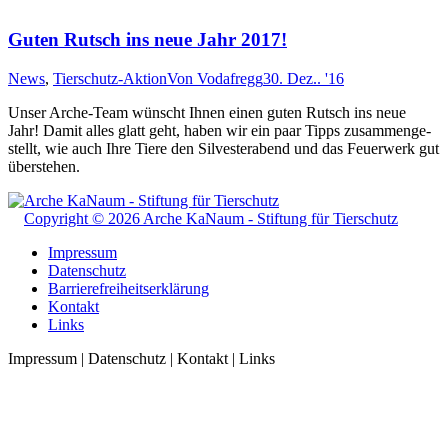
Guten Rutsch ins neue Jahr 2017!
News
,
Tierschutz-Aktion
Von
Vodafregg
30. Dez.. '16
Unser Arche-Team wünscht Ihn­en ein­en gut­en Rutsch ins neue
Jahr! Damit alles glatt geht, haben wir ein paar Tipps zu­samm­en­ge­
stellt, wie auch Ihre Tiere den Sil­ves­ter­abend und das Feu­er­werk gut
über­steh­en.
Copyright © 2026 Arche KaNaum - Stiftung für Tierschutz
Impressum
Datenschutz
Barrierefreiheitserklärung
Kontakt
Links
Impressum | Datenschutz | Kontakt | Links
t
T