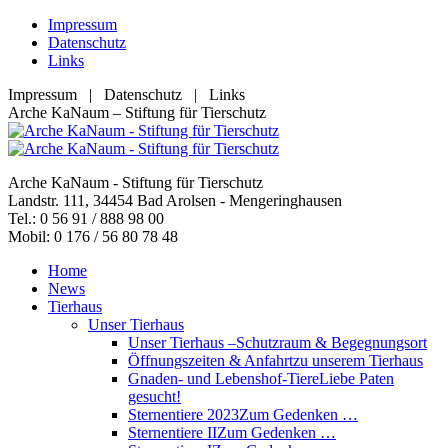
Zum
Impressum
Inhalt
Datenschutz
springen
Links
Impressum | Datenschutz | Links
Facebook
YouTube
RSS
E-
Arche KaNaum – Stiftung für Tierschutz
page
page
page
Mail
opens
opens
opens
page
in
in
in
opens
Arche KaNaum - Stiftung für Tierschutz
new
new
new
in
Landstr. 111, 34454 Bad Arolsen - Mengeringhausen
window
window
window
new
Tel.: 0 56 91 / 888 98 00
window
Mobil: 0 176 / 56 80 78 48
Home
News
Tierhaus
Unser Tierhaus
Unser Tierhaus –
Schutzraum & Begegnungsort
Öffnungszeiten & Anfahrt
zu unserem Tierhaus
Gnaden- und Lebenshof-Tiere
Liebe Paten
gesucht!
Sternentiere 2023
Zum Gedenken …
Sternentiere II
Zum Gedenken …