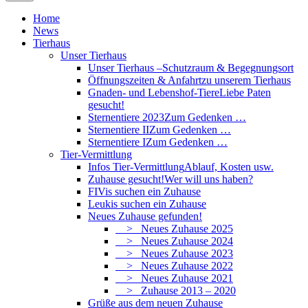
Home
News
Tierhaus
Unser Tierhaus
Unser Tierhaus –
Schutzraum & Begegnungsort
Öffnungszeiten & Anfahrt
zu unserem Tierhaus
Gnaden- und Lebenshof-Tiere
Liebe Paten
gesucht!
Sternentiere 2023
Zum Gedenken …
Sternentiere II
Zum Gedenken …
Sternentiere I
Zum Gedenken …
Tier-Vermittlung
Infos Tier-Vermittlung
Ablauf, Kosten usw.
Zuhause gesucht!
Wer will uns haben?
FIVis suchen ein Zuhause
Leukis suchen ein Zuhause
Neues Zuhause gefunden!
> Neues Zuhause 2025
> Neues Zuhause 2024
> Neues Zuhause 2023
> Neues Zuhause 2022
> Neues Zuhause 2021
> Zuhause 2013 – 2020
Grüße aus dem neuen Zuhause