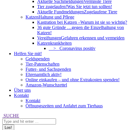
Aktuelle Suchmeldungen
Vermisste Tiere
Tier zugelaufen!
Was Sie jetzt tun sollten!
Aktuelle Fundmeldungen
Zugelaufene Tiere
Katzen
Haltung und Pflege
Kastration bei Katzen –
Warum ist sie so wichtig?
36 gute Gründe …
gegen die Einzelhaltung von
Katzen!
Vergiftungen
Gefahren erkennen und vermeiden
Katzenkrankheiten
> Coronavirus positiv
Helfen Sie mit!
Geldspenden
Tier-Patenschaften
Futter- und Sachspenden
Ehrenamtlich aktiv!
Online einkaufen – und ohne Extrakosten spenden!
Amazon-Wunschzettel
Über uns
Kontakt
Kontakt
Öffnungszeiten und Anfahrt zum Tierhaus
Search:
SUCHE