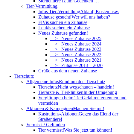
Sternentiere I
Zum Gedenken …
Tier-Vermittlung
Infos Tier-Vermittlung
Ablauf, Kosten usw.
Zuhause gesucht!
Wer will uns haben?
FIVis suchen ein Zuhause
Leukis suchen ein Zuhause
Neues Zuhause gefunden!
> Neues Zuhause 2025
> Neues Zuhause 2024
> Neues Zuhause 2023
> Neues Zuhause 2022
> Neues Zuhause 2021
> Zuhause 2013 – 2020
Grüße aus dem neuen Zuhause
Tierschutz
Allgemeine Infos
Rund um den Tierschutz
Tierschutz
Nicht wegschauen – handeln!
Tierärzte & Tierkliniken
In der Umgebung
Vergiftungen beim Tier
Gefahren erkennen und
vermeiden
Aktionen & Kampagnen
Machen Sie mit!
Kastrations-Aktionen
Gegen das Elend der
Straßentiere!
Vermisst / Gefunden
Tier vermisst!
Was Sie jetzt tun können!