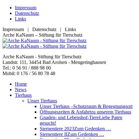
Zum
Impressum
Inhalt
Datenschutz
springen
Links
Impressum | Datenschutz | Links
Facebook
YouTube
RSS
E-
Arche KaNaum – Stiftung für Tierschutz
page
page
page
Mail
opens
opens
opens
page
in
in
in
opens
Arche KaNaum - Stiftung für Tierschutz
new
new
new
in
Landstr. 111, 34454 Bad Arolsen - Mengeringhausen
window
window
window
new
Tel.: 0 56 91 / 888 98 00
window
Mobil: 0 176 / 56 80 78 48
Home
News
Tierhaus
Unser Tierhaus
Unser Tierhaus –
Schutzraum & Begegnungsort
Öffnungszeiten & Anfahrt
zu unserem Tierhaus
Gnaden- und Lebenshof-Tiere
Liebe Paten
gesucht!
Sternentiere 2023
Zum Gedenken …
Sternentiere II
Zum Gedenken …