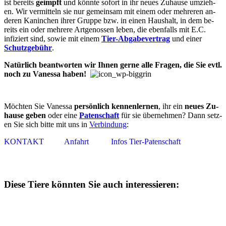
ist bereits
ge­impft
und könn­te so­fort in ihr neu­es Zu­hau­se um­zieh­
en. Wir ver­mitt­eln sie nur ge­mein­sam mit ein­em oder mehreren an­
der­en Ka­nin­chen ihrer Gruppe bzw. in ein­en Haus­halt, in dem be­
reits ein oder mehr­ere Art­ge­nos­sen leben, die ebenfalls mit E.C.
infiziert sind, so­wie mit ein­em
Tier-Ab­ga­be­ver­trag
und ein­er
Schutz­ge­bühr
.
Natürlich beantworten wir Ihn­en ger­ne alle Fra­gen, die Sie evtl.
noch zu Vanessa ha­ben!
Möchten Sie Vanessa
per­­sön­lich ken­­nen­­ler­­nen
, ihr ein
neu­­es Zu­
hau­se ge­ben
oder eine
Pa­­ten­­schaft
für sie über­­neh­m­en? Dann setz­­
en Sie sich bitte mit uns in
Ver­­bin­dung
:
KONTAKT
Anfahrt
Infos Tier-Patenschaft
Diese Tiere könnten Sie auch interessieren: