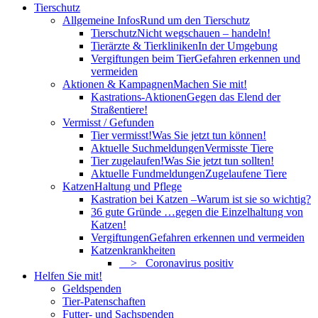
Tierschutz
Allgemeine Infos
Rund um den Tierschutz
Tierschutz
Nicht wegschauen – handeln!
Tierärzte & Tierkliniken
In der Umgebung
Vergiftungen beim Tier
Gefahren erkennen und
vermeiden
Aktionen & Kampagnen
Machen Sie mit!
Kastrations-Aktionen
Gegen das Elend der
Straßentiere!
Vermisst / Gefunden
Tier vermisst!
Was Sie jetzt tun können!
Aktuelle Suchmeldungen
Vermisste Tiere
Tier zugelaufen!
Was Sie jetzt tun sollten!
Aktuelle Fundmeldungen
Zugelaufene Tiere
Katzen
Haltung und Pflege
Kastration bei Katzen –
Warum ist sie so wichtig?
36 gute Gründe …
gegen die Einzelhaltung von
Katzen!
Vergiftungen
Gefahren erkennen und vermeiden
Katzenkrankheiten
> Coronavirus positiv
Helfen Sie mit!
Geldspenden
Tier-Patenschaften
Futter- und Sachspenden