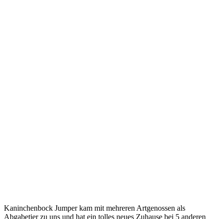
Kaninchenbock Jumper kam mit mehreren Artgenossen als
Abgabetier zu uns und hat ein tolles neues Zuhause bei 5 anderen