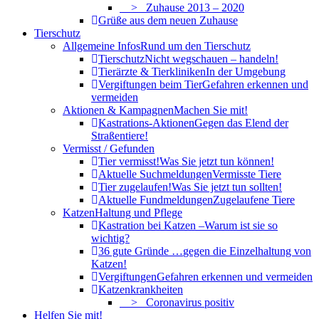
> Zuhause 2013 – 2020
Grüße aus dem neuen Zuhause
Tierschutz
Allgemeine Infos
Rund um den Tierschutz
Tierschutz
Nicht wegschauen – handeln!
Tierärzte & Tierkliniken
In der Umgebung
Vergiftungen beim Tier
Gefahren erkennen und
vermeiden
Aktionen & Kampagnen
Machen Sie mit!
Kastrations-Aktionen
Gegen das Elend der
Straßentiere!
Vermisst / Gefunden
Tier vermisst!
Was Sie jetzt tun können!
Aktuelle Suchmeldungen
Vermisste Tiere
Tier zugelaufen!
Was Sie jetzt tun sollten!
Aktuelle Fundmeldungen
Zugelaufene Tiere
Katzen
Haltung und Pflege
Kastration bei Katzen –
Warum ist sie so
wichtig?
36 gute Gründe …
gegen die Einzelhaltung von
Katzen!
Vergiftungen
Gefahren erkennen und vermeiden
Katzenkrankheiten
> Coronavirus positiv
Helfen Sie mit!