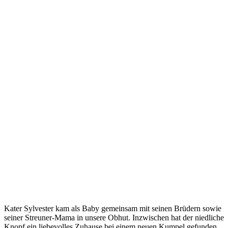
Kater Sylvester kam als Baby gemeinsam mit seinen Brüdern sowie
seiner Streuner-Mama in unsere Obhut. Inzwischen hat der niedliche
Knopf ein liebevolles Zuhause bei einem neuen Kumpel gefunden.