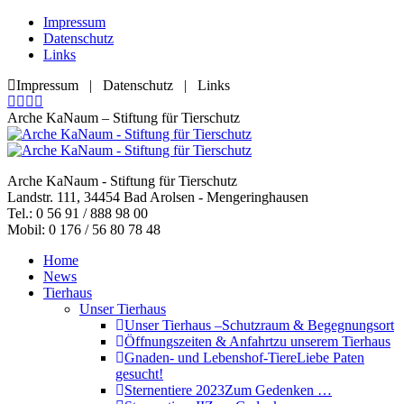
Zum
Impressum
Inhalt
Datenschutz
springen
Links
Impressum | Datenschutz | Links
Facebook
YouTube
RSS
E-
page
page
page
Mail
Arche KaNaum – Stiftung für Tierschutz
opens
opens
opens
page
in
in
in
opens
new
new
new
in
Arche KaNaum - Stiftung für Tierschutz
window
window
window
new
Landstr. 111, 34454 Bad Arolsen - Mengeringhausen
window
Tel.: 0 56 91 / 888 98 00
Mobil: 0 176 / 56 80 78 48
Home
News
Tierhaus
Unser Tierhaus
Unser Tierhaus –
Schutzraum & Begegnungsort
Öffnungszeiten & Anfahrt
zu unserem Tierhaus
Gnaden- und Lebenshof-Tiere
Liebe Paten
gesucht!
Sternentiere 2023
Zum Gedenken …