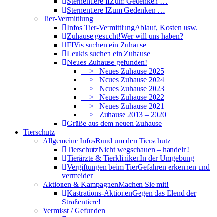
Sternentiere II
Zum Gedenken …
Sternentiere I
Zum Gedenken …
Tier-Vermittlung
Infos Tier-Vermittlung
Ablauf, Kosten usw.
Zuhause gesucht!
Wer will uns haben?
FIVis suchen ein Zuhause
Leukis suchen ein Zuhause
Neues Zuhause gefunden!
> Neues Zuhause 2025
> Neues Zuhause 2024
> Neues Zuhause 2023
> Neues Zuhause 2022
> Neues Zuhause 2021
> Zuhause 2013 – 2020
Grüße aus dem neuen Zuhause
Tierschutz
Allgemeine Infos
Rund um den Tierschutz
Tierschutz
Nicht wegschauen – handeln!
Tierärzte & Tierkliniken
In der Umgebung
Vergiftungen beim Tier
Gefahren erkennen und
vermeiden
Aktionen & Kampagnen
Machen Sie mit!
Kastrations-Aktionen
Gegen das Elend der
Straßentiere!
Vermisst / Gefunden