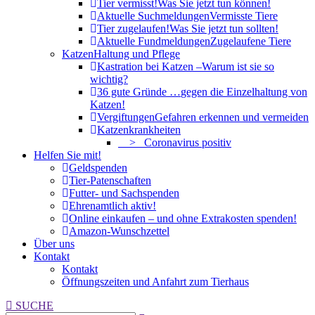
Tier vermisst!
Was Sie jetzt tun können!
Aktuelle Suchmeldungen
Vermisste Tiere
Tier zugelaufen!
Was Sie jetzt tun sollten!
Aktuelle Fundmeldungen
Zugelaufene Tiere
Katzen
Haltung und Pflege
Kastration bei Katzen –
Warum ist sie so
wichtig?
36 gute Gründe …
gegen die Einzelhaltung von
Katzen!
Vergiftungen
Gefahren erkennen und vermeiden
Katzenkrankheiten
> Coronavirus positiv
Helfen Sie mit!
Geldspenden
Tier-Patenschaften
Futter- und Sachspenden
Ehrenamtlich aktiv!
Online einkaufen – und ohne Extrakosten spenden!
Amazon-Wunschzettel
Über uns
Kontakt
Kontakt
Öffnungszeiten und Anfahrt zum Tierhaus
Search:
SUCHE