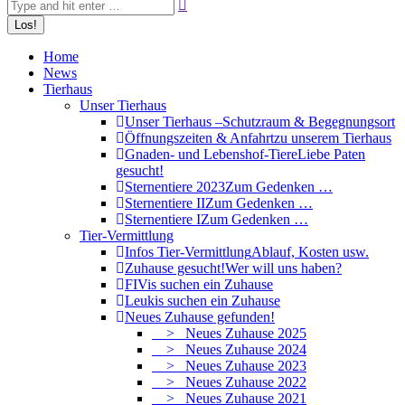
Home
News
Tierhaus
Unser Tierhaus
Unser Tierhaus –
Schutzraum & Begegnungsort
Öffnungszeiten & Anfahrt
zu unserem Tierhaus
Gnaden- und Lebenshof-Tiere
Liebe Paten
gesucht!
Sternentiere 2023
Zum Gedenken …
Sternentiere II
Zum Gedenken …
Sternentiere I
Zum Gedenken …
Tier-Vermittlung
Infos Tier-Vermittlung
Ablauf, Kosten usw.
Zuhause gesucht!
Wer will uns haben?
FIVis suchen ein Zuhause
Leukis suchen ein Zuhause
Neues Zuhause gefunden!
> Neues Zuhause 2025
> Neues Zuhause 2024
> Neues Zuhause 2023
> Neues Zuhause 2022
> Neues Zuhause 2021