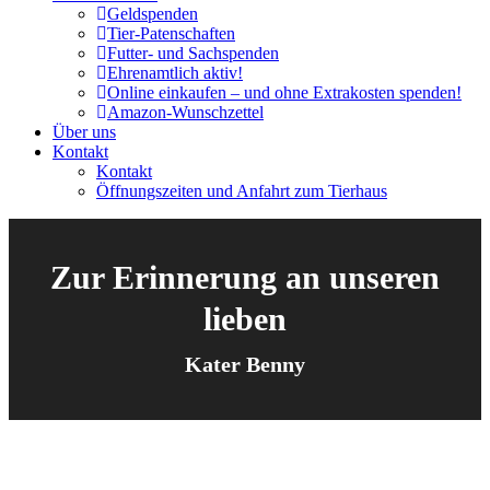
Geldspenden
Tier-Patenschaften
Futter- und Sachspenden
Ehrenamtlich aktiv!
Online einkaufen – und ohne Extrakosten spenden!
Amazon-Wunschzettel
Über uns
Kontakt
Kontakt
Öffnungszeiten und Anfahrt zum Tierhaus
Zur Erinnerung an unseren
lieben
Kater Benny