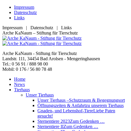
Zum
Impressum
Inhalt
Datenschutz
springen
Links
Impressum | Datenschutz | Links
Facebook
YouTube
RSS
E-
Arche KaNaum – Stiftung für Tierschutz
page
page
page
Mail
opens
opens
opens
page
in
in
in
opens
Arche KaNaum - Stiftung für Tierschutz
new
new
new
in
Landstr. 111, 34454 Bad Arolsen - Mengeringhausen
window
window
window
new
Tel.: 0 56 91 / 888 98 00
window
Mobil: 0 176 / 56 80 78 48
Home
News
Tierhaus
Unser Tierhaus
Unser Tierhaus –
Schutzraum & Begegnungsort
Öffnungszeiten & Anfahrt
zu unserem Tierhaus
Gnaden- und Lebenshof-Tiere
Liebe Paten
gesucht!
Sternentiere 2023
Zum Gedenken …
Sternentiere II
Zum Gedenken …