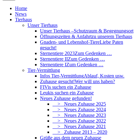
Home
News
Tierhaus
Unser Tierhaus
Unser Tierhaus –
Schutzraum & Begegnungsort
Öffnungszeiten & Anfahrt
zu unserem Tierhaus
Gnaden- und Lebenshof-Tiere
Liebe Paten
gesucht!
Sternentiere 2023
Zum Gedenken …
Sternentiere II
Zum Gedenken …
Sternentiere I
Zum Gedenken …
Tier-Vermittlung
Infos Tier-Vermittlung
Ablauf, Kosten usw.
Zuhause gesucht!
Wer will uns haben?
FIVis suchen ein Zuhause
Leukis suchen ein Zuhause
Neues Zuhause gefunden!
> Neues Zuhause 2025
> Neues Zuhause 2024
> Neues Zuhause 2023
> Neues Zuhause 2022
> Neues Zuhause 2021
> Zuhause 2013 – 2020
Grüße aus dem neuen Zuhause