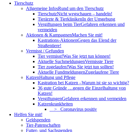
Tierschutz
Allgemeine Infos
Rund um den Tierschutz
Tierschutz
Nicht wegschauen – handeln!
Tierärzte & Tierkliniken
In der Umgebung
Vergiftungen beim Tier
Gefahren erkennen und
vermeiden
Aktionen & Kampagnen
Machen Sie mit!
Kastrations-Aktionen
Gegen das Elend der
Straßentiere!
Vermisst / Gefunden
Tier vermisst!
Was Sie jetzt tun können!
Aktuelle Suchmeldungen
Vermisste Tiere
Tier zugelaufen!
Was Sie jetzt tun sollten!
Aktuelle Fundmeldungen
Zugelaufene Tiere
Katzen
Haltung und Pflege
Kastration bei Katzen –
Warum ist sie so wichtig?
36 gute Gründe …
gegen die Einzelhaltung von
Katzen!
Vergiftungen
Gefahren erkennen und vermeiden
Katzenkrankheiten
> Coronavirus positiv
Helfen Sie mit!
Geldspenden
Tier-Patenschaften
Futter- und Sachspenden