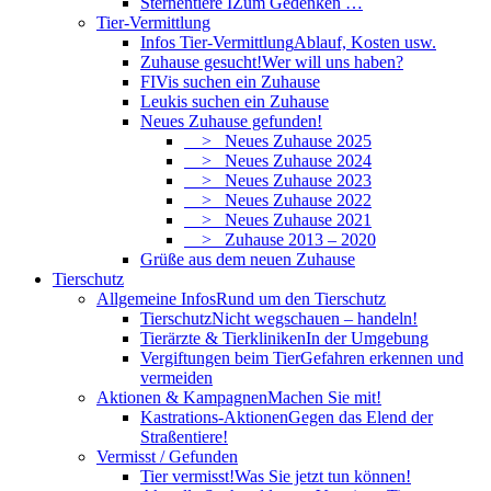
Sternentiere I
Zum Gedenken …
Tier-Vermittlung
Infos Tier-Vermittlung
Ablauf, Kosten usw.
Zuhause gesucht!
Wer will uns haben?
FIVis suchen ein Zuhause
Leukis suchen ein Zuhause
Neues Zuhause gefunden!
> Neues Zuhause 2025
> Neues Zuhause 2024
> Neues Zuhause 2023
> Neues Zuhause 2022
> Neues Zuhause 2021
> Zuhause 2013 – 2020
Grüße aus dem neuen Zuhause
Tierschutz
Allgemeine Infos
Rund um den Tierschutz
Tierschutz
Nicht wegschauen – handeln!
Tierärzte & Tierkliniken
In der Umgebung
Vergiftungen beim Tier
Gefahren erkennen und
vermeiden
Aktionen & Kampagnen
Machen Sie mit!
Kastrations-Aktionen
Gegen das Elend der
Straßentiere!
Vermisst / Gefunden
Tier vermisst!
Was Sie jetzt tun können!