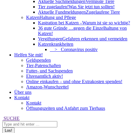
Aktuelle Suchmeldungen
Vermisste Tiere
Tier zugelaufen!
Was Sie jetzt tun sollten!
Aktuelle Fundmeldungen
Zugelaufene Tiere
Katzen
Haltung und Pflege
Kastration bei Katzen –
Warum ist sie so wichtig?
36 gute Gründe …
gegen die Einzelhaltung von
Katzen!
Vergiftungen
Gefahren erkennen und vermeiden
Katzenkrankheiten
> Coronavirus positiv
Helfen Sie mit!
Geldspenden
Tier-Patenschaften
Futter- und Sachspenden
Ehrenamtlich aktiv!
Online einkaufen – und ohne Extrakosten spenden!
Amazon-Wunschzettel
Über uns
Kontakt
Kontakt
Öffnungszeiten und Anfahrt zum Tierhaus
Search:
SUCHE