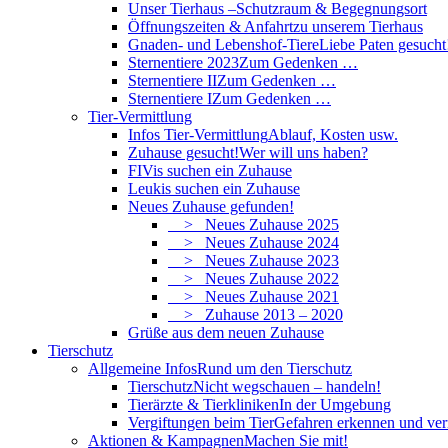
Unser Tierhaus –
Schutzraum & Begegnungsort
Öffnungszeiten & Anfahrt
zu unserem Tierhaus
Gnaden- und Lebenshof-Tiere
Liebe Paten gesucht
Sternentiere 2023
Zum Gedenken …
Sternentiere II
Zum Gedenken …
Sternentiere I
Zum Gedenken …
Tier-Vermittlung
Infos Tier-Vermittlung
Ablauf, Kosten usw.
Zuhause gesucht!
Wer will uns haben?
FIVis suchen ein Zuhause
Leukis suchen ein Zuhause
Neues Zuhause gefunden!
> Neues Zuhause 2025
> Neues Zuhause 2024
> Neues Zuhause 2023
> Neues Zuhause 2022
> Neues Zuhause 2021
> Zuhause 2013 – 2020
Grüße aus dem neuen Zuhause
Tierschutz
Allgemeine Infos
Rund um den Tierschutz
Tierschutz
Nicht wegschauen – handeln!
Tierärzte & Tierkliniken
In der Umgebung
Vergiftungen beim Tier
Gefahren erkennen und ve
Aktionen & Kampagnen
Machen Sie mit!