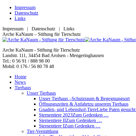
Zum
Impressum
Inhalt
Datenschutz
springen
Links
Impressum | Datenschutz | Links
Facebook
YouTube
RSS
E-
Arche KaNaum – Stiftung für Tierschutz
page
page
page
Mail
opens
opens
opens
page
Arche KaNaum - Stiftung für Tierschutz
in
in
in
opens
Landstr. 111, 34454 Bad Arolsen - Mengeringhausen
new
new
new
in
Tel.: 0 56 91 / 888 98 00
window
window
window
new
Mobil: 0 176 / 56 80 78 48
window
Home
News
Tierhaus
Unser Tierhaus
Unser Tierhaus –
Schutzraum & Begegnungsort
Öffnungszeiten & Anfahrt
zu unserem Tierhaus
Gnaden- und Lebenshof-Tiere
Liebe Paten gesucht
Sternentiere 2023
Zum Gedenken …
Sternentiere II
Zum Gedenken …
Sternentiere I
Zum Gedenken …
Tier-Vermittlung