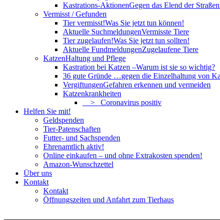
Kastrations-Aktionen
Gegen das Elend der Straßent
Vermisst / Gefunden
Tier vermisst!
Was Sie jetzt tun können!
Aktuelle Suchmeldungen
Vermisste Tiere
Tier zugelaufen!
Was Sie jetzt tun sollten!
Aktuelle Fundmeldungen
Zugelaufene Tiere
Katzen
Haltung und Pflege
Kastration bei Katzen –
Warum ist sie so wichtig?
36 gute Gründe …
gegen die Einzelhaltung von Ka
Vergiftungen
Gefahren erkennen und vermeiden
Katzenkrankheiten
> Coronavirus positiv
Helfen Sie mit!
Geldspenden
Tier-Patenschaften
Futter- und Sachspenden
Ehrenamtlich aktiv!
Online einkaufen – und ohne Extrakosten spenden!
Amazon-Wunschzettel
Über uns
Kontakt
Kontakt
Öffnungszeiten und Anfahrt zum Tierhaus