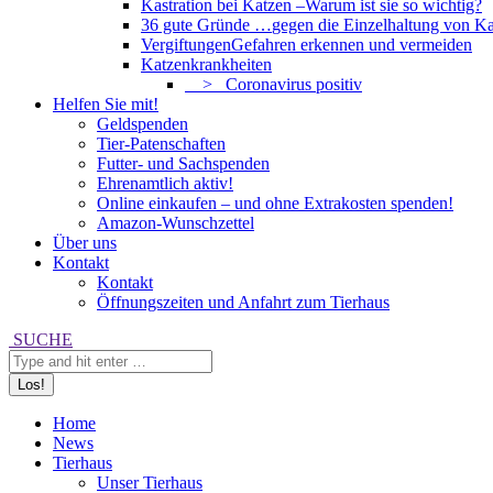
Kastration bei Katzen –
Warum ist sie so wichtig?
36 gute Gründe …
gegen die Einzelhaltung von Ka
Vergiftungen
Gefahren erkennen und vermeiden
Katzenkrankheiten
> Coronavirus positiv
Helfen Sie mit!
Geldspenden
Tier-Patenschaften
Futter- und Sachspenden
Ehrenamtlich aktiv!
Online einkaufen – und ohne Extrakosten spenden!
Amazon-Wunschzettel
Über uns
Kontakt
Kontakt
Öffnungszeiten und Anfahrt zum Tierhaus
Search:
SUCHE
Home
News
Tierhaus
Unser Tierhaus