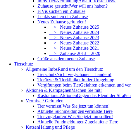
Infos Tier-Vermittlung
Ablauf, Kosten usw.
Zuhause gesucht!
Wer will uns haben?
FIVis suchen ein Zuhause
Leukis suchen ein Zuhause
Neues Zuhause gefunden!
> Neues Zuhause 2025
> Neues Zuhause 2024
> Neues Zuhause 2023
> Neues Zuhause 2022
> Neues Zuhause 2021
> Zuhause 2013 – 2020
Grüße aus dem neuen Zuhause
Tierschutz
Allgemeine Infos
Rund um den Tierschutz
Tierschutz
Nicht wegschauen – handeln!
Tierärzte & Tierkliniken
In der Umgebung
Vergiftungen beim Tier
Gefahren erkennen und ve
Aktionen & Kampagnen
Machen Sie mit!
Kastrations-Aktionen
Gegen das Elend der Straßent
Vermisst / Gefunden
Tier vermisst!
Was Sie jetzt tun können!
Aktuelle Suchmeldungen
Vermisste Tiere
Tier zugelaufen!
Was Sie jetzt tun sollten!
Aktuelle Fundmeldungen
Zugelaufene Tiere
Katzen
Haltung und Pflege