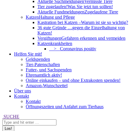
Aktuelle Suchmeldungen
Vermisste Tiere
Tier zugelaufen!
Was Sie jetzt tun sollten!
Aktuelle Fundmeldungen
Zugelaufene Tiere
Katzen
Haltung und Pflege
Kastration bei Katzen –
Warum ist sie so wichtig?
36 gute Gründe …
gegen die Einzelhaltung von
Katzen!
Vergiftungen
Gefahren erkennen und vermeiden
Katzenkrankheiten
> Coronavirus positiv
Helfen Sie mit!
Geldspenden
Tier-Patenschaften
Futter- und Sachspenden
Ehrenamtlich aktiv!
Online einkaufen – und ohne Extrakosten spenden!
Amazon-Wunschzettel
Über uns
Kontakt
Kontakt
Öffnungszeiten und Anfahrt zum Tierhaus
Search:
SUCHE