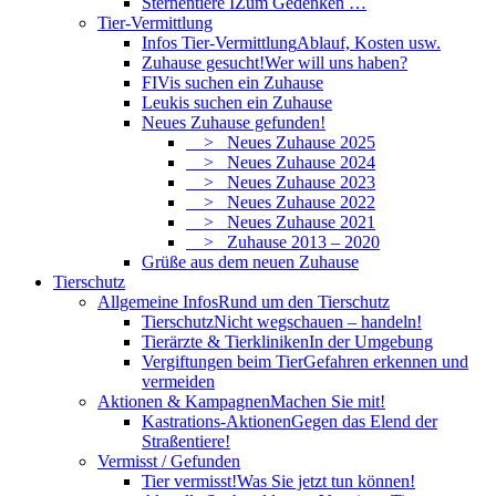
Sternentiere I
Zum Gedenken …
Tier-Vermittlung
Infos Tier-Vermittlung
Ablauf, Kosten usw.
Zuhause gesucht!
Wer will uns haben?
FIVis suchen ein Zuhause
Leukis suchen ein Zuhause
Neues Zuhause gefunden!
> Neues Zuhause 2025
> Neues Zuhause 2024
> Neues Zuhause 2023
> Neues Zuhause 2022
> Neues Zuhause 2021
> Zuhause 2013 – 2020
Grüße aus dem neuen Zuhause
Tierschutz
Allgemeine Infos
Rund um den Tierschutz
Tierschutz
Nicht wegschauen – handeln!
Tierärzte & Tierkliniken
In der Umgebung
Vergiftungen beim Tier
Gefahren erkennen und
vermeiden
Aktionen & Kampagnen
Machen Sie mit!
Kastrations-Aktionen
Gegen das Elend der
Straßentiere!
Vermisst / Gefunden
Tier vermisst!
Was Sie jetzt tun können!