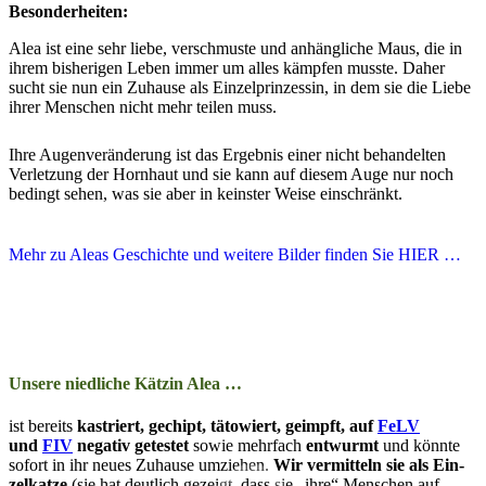
Besonderheiten:
Alea ist eine sehr liebe, verschmuste und anhängliche Maus, die in
ihrem bisherigen Leben immer um alles kämpfen musste. Daher
sucht sie nun ein Zuhause als Einzelprinzessin, in dem sie die Liebe
ihrer Menschen nicht mehr teilen muss.
Ihre Augen­ver­än­der­ung ist das Er­geb­nis ein­er nicht be­han­del­ten
Ver­letz­ung der Horn­haut und sie kann auf diesem Auge nur noch
be­dingt seh­en, was sie aber in keins­ter Wei­se ein­schränkt.
Mehr zu Aleas Geschichte und weitere Bilder finden Sie HIER …
Unsere niedliche Kätzin Alea …
ist bereits
kas­­triert, ge­­chipt, tä­­to­­wiert, ge­impft, auf
FeLV
und
FIV
ne­­ga­tiv ge­­tes­­tet
so­­wie mehr­­fach
ent­wurmt
und kön­nte
so­­fort in ihr neu­­es Zu­­hau­­se um­zieh­en.
Wir ver­­­mit­t­­eln sie als Ein­
zel­katze
(sie hat deut­lich gezeigt, dass sie „ihre“ Men­schen auf