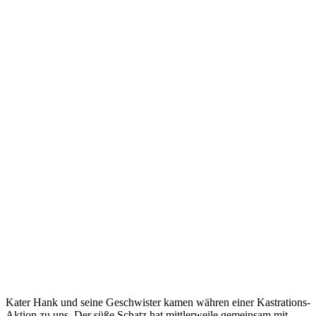
Kater Hank und seine Geschwister kamen währen einer Kastrations-
Aktion zu uns. Der süße Schatz hat mittlerweile gemeinsam mit