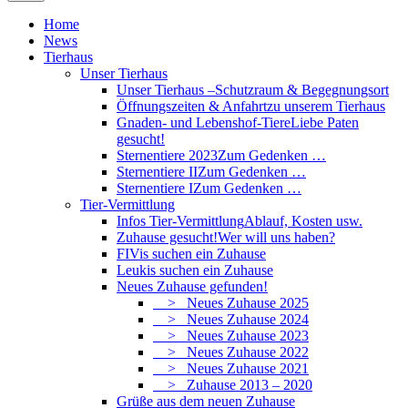
Home
News
Tierhaus
Unser Tierhaus
Unser Tierhaus –
Schutzraum & Begegnungsort
Öffnungszeiten & Anfahrt
zu unserem Tierhaus
Gnaden- und Lebenshof-Tiere
Liebe Paten
gesucht!
Sternentiere 2023
Zum Gedenken …
Sternentiere II
Zum Gedenken …
Sternentiere I
Zum Gedenken …
Tier-Vermittlung
Infos Tier-Vermittlung
Ablauf, Kosten usw.
Zuhause gesucht!
Wer will uns haben?
FIVis suchen ein Zuhause
Leukis suchen ein Zuhause
Neues Zuhause gefunden!
> Neues Zuhause 2025
> Neues Zuhause 2024
> Neues Zuhause 2023
> Neues Zuhause 2022
> Neues Zuhause 2021
> Zuhause 2013 – 2020
Grüße aus dem neuen Zuhause