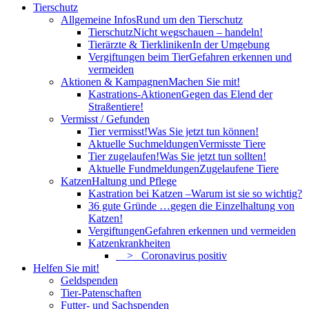
Tierschutz
Allgemeine Infos
Rund um den Tierschutz
Tierschutz
Nicht wegschauen – handeln!
Tierärzte & Tierkliniken
In der Umgebung
Vergiftungen beim Tier
Gefahren erkennen und
vermeiden
Aktionen & Kampagnen
Machen Sie mit!
Kastrations-Aktionen
Gegen das Elend der
Straßentiere!
Vermisst / Gefunden
Tier vermisst!
Was Sie jetzt tun können!
Aktuelle Suchmeldungen
Vermisste Tiere
Tier zugelaufen!
Was Sie jetzt tun sollten!
Aktuelle Fundmeldungen
Zugelaufene Tiere
Katzen
Haltung und Pflege
Kastration bei Katzen –
Warum ist sie so wichtig?
36 gute Gründe …
gegen die Einzelhaltung von
Katzen!
Vergiftungen
Gefahren erkennen und vermeiden
Katzenkrankheiten
> Coronavirus positiv
Helfen Sie mit!
Geldspenden
Tier-Patenschaften
Futter- und Sachspenden