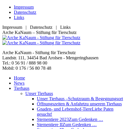
Zum
Impressum
Inhalt
Datenschutz
springen
Links
Impressum | Datenschutz | Links
Facebook
YouTube
RSS
E-
Arche KaNaum – Stiftung für Tierschutz
page
page
page
Mail
opens
opens
opens
page
in
in
in
opens
Arche KaNaum - Stiftung für Tierschutz
new
new
new
in
Landstr. 111, 34454 Bad Arolsen - Mengeringhausen
window
window
window
new
Tel.: 0 56 91 / 888 98 00
window
Mobil: 0 176 / 56 80 78 48
Home
News
Tierhaus
Unser Tierhaus
Unser Tierhaus –
Schutzraum & Begegnungsort
Öffnungszeiten & Anfahrt
zu unserem Tierhaus
Gnaden- und Lebenshof-Tiere
Liebe Paten
gesucht!
Sternentiere 2023
Zum Gedenken …
Sternentiere II
Zum Gedenken …