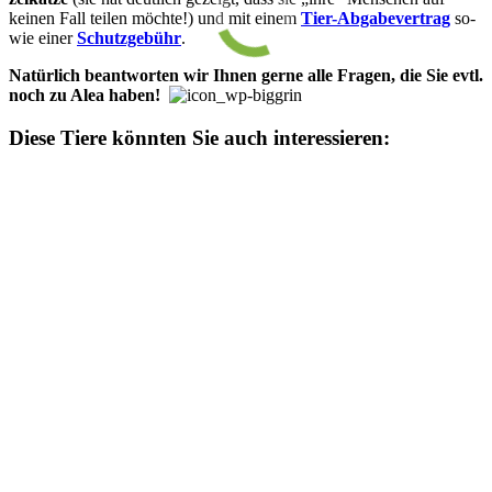
kein­en Fall tei­len möch­te!) und mit ein­­em
Tier-Ab­­ga­­be­­ver­trag
so­­
wie ein­er
Schutz­­ge­bühr
.
Natürlich be­­ant­­wor­­ten wir Ihn­en ger­ne alle Fra­­gen, die Sie evtl.
noch zu Alea ha­­ben!
Diese Tiere könnten Sie auch interessieren: