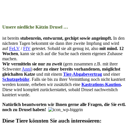
Unsere niedliche Kätzin Drusel …
ist bereits
stuben­rein, entwurmt, gechipt so­wie an­ge­impft.
In den
nächs­ten Tag­en be­kommt sie dann ihre zwei­te Impf­ung und wird
auf
FeLV
/
FIV
ge­test­et. So­bald sie alt ge­nug ist, also
mit mind. 12
Woch­en
, kann sie sich auf die Suche nach ein­em ei­gen­en Zu­hau­se
mach­en.
Wir ver­mit­teln sie nur zu zweit
(gern zu­sam­men z.B. mit ihrer
Schwester
Anni
)
oder zu ein­er be­reits vor­han­den­en, mög­lichst
gleich­alt­en Katze
und mit ein­em
Tier-Ab­ga­be­ver­trag
und ein­er
Schutz­ge­bühr
. Falls sie bis zu ihrer Ver­mitt­lung noch nicht kas­­triert
wer­­den konn­­te, er­he­ben wir zu­sätz­lich eine
Kas­trat­ions-Kau­tion
.
Die­se wird kom­plett zu­rück­er­­statt­­et, so­­bald Drusel nach­­weis­­lich
kas­­triert wur­­de.
Natürlich beantworten wir Ihn­en ger­ne alle Fra­gen, die Sie evtl.
noch zu Drusel ha­ben!
Diese Tiere könnten Sie auch interessieren: