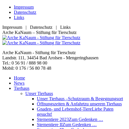
Zum
Impressum
Inhalt
Datenschutz
springen
Links
Impressum | Datenschutz | Links
Facebook
YouTube
RSS
E-
Arche KaNaum – Stiftung für Tierschutz
page
page
page
Mail
opens
opens
opens
page
in
in
in
opens
Arche KaNaum - Stiftung für Tierschutz
new
new
new
in
Landstr. 111, 34454 Bad Arolsen - Mengeringhausen
window
window
window
new
Tel.: 0 56 91 / 888 98 00
window
Mobil: 0 176 / 56 80 78 48
Home
News
Tierhaus
Unser Tierhaus
Unser Tierhaus –
Schutzraum & Begegnungsort
Öffnungszeiten & Anfahrt
zu unserem Tierhaus
Gnaden- und Lebenshof-Tiere
Liebe Paten
gesucht!
Sternentiere 2023
Zum Gedenken …
Sternentiere II
Zum Gedenken …