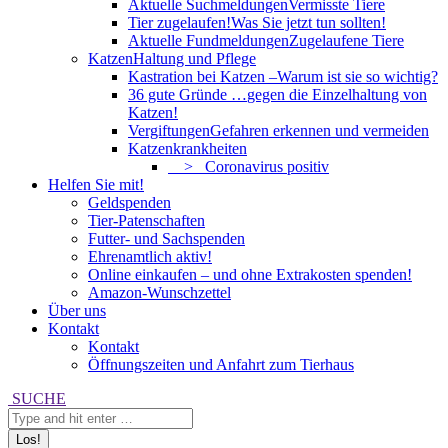
Aktuelle Suchmeldungen
Vermisste Tiere
Tier zugelaufen!
Was Sie jetzt tun sollten!
Aktuelle Fundmeldungen
Zugelaufene Tiere
Katzen
Haltung und Pflege
Kastration bei Katzen –
Warum ist sie so wichtig?
36 gute Gründe …
gegen die Einzelhaltung von
Katzen!
Vergiftungen
Gefahren erkennen und vermeiden
Katzenkrankheiten
> Coronavirus positiv
Helfen Sie mit!
Geldspenden
Tier-Patenschaften
Futter- und Sachspenden
Ehrenamtlich aktiv!
Online einkaufen – und ohne Extrakosten spenden!
Amazon-Wunschzettel
Über uns
Kontakt
Kontakt
Öffnungszeiten und Anfahrt zum Tierhaus
Search:
SUCHE