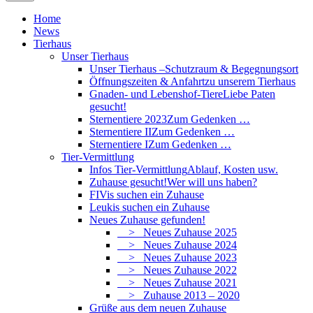
Home
News
Tierhaus
Unser Tierhaus
Unser Tierhaus –
Schutzraum & Begegnungsort
Öffnungszeiten & Anfahrt
zu unserem Tierhaus
Gnaden- und Lebenshof-Tiere
Liebe Paten
gesucht!
Sternentiere 2023
Zum Gedenken …
Sternentiere II
Zum Gedenken …
Sternentiere I
Zum Gedenken …
Tier-Vermittlung
Infos Tier-Vermittlung
Ablauf, Kosten usw.
Zuhause gesucht!
Wer will uns haben?
FIVis suchen ein Zuhause
Leukis suchen ein Zuhause
Neues Zuhause gefunden!
> Neues Zuhause 2025
> Neues Zuhause 2024
> Neues Zuhause 2023
> Neues Zuhause 2022
> Neues Zuhause 2021
> Zuhause 2013 – 2020
Grüße aus dem neuen Zuhause