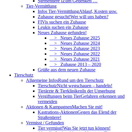
Sternentiere I
Zum Gedenken …
Tier-Vermittlung
Infos Tier-Vermittlung
Ablauf, Kosten usw.
Zuhause gesucht!
Wer will uns haben?
FIVis suchen ein Zuhause
Leukis suchen ein Zuhause
Neues Zuhause gefunden!
> Neues Zuhause 2025
> Neues Zuhause 2024
> Neues Zuhause 2023
> Neues Zuhause 2022
> Neues Zuhause 2021
> Zuhause 2013 – 2020
Grüße aus dem neuen Zuhause
Tierschutz
Allgemeine Infos
Rund um den Tierschutz
Tierschutz
Nicht wegschauen – handeln!
Tierärzte & Tierkliniken
In der Umgebung
Vergiftungen beim Tier
Gefahren erkennen und
vermeiden
Aktionen & Kampagnen
Machen Sie mit!
Kastrations-Aktionen
Gegen das Elend der
Straßentiere!
Vermisst / Gefunden
Tier vermisst!
Was Sie jetzt tun können!