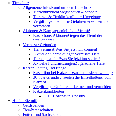
Tierschutz
Allgemeine Infos
Rund um den Tierschutz
Tierschutz
Nicht wegschauen – handeln!
Tierärzte & Tierkliniken
In der Umgebung
Vergiftungen beim Tier
Gefahren erkennen und
vermeiden
Aktionen & Kampagnen
Machen Sie mit!
Kastrations-Aktionen
Gegen das Elend der
Straßentiere!
Vermisst / Gefunden
Tier vermisst!
Was Sie jetzt tun können!
Aktuelle Suchmeldungen
Vermisste Tiere
Tier zugelaufen!
Was Sie jetzt tun sollten!
Aktuelle Fundmeldungen
Zugelaufene Tiere
Katzen
Haltung und Pflege
Kastration bei Katzen –
Warum ist sie so wichtig?
36 gute Gründe …
gegen die Einzelhaltung von
Katzen!
Vergiftungen
Gefahren erkennen und vermeiden
Katzenkrankheiten
> Coronavirus positiv
Helfen Sie mit!
Geldspenden
Tier-Patenschaften
Futter- und Sachspenden