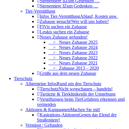
Sternentiere II
Zum Gedenken …
Sternentiere I
Zum Gedenken …
Tier-Vermittlung
Infos Tier-Vermittlung
Ablauf, Kosten usw.
Zuhause gesucht!
Wer will uns haben?
FIVis suchen ein Zuhause
Leukis suchen ein Zuhause
Neues Zuhause gefunden!
> Neues Zuhause 2025
> Neues Zuhause 2024
> Neues Zuhause 2023
> Neues Zuhause 2022
> Neues Zuhause 2021
> Zuhause 2013 – 2020
Grüße aus dem neuen Zuhause
Tierschutz
Allgemeine Infos
Rund um den Tierschutz
Tierschutz
Nicht wegschauen – handeln!
Tierärzte & Tierkliniken
In der Umgebung
Vergiftungen beim Tier
Gefahren erkennen und
vermeiden
Aktionen & Kampagnen
Machen Sie mit!
Kastrations-Aktionen
Gegen das Elend der
Straßentiere!
Vermisst / Gefunden