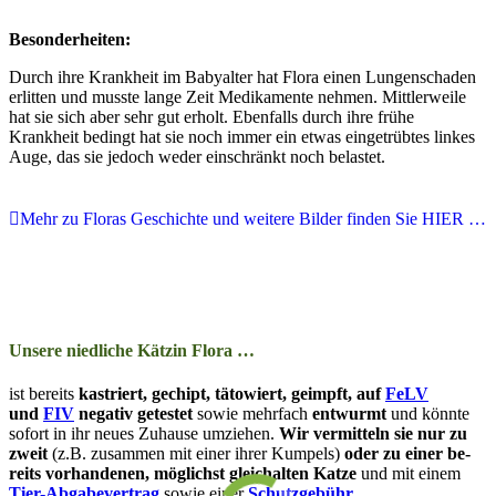
Besonderheiten:
Durch ihre Krankheit im Babyalter hat Flora einen Lungenschaden
erlitten und musste lange Zeit Medikamente nehmen. Mittlerweile
hat sie sich aber sehr gut erholt. Ebenfalls durch ihre frühe
Krankheit bedingt hat sie noch immer ein etwas eingetrübtes linkes
Auge, das sie jedoch weder einschränkt noch belastet.
Mehr zu Floras Geschichte und weitere Bilder finden Sie HIER …
Unsere niedliche Kätzin Flora …
ist bereits
kas­­triert, ge­­chipt, tä­­to­­wiert, ge­impft, auf
FeLV
und
FIV
ne­­ga­tiv ge­­tes­­tet
so­­wie mehr­­fach
ent­wurmt
und kön­nte
so­­fort in ihr neu­­es Zu­­hau­­se um­zieh­en.
Wir ver­­mit­t­eln sie nur zu
zweit
(z.B. zu­­sam­­men mit ein­­er ihrer Kum­pels)
oder zu ein­er be­­
reits vor­­han­­den­en, mög­­lichst gleich­­alt­­en Katze
und mit ein­­em
Tier-Ab­­ga­­be­­ver­trag
so­­wie ein­er
Schutz­­ge­bühr
.