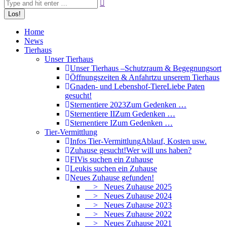
Home
News
Tierhaus
Unser Tierhaus
Unser Tierhaus –
Schutzraum & Begegnungsort
Öffnungszeiten & Anfahrt
zu unserem Tierhaus
Gnaden- und Lebenshof-Tiere
Liebe Paten
gesucht!
Sternentiere 2023
Zum Gedenken …
Sternentiere II
Zum Gedenken …
Sternentiere I
Zum Gedenken …
Tier-Vermittlung
Infos Tier-Vermittlung
Ablauf, Kosten usw.
Zuhause gesucht!
Wer will uns haben?
FIVis suchen ein Zuhause
Leukis suchen ein Zuhause
Neues Zuhause gefunden!
> Neues Zuhause 2025
> Neues Zuhause 2024
> Neues Zuhause 2023
> Neues Zuhause 2022
> Neues Zuhause 2021