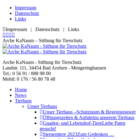
Zum
Impressum
Inhalt
Datenschutz
springen
Links
Impressum | Datenschutz | Links
Facebook
YouTube
RSS
E-
page
page
page
Mail
Arche KaNaum – Stiftung für Tierschutz
opens
opens
opens
page
in
in
in
opens
new
new
new
in
Arche KaNaum - Stiftung für Tierschutz
window
window
window
new
Landstr. 111, 34454 Bad Arolsen - Mengeringhausen
window
Tel.: 0 56 91 / 888 98 00
Mobil: 0 176 / 56 80 78 48
Home
News
Tierhaus
Unser Tierhaus
Unser Tierhaus –
Schutzraum & Begegnungsort
Öffnungszeiten & Anfahrt
zu unserem Tierhaus
Gnaden- und Lebenshof-Tiere
Liebe Paten
gesucht!
Sternentiere 2023
Zum Gedenken …