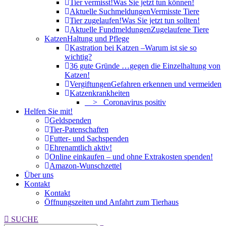
Tier vermisst!
Was Sie jetzt tun können!
Aktuelle Suchmeldungen
Vermisste Tiere
Tier zugelaufen!
Was Sie jetzt tun sollten!
Aktuelle Fundmeldungen
Zugelaufene Tiere
Katzen
Haltung und Pflege
Kastration bei Katzen –
Warum ist sie so
wichtig?
36 gute Gründe …
gegen die Einzelhaltung von
Katzen!
Vergiftungen
Gefahren erkennen und vermeiden
Katzenkrankheiten
> Coronavirus positiv
Helfen Sie mit!
Geldspenden
Tier-Patenschaften
Futter- und Sachspenden
Ehrenamtlich aktiv!
Online einkaufen – und ohne Extrakosten spenden!
Amazon-Wunschzettel
Über uns
Kontakt
Kontakt
Öffnungszeiten und Anfahrt zum Tierhaus
Search:
SUCHE