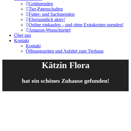
Geldspenden
Tier-Patenschaften
Futter- und Sachspenden
Ehrenamtlich aktiv!
Online einkaufen – und ohne Extrakosten spenden!
Amazon-Wunschzettel
Über uns
Kontakt
Kontakt
Öffnungszeiten und Anfahrt zum Tierhaus
Kätzin Flora
hat ein schönes Zuhause gefunden!