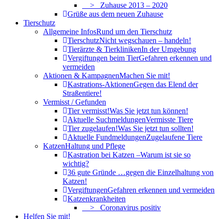
> Zuhause 2013 – 2020
Grüße aus dem neuen Zuhause
Tierschutz
Allgemeine Infos
Rund um den Tierschutz
Tierschutz
Nicht wegschauen – handeln!
Tierärzte & Tierkliniken
In der Umgebung
Vergiftungen beim Tier
Gefahren erkennen und
vermeiden
Aktionen & Kampagnen
Machen Sie mit!
Kastrations-Aktionen
Gegen das Elend der
Straßentiere!
Vermisst / Gefunden
Tier vermisst!
Was Sie jetzt tun können!
Aktuelle Suchmeldungen
Vermisste Tiere
Tier zugelaufen!
Was Sie jetzt tun sollten!
Aktuelle Fundmeldungen
Zugelaufene Tiere
Katzen
Haltung und Pflege
Kastration bei Katzen –
Warum ist sie so
wichtig?
36 gute Gründe …
gegen die Einzelhaltung von
Katzen!
Vergiftungen
Gefahren erkennen und vermeiden
Katzenkrankheiten
> Coronavirus positiv
Helfen Sie mit!