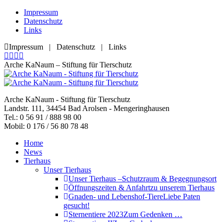
Zum
Impressum
Inhalt
Datenschutz
springen
Links
Impressum | Datenschutz | Links
Facebook
YouTube
RSS
E-
page
page
page
Mail
Arche KaNaum – Stiftung für Tierschutz
opens
opens
opens
page
in
in
in
opens
new
new
new
in
Arche KaNaum - Stiftung für Tierschutz
window
window
window
new
Landstr. 111, 34454 Bad Arolsen - Mengeringhausen
window
Tel.: 0 56 91 / 888 98 00
Mobil: 0 176 / 56 80 78 48
Home
News
Tierhaus
Unser Tierhaus
Unser Tierhaus –
Schutzraum & Begegnungsort
Öffnungszeiten & Anfahrt
zu unserem Tierhaus
Gnaden- und Lebenshof-Tiere
Liebe Paten
gesucht!
Sternentiere 2023
Zum Gedenken …