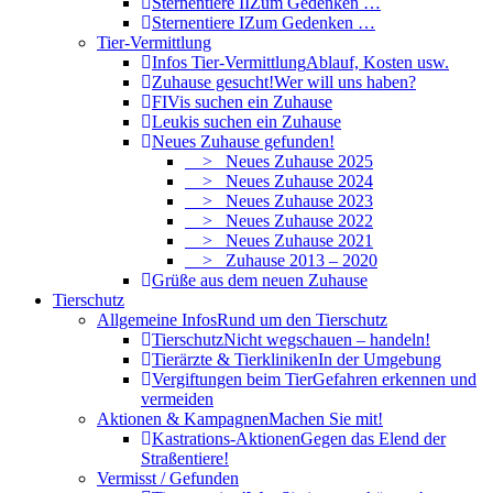
Sternentiere II
Zum Gedenken …
Sternentiere I
Zum Gedenken …
Tier-Vermittlung
Infos Tier-Vermittlung
Ablauf, Kosten usw.
Zuhause gesucht!
Wer will uns haben?
FIVis suchen ein Zuhause
Leukis suchen ein Zuhause
Neues Zuhause gefunden!
> Neues Zuhause 2025
> Neues Zuhause 2024
> Neues Zuhause 2023
> Neues Zuhause 2022
> Neues Zuhause 2021
> Zuhause 2013 – 2020
Grüße aus dem neuen Zuhause
Tierschutz
Allgemeine Infos
Rund um den Tierschutz
Tierschutz
Nicht wegschauen – handeln!
Tierärzte & Tierkliniken
In der Umgebung
Vergiftungen beim Tier
Gefahren erkennen und
vermeiden
Aktionen & Kampagnen
Machen Sie mit!
Kastrations-Aktionen
Gegen das Elend der
Straßentiere!
Vermisst / Gefunden