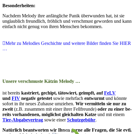
Besonderheiten:
Nachdem Melody ihre anfängliche Panik überwunden hat, ist sie
unglaublich freundlich, fröhlich und verschmust geworden und kann
einfach nicht genug von ihren Menschen bekommen.
Mehr zu Melodies Geschichte und weitere Bilder finden Sie HIER
…
Unsere verschmuste Kätzin Melody …
ist bereits
kas­­triert, ge­­chipt, tä­­to­­wiert, ge­impft, auf
FeLV
und
FIV
ne­­ga­tiv ge­­tes­­tet
so­­wie mehr­­fach
ent­wurmt
und kön­nte
so­­fort in ihr neu­­es Zu­­hau­­se um­zieh­en.
Wir ver­­mit­t­eln sie nur zu
zweit
(z.B. zu­­sam­­men mit ein­­er ihrer Fellfreunde)
oder zu ein­er be­­
reits vor­­han­­den­en, mög­­lichst gleich­­alt­­en Katze
und mit ein­­em
Tier-Ab­­ga­­be­­ver­trag
so­­wie ein­er
Schutz­­ge­bühr
.
Natürlich be­­ant­­wor­­ten wir Ihn­en ger­ne alle Fra­­gen, die Sie evtl.