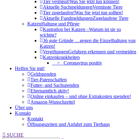
Tier vermisst!
Was Sie jetzt tun können!
Aktuelle Suchmeldungen
Vermisste Tiere
Tier zugelaufen!
Was Sie jetzt tun sollten!
Aktuelle Fundmeldungen
Zugelaufene Tiere
Katzen
Haltung und Pflege
Kastration bei Katzen –
Warum ist sie so
wichtig?
36 gute Gründe …
gegen die Einzelhaltung von
Katzen!
Vergiftungen
Gefahren erkennen und vermeiden
Katzenkrankheiten
> Coronavirus positiv
Helfen Sie mit!
Geldspenden
Tier-Patenschaften
Futter- und Sachspenden
Ehrenamtlich aktiv!
Online einkaufen – und ohne Extrakosten spenden!
Amazon-Wunschzettel
Über uns
Kontakt
Kontakt
Öffnungszeiten und Anfahrt zum Tierhaus
Search:
SUCHE