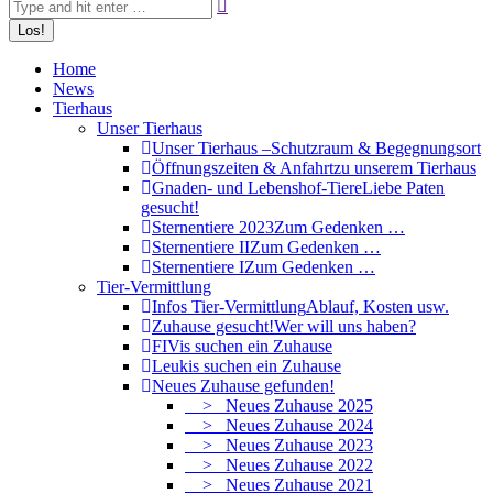
Home
News
Tierhaus
Unser Tierhaus
Unser Tierhaus –
Schutzraum & Begegnungsort
Öffnungszeiten & Anfahrt
zu unserem Tierhaus
Gnaden- und Lebenshof-Tiere
Liebe Paten
gesucht!
Sternentiere 2023
Zum Gedenken …
Sternentiere II
Zum Gedenken …
Sternentiere I
Zum Gedenken …
Tier-Vermittlung
Infos Tier-Vermittlung
Ablauf, Kosten usw.
Zuhause gesucht!
Wer will uns haben?
FIVis suchen ein Zuhause
Leukis suchen ein Zuhause
Neues Zuhause gefunden!
> Neues Zuhause 2025
> Neues Zuhause 2024
> Neues Zuhause 2023
> Neues Zuhause 2022
> Neues Zuhause 2021