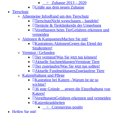
> Zuhause 2013 – 2020
Grüße aus dem neuen Zuhause
Tierschutz
Allgemeine Infos
Rund um den Tierschutz
Tierschutz
Nicht wegschauen – handeln!
Tierärzte & Tierkliniken
In der Umgebung
Vergiftungen beim Tier
Gefahren erkennen und
vermeiden
Aktionen & Kampagnen
Machen Sie mit!
Kastrations-Aktionen
Gegen das Elend der
Straßentiere!
Vermisst / Gefunden
Tier vermisst!
Was Sie jetzt tun können!
Aktuelle Suchmeldungen
Vermisste Tiere
Tier zugelaufen!
Was Sie jetzt tun sollten!
Aktuelle Fundmeldungen
Zugelaufene Tiere
Katzen
Haltung und Pflege
Kastration bei Katzen –
Warum ist sie so
wichtig?
36 gute Gründe …
gegen die Einzelhaltung von
Katzen!
Vergiftungen
Gefahren erkennen und vermeiden
Katzenkrankheiten
> Coronavirus positiv
Helfen Sie mit!