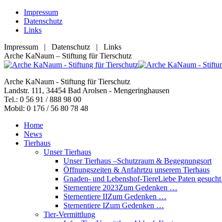
Zum
Impressum
Inhalt
Datenschutz
springen
Links
Impressum | Datenschutz | Links
Facebook
YouTube
RSS
E-
Arche KaNaum – Stiftung für Tierschutz
page
page
page
Mail
opens
opens
opens
page
Arche KaNaum - Stiftung für Tierschutz
in
in
in
opens
Landstr. 111, 34454 Bad Arolsen - Mengeringhausen
new
new
new
in
Tel.: 0 56 91 / 888 98 00
window
window
window
new
Mobil: 0 176 / 56 80 78 48
window
Home
News
Tierhaus
Unser Tierhaus
Unser Tierhaus –
Schutzraum & Begegnungsort
Öffnungszeiten & Anfahrt
zu unserem Tierhaus
Gnaden- und Lebenshof-Tiere
Liebe Paten gesucht
Sternentiere 2023
Zum Gedenken …
Sternentiere II
Zum Gedenken …
Sternentiere I
Zum Gedenken …
Tier-Vermittlung