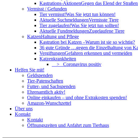
Kastrations-Aktionen
Gegen das Elend der Straßent
Vermisst / Gefunden
Tier vermisst!
Was Sie jetzt tun können!
Aktuelle Suchmeldungen
Vermisste Tiere
Tier zugelaufen!
Was Sie jetzt tun sollten!
Aktuelle Fundmeldungen
Zugelaufene Tiere
Katzen
Haltung und Pflege
Kastration bei Katzen –
Warum ist sie so wichtig?
36 gute Gründe …
gegen die Einzelhaltung von Ka
Vergiftungen
Gefahren erkennen und vermeiden
Katzenkrankheiten
> Coronavirus positiv
Helfen Sie mit!
Geldspenden
Tier-Patenschaften
Futter- und Sachspenden
Ehrenamtlich aktiv!
Online einkaufen – und ohne Extrakosten spenden!
Amazon-Wunschzettel
Über uns
Kontakt
Kontakt
Öffnungszeiten und Anfahrt zum Tierhaus