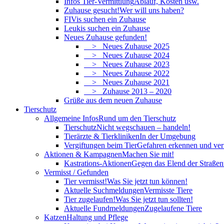
Infos Tier-Vermittlung
Ablauf, Kosten usw.
Zuhause gesucht!
Wer will uns haben?
FIVis suchen ein Zuhause
Leukis suchen ein Zuhause
Neues Zuhause gefunden!
> Neues Zuhause 2025
> Neues Zuhause 2024
> Neues Zuhause 2023
> Neues Zuhause 2022
> Neues Zuhause 2021
> Zuhause 2013 – 2020
Grüße aus dem neuen Zuhause
Tierschutz
Allgemeine Infos
Rund um den Tierschutz
Tierschutz
Nicht wegschauen – handeln!
Tierärzte & Tierkliniken
In der Umgebung
Vergiftungen beim Tier
Gefahren erkennen und ve
Aktionen & Kampagnen
Machen Sie mit!
Kastrations-Aktionen
Gegen das Elend der Straßent
Vermisst / Gefunden
Tier vermisst!
Was Sie jetzt tun können!
Aktuelle Suchmeldungen
Vermisste Tiere
Tier zugelaufen!
Was Sie jetzt tun sollten!
Aktuelle Fundmeldungen
Zugelaufene Tiere
Katzen
Haltung und Pflege