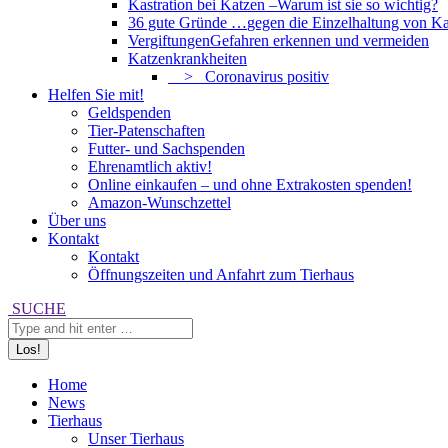
Kastration bei Katzen –
Warum ist sie so wichtig?
36 gute Gründe …
gegen die Einzelhaltung von Ka
Vergiftungen
Gefahren erkennen und vermeiden
Katzenkrankheiten
> Coronavirus positiv
Helfen Sie mit!
Geldspenden
Tier-Patenschaften
Futter- und Sachspenden
Ehrenamtlich aktiv!
Online einkaufen – und ohne Extrakosten spenden!
Amazon-Wunschzettel
Über uns
Kontakt
Kontakt
Öffnungszeiten und Anfahrt zum Tierhaus
Search:
SUCHE
Home
News
Tierhaus
Unser Tierhaus