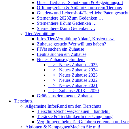
Unser Tierhaus –
Schutzraum & Begegnungsort
Öffnungszeiten & Anfahrt
zu unserem Tierhaus
Gnaden- und Lebenshof-Tiere
Liebe Paten gesucht
Sternentiere 2023
Zum Gedenken …
Sternentiere II
Zum Gedenken …
Sternentiere I
Zum Gedenken …
Tier-Vermittlung
Infos Tier-Vermittlung
Ablauf, Kosten usw.
Zuhause gesucht!
Wer will uns haben?
FIVis suchen ein Zuhause
Leukis suchen ein Zuhause
Neues Zuhause gefunden!
> Neues Zuhause 2025
> Neues Zuhause 2024
> Neues Zuhause 2023
> Neues Zuhause 2022
> Neues Zuhause 2021
> Zuhause 2013 – 2020
Grüße aus dem neuen Zuhause
Tierschutz
Allgemeine Infos
Rund um den Tierschutz
Tierschutz
Nicht wegschauen – handeln!
Tierärzte & Tierkliniken
In der Umgebung
Vergiftungen beim Tier
Gefahren erkennen und ve
Aktionen & Kampagnen
Machen Sie mit!