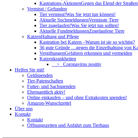
Kastrations-Aktionen
Gegen das Elend der Straßent
Vermisst / Gefunden
Tier vermisst!
Was Sie jetzt tun können!
Aktuelle Suchmeldungen
Vermisste Tiere
Tier zugelaufen!
Was Sie jetzt tun sollten!
Aktuelle Fundmeldungen
Zugelaufene Tiere
Katzen
Haltung und Pflege
Kastration bei Katzen –
Warum ist sie so wichtig?
36 gute Gründe …
gegen die Einzelhaltung von Ka
Vergiftungen
Gefahren erkennen und vermeiden
Katzenkrankheiten
> Coronavirus positiv
Helfen Sie mit!
Geldspenden
Tier-Patenschaften
Futter- und Sachspenden
Ehrenamtlich aktiv!
Online einkaufen – und ohne Extrakosten spenden!
Amazon-Wunschzettel
Über uns
Kontakt
Kontakt
Öffnungszeiten und Anfahrt zum Tierhaus