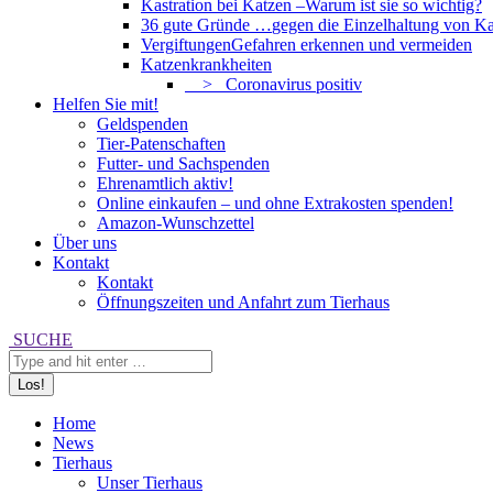
Kastration bei Katzen –
Warum ist sie so wichtig?
36 gute Gründe …
gegen die Einzelhaltung von Ka
Vergiftungen
Gefahren erkennen und vermeiden
Katzenkrankheiten
> Coronavirus positiv
Helfen Sie mit!
Geldspenden
Tier-Patenschaften
Futter- und Sachspenden
Ehrenamtlich aktiv!
Online einkaufen – und ohne Extrakosten spenden!
Amazon-Wunschzettel
Über uns
Kontakt
Kontakt
Öffnungszeiten und Anfahrt zum Tierhaus
Search:
SUCHE
Home
News
Tierhaus
Unser Tierhaus