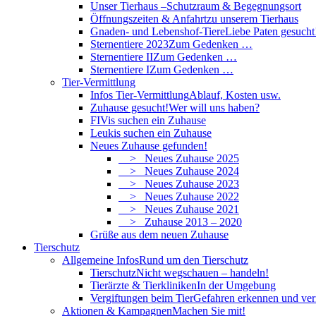
Unser Tierhaus –
Schutzraum & Begegnungsort
Öffnungszeiten & Anfahrt
zu unserem Tierhaus
Gnaden- und Lebenshof-Tiere
Liebe Paten gesucht
Sternentiere 2023
Zum Gedenken …
Sternentiere II
Zum Gedenken …
Sternentiere I
Zum Gedenken …
Tier-Vermittlung
Infos Tier-Vermittlung
Ablauf, Kosten usw.
Zuhause gesucht!
Wer will uns haben?
FIVis suchen ein Zuhause
Leukis suchen ein Zuhause
Neues Zuhause gefunden!
> Neues Zuhause 2025
> Neues Zuhause 2024
> Neues Zuhause 2023
> Neues Zuhause 2022
> Neues Zuhause 2021
> Zuhause 2013 – 2020
Grüße aus dem neuen Zuhause
Tierschutz
Allgemeine Infos
Rund um den Tierschutz
Tierschutz
Nicht wegschauen – handeln!
Tierärzte & Tierkliniken
In der Umgebung
Vergiftungen beim Tier
Gefahren erkennen und ve
Aktionen & Kampagnen
Machen Sie mit!