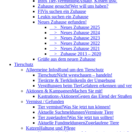
Infos Tier-Vermittlung
Ablauf, Kosten usw.
Zuhause gesucht!
Wer will uns haben?
FIVis suchen ein Zuhause
Leukis suchen ein Zuhause
Neues Zuhause gefunden!
> Neues Zuhause 2025
> Neues Zuhause 2024
> Neues Zuhause 2023
> Neues Zuhause 2022
> Neues Zuhause 2021
> Zuhause 2013 – 2020
Grüße aus dem neuen Zuhause
Tierschutz
Allgemeine Infos
Rund um den Tierschutz
Tierschutz
Nicht wegschauen – handeln!
Tierärzte & Tierkliniken
In der Umgebung
Vergiftungen beim Tier
Gefahren erkennen und ve
Aktionen & Kampagnen
Machen Sie mit!
Kastrations-Aktionen
Gegen das Elend der Straßent
Vermisst / Gefunden
Tier vermisst!
Was Sie jetzt tun können!
Aktuelle Suchmeldungen
Vermisste Tiere
Tier zugelaufen!
Was Sie jetzt tun sollten!
Aktuelle Fundmeldungen
Zugelaufene Tiere
Katzen
Haltung und Pflege