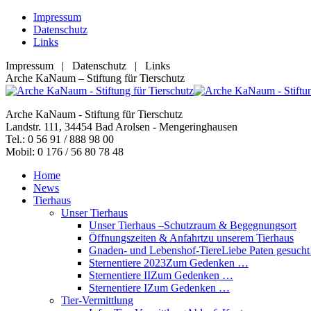
Zum
Impressum
Inhalt
Datenschutz
springen
Links
Impressum | Datenschutz | Links
Facebook
YouTube
RSS
E-
Arche KaNaum – Stiftung für Tierschutz
page
page
page
Mail
opens
opens
opens
page
Arche KaNaum - Stiftung für Tierschutz
in
in
in
opens
Landstr. 111, 34454 Bad Arolsen - Mengeringhausen
new
new
new
in
Tel.: 0 56 91 / 888 98 00
window
window
window
new
Mobil: 0 176 / 56 80 78 48
window
Home
News
Tierhaus
Unser Tierhaus
Unser Tierhaus –
Schutzraum & Begegnungsort
Öffnungszeiten & Anfahrt
zu unserem Tierhaus
Gnaden- und Lebenshof-Tiere
Liebe Paten gesucht
Sternentiere 2023
Zum Gedenken …
Sternentiere II
Zum Gedenken …
Sternentiere I
Zum Gedenken …
Tier-Vermittlung