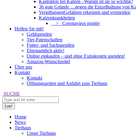
Kastration bei Katzen –
Warum ist sie so wichtig?
36 gute Gründe …
gegen die Einzelhaltung von Ka
Vergiftungen
Gefahren erkennen und vermeiden
Katzenkrankheiten
> Coronavirus positiv
Helfen Sie mit!
Geldspenden
Tier-Patenschaften
Futter- und Sachspenden
Ehrenamtlich aktiv!
Online einkaufen – und ohne Extrakosten spenden!
Amazon-Wunschzettel
Über uns
Kontakt
Kontakt
Öffnungszeiten und Anfahrt zum Tierhaus
Search:
SUCHE
Home
News
Tierhaus
Unser Tierhaus