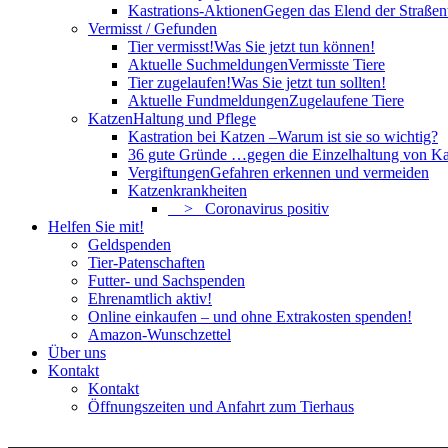
Kastrations-Aktionen
Gegen das Elend der Straßent
Vermisst / Gefunden
Tier vermisst!
Was Sie jetzt tun können!
Aktuelle Suchmeldungen
Vermisste Tiere
Tier zugelaufen!
Was Sie jetzt tun sollten!
Aktuelle Fundmeldungen
Zugelaufene Tiere
Katzen
Haltung und Pflege
Kastration bei Katzen –
Warum ist sie so wichtig?
36 gute Gründe …
gegen die Einzelhaltung von Ka
Vergiftungen
Gefahren erkennen und vermeiden
Katzenkrankheiten
> Coronavirus positiv
Helfen Sie mit!
Geldspenden
Tier-Patenschaften
Futter- und Sachspenden
Ehrenamtlich aktiv!
Online einkaufen – und ohne Extrakosten spenden!
Amazon-Wunschzettel
Über uns
Kontakt
Kontakt
Öffnungszeiten und Anfahrt zum Tierhaus