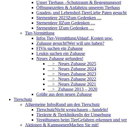
Unser Tierhaus –
Schutzraum & Begegnungsort
Öffnungszeiten & Anfahrt
zu unserem Tierhaus
Gnaden- und Lebenshof-Tiere
Liebe Paten gesucht
Sternentiere 2023
Zum Gedenken …
Sternentiere II
Zum Gedenken …
Sternentiere I
Zum Gedenken …
Tier-Vermittlung
Infos Tier-Vermittlung
Ablauf, Kosten usw.
Zuhause gesucht!
Wer will uns haben?
FIVis suchen ein Zuhause
Leukis suchen ein Zuhause
Neues Zuhause gefunden!
> Neues Zuhause 2025
> Neues Zuhause 2024
> Neues Zuhause 2023
> Neues Zuhause 2022
> Neues Zuhause 2021
> Zuhause 2013 – 2020
Grüße aus dem neuen Zuhause
Tierschutz
Allgemeine Infos
Rund um den Tierschutz
Tierschutz
Nicht wegschauen – handeln!
Tierärzte & Tierkliniken
In der Umgebung
Vergiftungen beim Tier
Gefahren erkennen und ve
Aktionen & Kampagnen
Machen Sie mit!