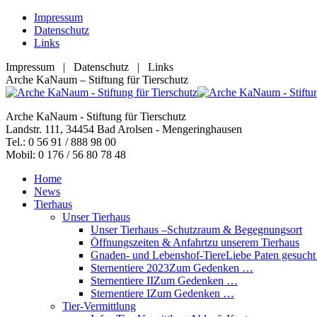
Zum
Impressum
Inhalt
Datenschutz
springen
Links
Impressum | Datenschutz | Links
Facebook
YouTube
RSS
E-
Arche KaNaum – Stiftung für Tierschutz
page
page
page
Mail
opens
opens
opens
page
Arche KaNaum - Stiftung für Tierschutz
in
in
in
opens
Landstr. 111, 34454 Bad Arolsen - Mengeringhausen
new
new
new
in
Tel.: 0 56 91 / 888 98 00
window
window
window
new
Mobil: 0 176 / 56 80 78 48
window
Home
News
Tierhaus
Unser Tierhaus
Unser Tierhaus –
Schutzraum & Begegnungsort
Öffnungszeiten & Anfahrt
zu unserem Tierhaus
Gnaden- und Lebenshof-Tiere
Liebe Paten gesucht
Sternentiere 2023
Zum Gedenken …
Sternentiere II
Zum Gedenken …
Sternentiere I
Zum Gedenken …
Tier-Vermittlung