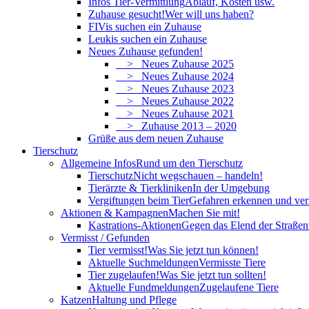
Infos Tier-Vermittlung
Ablauf, Kosten usw.
Zuhause gesucht!
Wer will uns haben?
FIVis suchen ein Zuhause
Leukis suchen ein Zuhause
Neues Zuhause gefunden!
> Neues Zuhause 2025
> Neues Zuhause 2024
> Neues Zuhause 2023
> Neues Zuhause 2022
> Neues Zuhause 2021
> Zuhause 2013 – 2020
Grüße aus dem neuen Zuhause
Tierschutz
Allgemeine Infos
Rund um den Tierschutz
Tierschutz
Nicht wegschauen – handeln!
Tierärzte & Tierkliniken
In der Umgebung
Vergiftungen beim Tier
Gefahren erkennen und ve
Aktionen & Kampagnen
Machen Sie mit!
Kastrations-Aktionen
Gegen das Elend der Straßent
Vermisst / Gefunden
Tier vermisst!
Was Sie jetzt tun können!
Aktuelle Suchmeldungen
Vermisste Tiere
Tier zugelaufen!
Was Sie jetzt tun sollten!
Aktuelle Fundmeldungen
Zugelaufene Tiere
Katzen
Haltung und Pflege