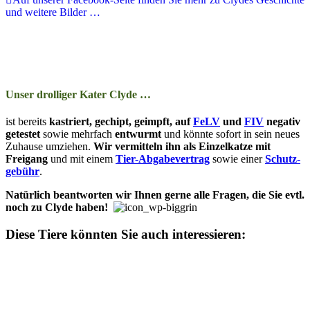
und weitere Bilder …
Unser drolliger Kater Clyde …
ist bereits
kas­­triert, ge­­chipt, ge­impft, auf
FeLV
und
FIV
ne­­ga­tiv
ge­­tes­­tet
so­­wie mehr­­fach
ent­wurmt
und kön­nte so­­fort in sein neu­­es
Zu­­hau­­se um­zieh­en.
Wir ver­­mit­t­eln ihn als Einzelkatze mit
Freigang
und mit ein­­em
Tier-Ab­­ga­­be­­ver­trag
so­­wie ein­er
Schutz­­
ge­bühr
.
Natürlich be­­ant­­wor­­ten wir Ihn­en ger­ne alle Fra­­gen, die Sie evtl.
noch zu Clyde ha­­ben!
Diese Tiere könnten Sie auch interessieren: