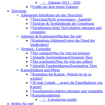
> Zuhause 2013 – 2020
Grüße aus dem neuen Zuhause
Tierschutz
Allgemeine Infos
Rund um den Tierschutz
Tierschutz
Nicht wegschauen – handeln!
Tierärzte & Tierkliniken
In der Umgebung
Vergiftungen beim Tier
Gefahren erkennen und
vermeiden
Aktionen & Kampagnen
Machen Sie mit!
Kastrations-Aktionen
Gegen das Elend der
Straßentiere!
Vermisst / Gefunden
Tier vermisst!
Was Sie jetzt tun können!
Aktuelle Suchmeldungen
Vermisste Tiere
Tier zugelaufen!
Was Sie jetzt tun sollten!
Aktuelle Fundmeldungen
Zugelaufene Tiere
Katzen
Haltung und Pflege
Kastration bei Katzen –
Warum ist sie so
wichtig?
36 gute Gründe …
gegen die Einzelhaltung von
Katzen!
Vergiftungen
Gefahren erkennen und vermeiden
Katzenkrankheiten
> Coronavirus positiv
Helfen Sie mit!