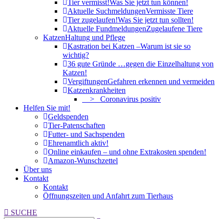
Tier vermisst!
Was Sie jetzt tun können!
Aktuelle Suchmeldungen
Vermisste Tiere
Tier zugelaufen!
Was Sie jetzt tun sollten!
Aktuelle Fundmeldungen
Zugelaufene Tiere
Katzen
Haltung und Pflege
Kastration bei Katzen –
Warum ist sie so
wichtig?
36 gute Gründe …
gegen die Einzelhaltung von
Katzen!
Vergiftungen
Gefahren erkennen und vermeiden
Katzenkrankheiten
> Coronavirus positiv
Helfen Sie mit!
Geldspenden
Tier-Patenschaften
Futter- und Sachspenden
Ehrenamtlich aktiv!
Online einkaufen – und ohne Extrakosten spenden!
Amazon-Wunschzettel
Über uns
Kontakt
Kontakt
Öffnungszeiten und Anfahrt zum Tierhaus
Search:
SUCHE