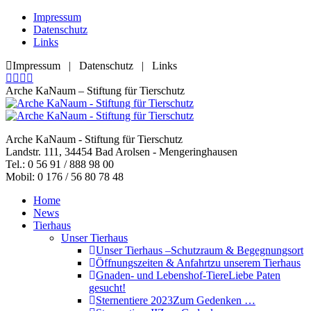
Zum
Impressum
Inhalt
Datenschutz
springen
Links
Impressum | Datenschutz | Links
Facebook
YouTube
RSS
E-
page
page
page
Mail
Arche KaNaum – Stiftung für Tierschutz
opens
opens
opens
page
in
in
in
opens
new
new
new
in
Arche KaNaum - Stiftung für Tierschutz
window
window
window
new
Landstr. 111, 34454 Bad Arolsen - Mengeringhausen
window
Tel.: 0 56 91 / 888 98 00
Mobil: 0 176 / 56 80 78 48
Home
News
Tierhaus
Unser Tierhaus
Unser Tierhaus –
Schutzraum & Begegnungsort
Öffnungszeiten & Anfahrt
zu unserem Tierhaus
Gnaden- und Lebenshof-Tiere
Liebe Paten
gesucht!
Sternentiere 2023
Zum Gedenken …