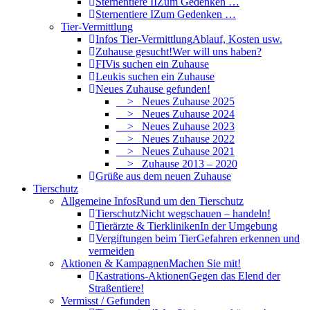
Sternentiere II
Zum Gedenken …
Sternentiere I
Zum Gedenken …
Tier-Vermittlung
Infos Tier-Vermittlung
Ablauf, Kosten usw.
Zuhause gesucht!
Wer will uns haben?
FIVis suchen ein Zuhause
Leukis suchen ein Zuhause
Neues Zuhause gefunden!
> Neues Zuhause 2025
> Neues Zuhause 2024
> Neues Zuhause 2023
> Neues Zuhause 2022
> Neues Zuhause 2021
> Zuhause 2013 – 2020
Grüße aus dem neuen Zuhause
Tierschutz
Allgemeine Infos
Rund um den Tierschutz
Tierschutz
Nicht wegschauen – handeln!
Tierärzte & Tierkliniken
In der Umgebung
Vergiftungen beim Tier
Gefahren erkennen und
vermeiden
Aktionen & Kampagnen
Machen Sie mit!
Kastrations-Aktionen
Gegen das Elend der
Straßentiere!
Vermisst / Gefunden