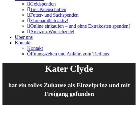
Geldspenden
Tier-Patenschaften
Futter- und Sachspenden
Ehrenamtlich aktiv!
Online einkaufen – und ohne Extrakosten spenden!
Amazon-Wunschzettel
Über uns
Kontakt
Kontakt
Öffnungszeiten und Anfahrt zum Tierhaus
Kater Clyde
hat ein tolles Zuhause als Einzelprinz und mit
Freigang gefunden