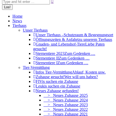
Home
News
Tierhaus
Unser Tierhaus
Unser Tierhaus –
Schutzraum & Begegnungsort
Öffnungszeiten & Anfahrt
zu unserem Tierhaus
Gnaden- und Lebenshof-Tiere
Liebe Paten
gesucht!
Sternentiere 2023
Zum Gedenken …
Sternentiere II
Zum Gedenken …
Sternentiere I
Zum Gedenken …
Tier-Vermittlung
Infos Tier-Vermittlung
Ablauf, Kosten usw.
Zuhause gesucht!
Wer will uns haben?
FIVis suchen ein Zuhause
Leukis suchen ein Zuhause
Neues Zuhause gefunden!
> Neues Zuhause 2025
> Neues Zuhause 2024
> Neues Zuhause 2023
> Neues Zuhause 2022
> Neues Zuhause 2021