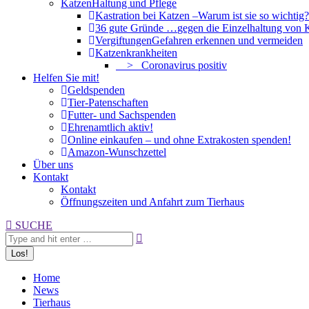
Katzen
Haltung und Pflege
Kastration bei Katzen –
Warum ist sie so wichtig?
36 gute Gründe …
gegen die Einzelhaltung von 
Vergiftungen
Gefahren erkennen und vermeiden
Katzenkrankheiten
> Coronavirus positiv
Helfen Sie mit!
Geldspenden
Tier-Patenschaften
Futter- und Sachspenden
Ehrenamtlich aktiv!
Online einkaufen – und ohne Extrakosten spenden!
Amazon-Wunschzettel
Über uns
Kontakt
Kontakt
Öffnungszeiten und Anfahrt zum Tierhaus
Search:
SUCHE
Home
News
Tierhaus