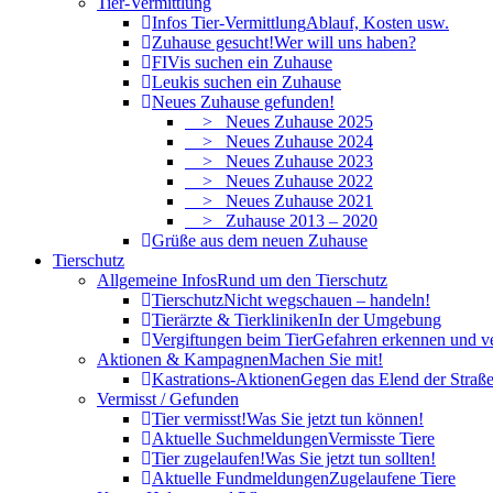
Tier-Vermittlung
Infos Tier-Vermittlung
Ablauf, Kosten usw.
Zuhause gesucht!
Wer will uns haben?
FIVis suchen ein Zuhause
Leukis suchen ein Zuhause
Neues Zuhause gefunden!
> Neues Zuhause 2025
> Neues Zuhause 2024
> Neues Zuhause 2023
> Neues Zuhause 2022
> Neues Zuhause 2021
> Zuhause 2013 – 2020
Grüße aus dem neuen Zuhause
Tierschutz
Allgemeine Infos
Rund um den Tierschutz
Tierschutz
Nicht wegschauen – handeln!
Tierärzte & Tierkliniken
In der Umgebung
Vergiftungen beim Tier
Gefahren erkennen und v
Aktionen & Kampagnen
Machen Sie mit!
Kastrations-Aktionen
Gegen das Elend der Straße
Vermisst / Gefunden
Tier vermisst!
Was Sie jetzt tun können!
Aktuelle Suchmeldungen
Vermisste Tiere
Tier zugelaufen!
Was Sie jetzt tun sollten!
Aktuelle Fundmeldungen
Zugelaufene Tiere