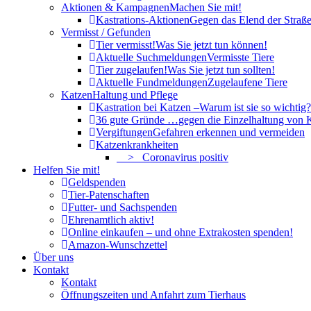
Aktionen & Kampagnen
Machen Sie mit!
Kastrations-Aktionen
Gegen das Elend der Straße
Vermisst / Gefunden
Tier vermisst!
Was Sie jetzt tun können!
Aktuelle Suchmeldungen
Vermisste Tiere
Tier zugelaufen!
Was Sie jetzt tun sollten!
Aktuelle Fundmeldungen
Zugelaufene Tiere
Katzen
Haltung und Pflege
Kastration bei Katzen –
Warum ist sie so wichtig?
36 gute Gründe …
gegen die Einzelhaltung von 
Vergiftungen
Gefahren erkennen und vermeiden
Katzenkrankheiten
> Coronavirus positiv
Helfen Sie mit!
Geldspenden
Tier-Patenschaften
Futter- und Sachspenden
Ehrenamtlich aktiv!
Online einkaufen – und ohne Extrakosten spenden!
Amazon-Wunschzettel
Über uns
Kontakt
Kontakt
Öffnungszeiten und Anfahrt zum Tierhaus