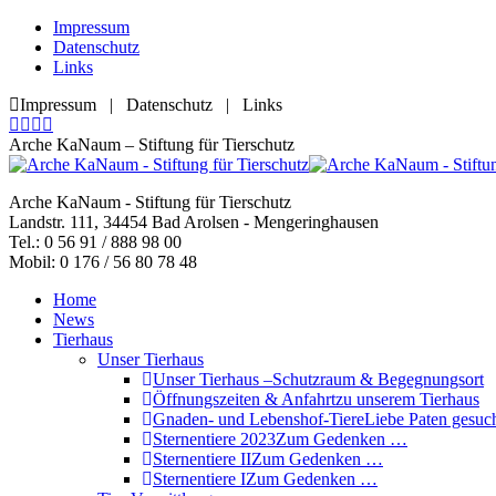
Zum
Impressum
Inhalt
Datenschutz
springen
Links
Impressum | Datenschutz | Links
Facebook
YouTube
RSS
E-
page
page
page
Mail
Arche KaNaum – Stiftung für Tierschutz
opens
opens
opens
page
in
in
in
opens
Arche KaNaum - Stiftung für Tierschutz
new
new
new
in
Landstr. 111, 34454 Bad Arolsen - Mengeringhausen
window
window
window
new
Tel.: 0 56 91 / 888 98 00
window
Mobil: 0 176 / 56 80 78 48
Home
News
Tierhaus
Unser Tierhaus
Unser Tierhaus –
Schutzraum & Begegnungsort
Öffnungszeiten & Anfahrt
zu unserem Tierhaus
Gnaden- und Lebenshof-Tiere
Liebe Paten gesuch
Sternentiere 2023
Zum Gedenken …
Sternentiere II
Zum Gedenken …
Sternentiere I
Zum Gedenken …