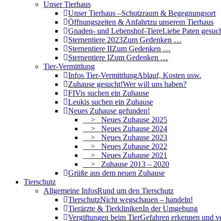
Unser Tierhaus
Unser Tierhaus –
Schutzraum & Begegnungsort
Öffnungszeiten & Anfahrt
zu unserem Tierhaus
Gnaden- und Lebenshof-Tiere
Liebe Paten gesuch
Sternentiere 2023
Zum Gedenken …
Sternentiere II
Zum Gedenken …
Sternentiere I
Zum Gedenken …
Tier-Vermittlung
Infos Tier-Vermittlung
Ablauf, Kosten usw.
Zuhause gesucht!
Wer will uns haben?
FIVis suchen ein Zuhause
Leukis suchen ein Zuhause
Neues Zuhause gefunden!
> Neues Zuhause 2025
> Neues Zuhause 2024
> Neues Zuhause 2023
> Neues Zuhause 2022
> Neues Zuhause 2021
> Zuhause 2013 – 2020
Grüße aus dem neuen Zuhause
Tierschutz
Allgemeine Infos
Rund um den Tierschutz
Tierschutz
Nicht wegschauen – handeln!
Tierärzte & Tierkliniken
In der Umgebung
Vergiftungen beim Tier
Gefahren erkennen und v