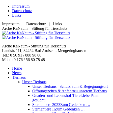
Zum
Impressum
Inhalt
Datenschutz
springen
Links
Impressum | Datenschutz | Links
Facebook
YouTube
RSS
E-
Arche KaNaum – Stiftung für Tierschutz
page
page
page
Mail
opens
opens
opens
page
in
in
in
opens
Arche KaNaum - Stiftung für Tierschutz
new
new
new
in
Landstr. 111, 34454 Bad Arolsen - Mengeringhausen
window
window
window
new
Tel.: 0 56 91 / 888 98 00
window
Mobil: 0 176 / 56 80 78 48
Home
News
Tierhaus
Unser Tierhaus
Unser Tierhaus –
Schutzraum & Begegnungsort
Öffnungszeiten & Anfahrt
zu unserem Tierhaus
Gnaden- und Lebenshof-Tiere
Liebe Paten
gesucht!
Sternentiere 2023
Zum Gedenken …
Sternentiere II
Zum Gedenken …