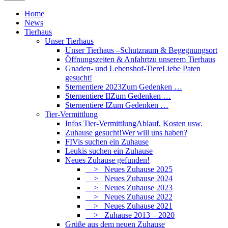
Home
News
Tierhaus
Unser Tierhaus
Unser Tierhaus –
Schutzraum & Begegnungsort
Öffnungszeiten & Anfahrt
zu unserem Tierhaus
Gnaden- und Lebenshof-Tiere
Liebe Paten
gesucht!
Sternentiere 2023
Zum Gedenken …
Sternentiere II
Zum Gedenken …
Sternentiere I
Zum Gedenken …
Tier-Vermittlung
Infos Tier-Vermittlung
Ablauf, Kosten usw.
Zuhause gesucht!
Wer will uns haben?
FIVis suchen ein Zuhause
Leukis suchen ein Zuhause
Neues Zuhause gefunden!
> Neues Zuhause 2025
> Neues Zuhause 2024
> Neues Zuhause 2023
> Neues Zuhause 2022
> Neues Zuhause 2021
> Zuhause 2013 – 2020
Grüße aus dem neuen Zuhause