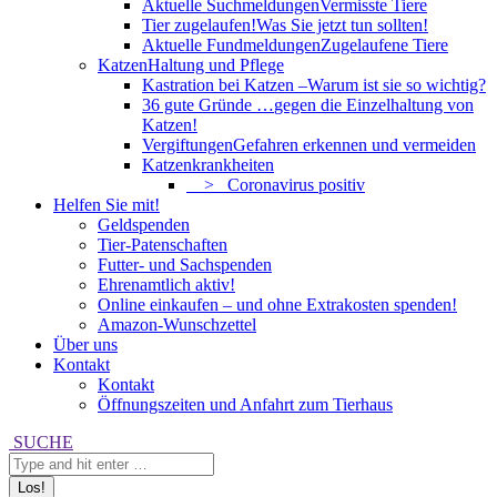
Aktuelle Suchmeldungen
Vermisste Tiere
Tier zugelaufen!
Was Sie jetzt tun sollten!
Aktuelle Fundmeldungen
Zugelaufene Tiere
Katzen
Haltung und Pflege
Kastration bei Katzen –
Warum ist sie so wichtig?
36 gute Gründe …
gegen die Einzelhaltung von
Katzen!
Vergiftungen
Gefahren erkennen und vermeiden
Katzenkrankheiten
> Coronavirus positiv
Helfen Sie mit!
Geldspenden
Tier-Patenschaften
Futter- und Sachspenden
Ehrenamtlich aktiv!
Online einkaufen – und ohne Extrakosten spenden!
Amazon-Wunschzettel
Über uns
Kontakt
Kontakt
Öffnungszeiten und Anfahrt zum Tierhaus
Search:
SUCHE