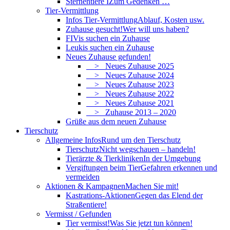
Sternentiere I
Zum Gedenken …
Tier-Vermittlung
Infos Tier-Vermittlung
Ablauf, Kosten usw.
Zuhause gesucht!
Wer will uns haben?
FIVis suchen ein Zuhause
Leukis suchen ein Zuhause
Neues Zuhause gefunden!
> Neues Zuhause 2025
> Neues Zuhause 2024
> Neues Zuhause 2023
> Neues Zuhause 2022
> Neues Zuhause 2021
> Zuhause 2013 – 2020
Grüße aus dem neuen Zuhause
Tierschutz
Allgemeine Infos
Rund um den Tierschutz
Tierschutz
Nicht wegschauen – handeln!
Tierärzte & Tierkliniken
In der Umgebung
Vergiftungen beim Tier
Gefahren erkennen und
vermeiden
Aktionen & Kampagnen
Machen Sie mit!
Kastrations-Aktionen
Gegen das Elend der
Straßentiere!
Vermisst / Gefunden
Tier vermisst!
Was Sie jetzt tun können!