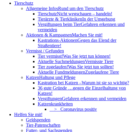
Tierschutz
Allgemeine Infos
Rund um den Tierschutz
Tierschutz
Nicht wegschauen – handeln!
Tierärzte & Tierkliniken
In der Umgebung
Vergiftungen beim Tier
Gefahren erkennen und
vermeiden
Aktionen & Kampagnen
Machen Sie mit!
Kastrations-Aktionen
Gegen das Elend der
Straßentiere!
Vermisst / Gefunden
Tier vermisst!
Was Sie jetzt tun können!
Aktuelle Suchmeldungen
Vermisste Tiere
Tier zugelaufen!
Was Sie jetzt tun sollten!
Aktuelle Fundmeldungen
Zugelaufene Tiere
Katzen
Haltung und Pflege
Kastration bei Katzen –
Warum ist sie so wichtig?
36 gute Gründe …
gegen die Einzelhaltung von
Katzen!
Vergiftungen
Gefahren erkennen und vermeiden
Katzenkrankheiten
> Coronavirus positiv
Helfen Sie mit!
Geldspenden
Tier-Patenschaften
Futter- und Sachspenden