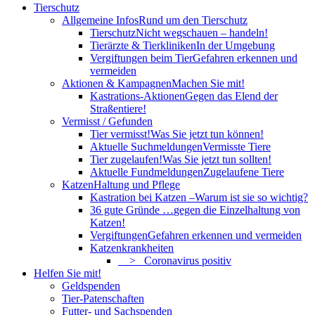
Tierschutz
Allgemeine Infos
Rund um den Tierschutz
Tierschutz
Nicht wegschauen – handeln!
Tierärzte & Tierkliniken
In der Umgebung
Vergiftungen beim Tier
Gefahren erkennen und
vermeiden
Aktionen & Kampagnen
Machen Sie mit!
Kastrations-Aktionen
Gegen das Elend der
Straßentiere!
Vermisst / Gefunden
Tier vermisst!
Was Sie jetzt tun können!
Aktuelle Suchmeldungen
Vermisste Tiere
Tier zugelaufen!
Was Sie jetzt tun sollten!
Aktuelle Fundmeldungen
Zugelaufene Tiere
Katzen
Haltung und Pflege
Kastration bei Katzen –
Warum ist sie so wichtig?
36 gute Gründe …
gegen die Einzelhaltung von
Katzen!
Vergiftungen
Gefahren erkennen und vermeiden
Katzenkrankheiten
> Coronavirus positiv
Helfen Sie mit!
Geldspenden
Tier-Patenschaften
Futter- und Sachspenden