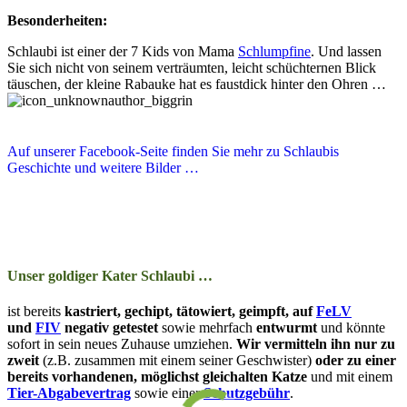
Besonderheiten:
Schlaubi ist einer der 7 Kids von Mama
Schlumpfine
. Und lassen
Sie sich nicht von seinem verträumten, leicht schüchternen Blick
täuschen, der kleine Rabauke hat es faustdick hinter den Ohren …
Auf unserer Facebook-Seite finden Sie mehr zu Schlaubis
Geschichte und weitere Bilder …
Unser goldiger Kater Schlaubi …
ist bereits
kas­­triert, ge­­chipt, tä­­to­­wiert, ge­impft, auf
FeLV
und
FIV
ne­­ga­tiv ge­­tes­­tet
so­­wie mehr­­fach
ent­wurmt
und kön­nte
so­­fort in sein neu­­es Zu­­hau­­se um­zieh­en.
Wir ver­­mit­t­eln ihn nur zu
zweit
(z.B. zu­­sam­­men mit einem seiner Geschwister)
oder zu ein­er
be­­reits vor­­han­­den­en, mög­­lichst gleich­­alt­­en Katze
und mit ein­­em
Tier-Ab­­ga­­be­­ver­trag
so­­wie ein­er
Schutz­­ge­bühr
.