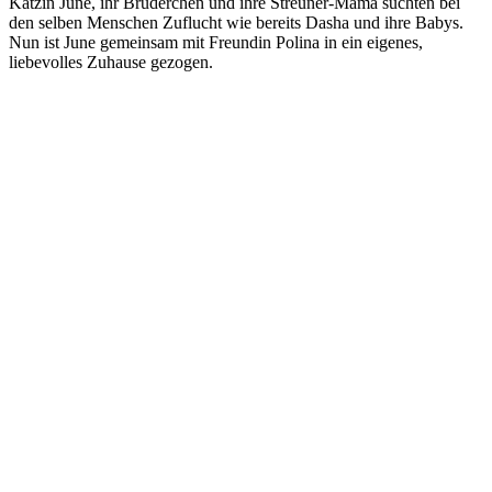
Kätzin June, ihr Brüderchen und ihre Streuner-Mama suchten bei
den selben Menschen Zuflucht wie bereits Dasha und ihre Babys.
Nun ist June gemeinsam mit Freundin Polina in ein eigenes,
liebevolles Zuhause gezogen.