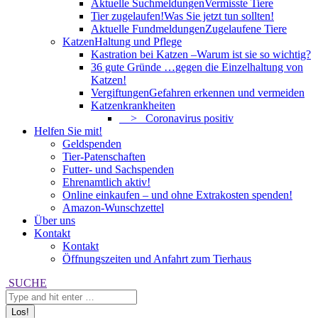
Aktuelle Suchmeldungen
Vermisste Tiere
Tier zugelaufen!
Was Sie jetzt tun sollten!
Aktuelle Fundmeldungen
Zugelaufene Tiere
Katzen
Haltung und Pflege
Kastration bei Katzen –
Warum ist sie so wichtig?
36 gute Gründe …
gegen die Einzelhaltung von
Katzen!
Vergiftungen
Gefahren erkennen und vermeiden
Katzenkrankheiten
> Coronavirus positiv
Helfen Sie mit!
Geldspenden
Tier-Patenschaften
Futter- und Sachspenden
Ehrenamtlich aktiv!
Online einkaufen – und ohne Extrakosten spenden!
Amazon-Wunschzettel
Über uns
Kontakt
Kontakt
Öffnungszeiten und Anfahrt zum Tierhaus
Search:
SUCHE