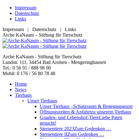
Zum
Impressum
Inhalt
Datenschutz
springen
Links
Impressum | Datenschutz | Links
Facebook
YouTube
RSS
E-
Arche KaNaum – Stiftung für Tierschutz
page
page
page
Mail
opens
opens
opens
page
in
in
in
opens
Arche KaNaum - Stiftung für Tierschutz
new
new
new
in
Landstr. 111, 34454 Bad Arolsen - Mengeringhausen
window
window
window
new
Tel.: 0 56 91 / 888 98 00
window
Mobil: 0 176 / 56 80 78 48
Home
News
Tierhaus
Unser Tierhaus
Unser Tierhaus –
Schutzraum & Begegnungsort
Öffnungszeiten & Anfahrt
zu unserem Tierhaus
Gnaden- und Lebenshof-Tiere
Liebe Paten
gesucht!
Sternentiere 2023
Zum Gedenken …
Sternentiere II
Zum Gedenken …