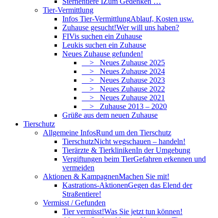
Sternentiere I
Zum Gedenken …
Tier-Vermittlung
Infos Tier-Vermittlung
Ablauf, Kosten usw.
Zuhause gesucht!
Wer will uns haben?
FIVis suchen ein Zuhause
Leukis suchen ein Zuhause
Neues Zuhause gefunden!
> Neues Zuhause 2025
> Neues Zuhause 2024
> Neues Zuhause 2023
> Neues Zuhause 2022
> Neues Zuhause 2021
> Zuhause 2013 – 2020
Grüße aus dem neuen Zuhause
Tierschutz
Allgemeine Infos
Rund um den Tierschutz
Tierschutz
Nicht wegschauen – handeln!
Tierärzte & Tierkliniken
In der Umgebung
Vergiftungen beim Tier
Gefahren erkennen und
vermeiden
Aktionen & Kampagnen
Machen Sie mit!
Kastrations-Aktionen
Gegen das Elend der
Straßentiere!
Vermisst / Gefunden
Tier vermisst!
Was Sie jetzt tun können!