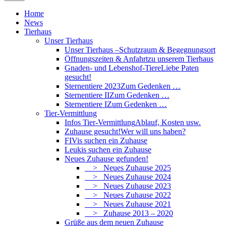
Home
News
Tierhaus
Unser Tierhaus
Unser Tierhaus –
Schutzraum & Begegnungsort
Öffnungszeiten & Anfahrt
zu unserem Tierhaus
Gnaden- und Lebenshof-Tiere
Liebe Paten
gesucht!
Sternentiere 2023
Zum Gedenken …
Sternentiere II
Zum Gedenken …
Sternentiere I
Zum Gedenken …
Tier-Vermittlung
Infos Tier-Vermittlung
Ablauf, Kosten usw.
Zuhause gesucht!
Wer will uns haben?
FIVis suchen ein Zuhause
Leukis suchen ein Zuhause
Neues Zuhause gefunden!
> Neues Zuhause 2025
> Neues Zuhause 2024
> Neues Zuhause 2023
> Neues Zuhause 2022
> Neues Zuhause 2021
> Zuhause 2013 – 2020
Grüße aus dem neuen Zuhause