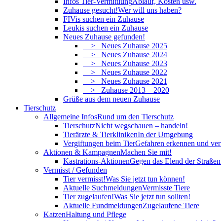
Infos Tier-Vermittlung
Ablauf, Kosten usw.
Zuhause gesucht!
Wer will uns haben?
FIVis suchen ein Zuhause
Leukis suchen ein Zuhause
Neues Zuhause gefunden!
> Neues Zuhause 2025
> Neues Zuhause 2024
> Neues Zuhause 2023
> Neues Zuhause 2022
> Neues Zuhause 2021
> Zuhause 2013 – 2020
Grüße aus dem neuen Zuhause
Tierschutz
Allgemeine Infos
Rund um den Tierschutz
Tierschutz
Nicht wegschauen – handeln!
Tierärzte & Tierkliniken
In der Umgebung
Vergiftungen beim Tier
Gefahren erkennen und ve
Aktionen & Kampagnen
Machen Sie mit!
Kastrations-Aktionen
Gegen das Elend der Straßent
Vermisst / Gefunden
Tier vermisst!
Was Sie jetzt tun können!
Aktuelle Suchmeldungen
Vermisste Tiere
Tier zugelaufen!
Was Sie jetzt tun sollten!
Aktuelle Fundmeldungen
Zugelaufene Tiere
Katzen
Haltung und Pflege