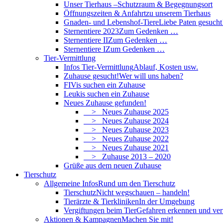
Unser Tierhaus –
Schutzraum & Begegnungsort
Öffnungszeiten & Anfahrt
zu unserem Tierhaus
Gnaden- und Lebenshof-Tiere
Liebe Paten gesucht
Sternentiere 2023
Zum Gedenken …
Sternentiere II
Zum Gedenken …
Sternentiere I
Zum Gedenken …
Tier-Vermittlung
Infos Tier-Vermittlung
Ablauf, Kosten usw.
Zuhause gesucht!
Wer will uns haben?
FIVis suchen ein Zuhause
Leukis suchen ein Zuhause
Neues Zuhause gefunden!
> Neues Zuhause 2025
> Neues Zuhause 2024
> Neues Zuhause 2023
> Neues Zuhause 2022
> Neues Zuhause 2021
> Zuhause 2013 – 2020
Grüße aus dem neuen Zuhause
Tierschutz
Allgemeine Infos
Rund um den Tierschutz
Tierschutz
Nicht wegschauen – handeln!
Tierärzte & Tierkliniken
In der Umgebung
Vergiftungen beim Tier
Gefahren erkennen und ve
Aktionen & Kampagnen
Machen Sie mit!