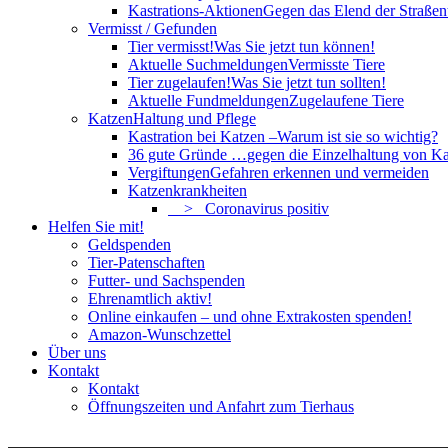
Kastrations-Aktionen
Gegen das Elend der Straßent
Vermisst / Gefunden
Tier vermisst!
Was Sie jetzt tun können!
Aktuelle Suchmeldungen
Vermisste Tiere
Tier zugelaufen!
Was Sie jetzt tun sollten!
Aktuelle Fundmeldungen
Zugelaufene Tiere
Katzen
Haltung und Pflege
Kastration bei Katzen –
Warum ist sie so wichtig?
36 gute Gründe …
gegen die Einzelhaltung von Ka
Vergiftungen
Gefahren erkennen und vermeiden
Katzenkrankheiten
> Coronavirus positiv
Helfen Sie mit!
Geldspenden
Tier-Patenschaften
Futter- und Sachspenden
Ehrenamtlich aktiv!
Online einkaufen – und ohne Extrakosten spenden!
Amazon-Wunschzettel
Über uns
Kontakt
Kontakt
Öffnungszeiten und Anfahrt zum Tierhaus