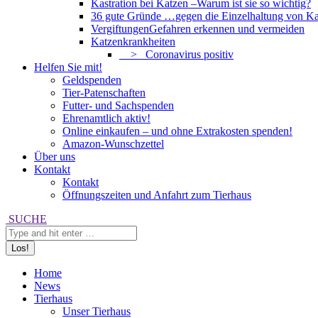
Kastration bei Katzen –
Warum ist sie so wichtig?
36 gute Gründe …
gegen die Einzelhaltung von Ka
Vergiftungen
Gefahren erkennen und vermeiden
Katzenkrankheiten
> Coronavirus positiv
Helfen Sie mit!
Geldspenden
Tier-Patenschaften
Futter- und Sachspenden
Ehrenamtlich aktiv!
Online einkaufen – und ohne Extrakosten spenden!
Amazon-Wunschzettel
Über uns
Kontakt
Kontakt
Öffnungszeiten und Anfahrt zum Tierhaus
Search:
SUCHE
Home
News
Tierhaus
Unser Tierhaus