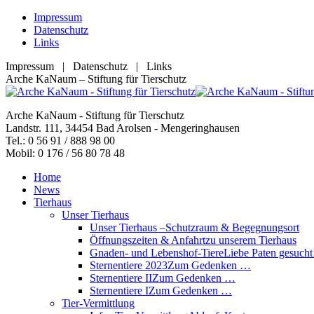
Zum
Impressum
Inhalt
Datenschutz
springen
Links
Impressum | Datenschutz | Links
Facebook
YouTube
RSS
E-
Arche KaNaum – Stiftung für Tierschutz
page
page
page
Mail
opens
opens
opens
page
Arche KaNaum - Stiftung für Tierschutz
in
in
in
opens
Landstr. 111, 34454 Bad Arolsen - Mengeringhausen
new
new
new
in
Tel.: 0 56 91 / 888 98 00
window
window
window
new
Mobil: 0 176 / 56 80 78 48
window
Home
News
Tierhaus
Unser Tierhaus
Unser Tierhaus –
Schutzraum & Begegnungsort
Öffnungszeiten & Anfahrt
zu unserem Tierhaus
Gnaden- und Lebenshof-Tiere
Liebe Paten gesucht
Sternentiere 2023
Zum Gedenken …
Sternentiere II
Zum Gedenken …
Sternentiere I
Zum Gedenken …
Tier-Vermittlung