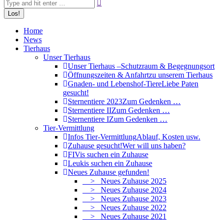
Home
News
Tierhaus
Unser Tierhaus
Unser Tierhaus –
Schutzraum & Begegnungsort
Öffnungszeiten & Anfahrt
zu unserem Tierhaus
Gnaden- und Lebenshof-Tiere
Liebe Paten
gesucht!
Sternentiere 2023
Zum Gedenken …
Sternentiere II
Zum Gedenken …
Sternentiere I
Zum Gedenken …
Tier-Vermittlung
Infos Tier-Vermittlung
Ablauf, Kosten usw.
Zuhause gesucht!
Wer will uns haben?
FIVis suchen ein Zuhause
Leukis suchen ein Zuhause
Neues Zuhause gefunden!
> Neues Zuhause 2025
> Neues Zuhause 2024
> Neues Zuhause 2023
> Neues Zuhause 2022
> Neues Zuhause 2021