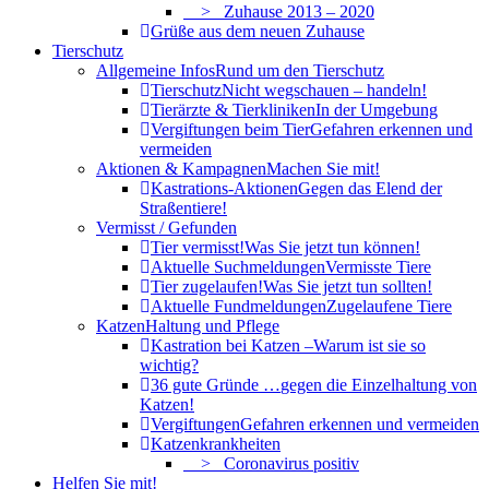
> Zuhause 2013 – 2020
Grüße aus dem neuen Zuhause
Tierschutz
Allgemeine Infos
Rund um den Tierschutz
Tierschutz
Nicht wegschauen – handeln!
Tierärzte & Tierkliniken
In der Umgebung
Vergiftungen beim Tier
Gefahren erkennen und
vermeiden
Aktionen & Kampagnen
Machen Sie mit!
Kastrations-Aktionen
Gegen das Elend der
Straßentiere!
Vermisst / Gefunden
Tier vermisst!
Was Sie jetzt tun können!
Aktuelle Suchmeldungen
Vermisste Tiere
Tier zugelaufen!
Was Sie jetzt tun sollten!
Aktuelle Fundmeldungen
Zugelaufene Tiere
Katzen
Haltung und Pflege
Kastration bei Katzen –
Warum ist sie so
wichtig?
36 gute Gründe …
gegen die Einzelhaltung von
Katzen!
Vergiftungen
Gefahren erkennen und vermeiden
Katzenkrankheiten
> Coronavirus positiv
Helfen Sie mit!