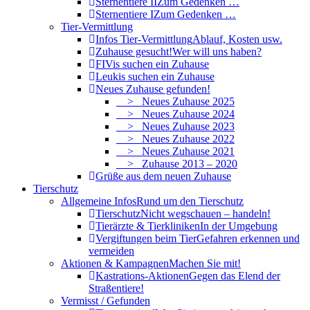
Sternentiere II
Zum Gedenken …
Sternentiere I
Zum Gedenken …
Tier-Vermittlung
Infos Tier-Vermittlung
Ablauf, Kosten usw.
Zuhause gesucht!
Wer will uns haben?
FIVis suchen ein Zuhause
Leukis suchen ein Zuhause
Neues Zuhause gefunden!
> Neues Zuhause 2025
> Neues Zuhause 2024
> Neues Zuhause 2023
> Neues Zuhause 2022
> Neues Zuhause 2021
> Zuhause 2013 – 2020
Grüße aus dem neuen Zuhause
Tierschutz
Allgemeine Infos
Rund um den Tierschutz
Tierschutz
Nicht wegschauen – handeln!
Tierärzte & Tierkliniken
In der Umgebung
Vergiftungen beim Tier
Gefahren erkennen und
vermeiden
Aktionen & Kampagnen
Machen Sie mit!
Kastrations-Aktionen
Gegen das Elend der
Straßentiere!
Vermisst / Gefunden