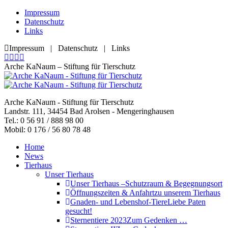
Zum
Impressum
Inhalt
Datenschutz
springen
Links
Impressum | Datenschutz | Links
Facebook
YouTube
RSS
E-
page
page
page
Mail
Arche KaNaum – Stiftung für Tierschutz
opens
opens
opens
page
in
in
in
opens
new
new
new
in
Arche KaNaum - Stiftung für Tierschutz
window
window
window
new
Landstr. 111, 34454 Bad Arolsen - Mengeringhausen
window
Tel.: 0 56 91 / 888 98 00
Mobil: 0 176 / 56 80 78 48
Home
News
Tierhaus
Unser Tierhaus
Unser Tierhaus –
Schutzraum & Begegnungsort
Öffnungszeiten & Anfahrt
zu unserem Tierhaus
Gnaden- und Lebenshof-Tiere
Liebe Paten
gesucht!
Sternentiere 2023
Zum Gedenken …