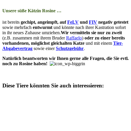
Unsere süße Kätzin Rosine …
ist bereits
ge­­chipt, ange­impft, auf
FeLV
und
FIV
ne­­ga­tiv ge­­tes­­tet
so­­wie mehr­­fach
ent­wurmt
und kön­nte nach ihrer Kastration so­­fort
in ihr neu­­es Zu­­hau­­se um­zieh­en.
Wir ver­­mit­t­eln sie nur zu zweit
(z.B. zu­­sam­­men mit ihrem Bruder
Raffaelo
)
oder zu ein­er be­­reits
vor­­han­­den­en, mög­­lichst gleich­­alt­­en Katze
und mit ein­­em
Tier-
Ab­­ga­­be­­ver­trag
so­­wie ein­er
Schutz­­ge­bühr
.
Natürlich be­­ant­­wor­­ten wir Ihn­en ger­ne alle Fra­­gen, die Sie evtl.
noch zu Rosine ha­­ben!
Diese Tiere könnten Sie auch interessieren: