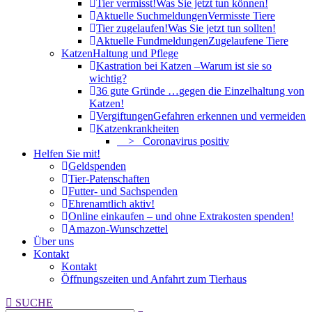
Tier vermisst!
Was Sie jetzt tun können!
Aktuelle Suchmeldungen
Vermisste Tiere
Tier zugelaufen!
Was Sie jetzt tun sollten!
Aktuelle Fundmeldungen
Zugelaufene Tiere
Katzen
Haltung und Pflege
Kastration bei Katzen –
Warum ist sie so
wichtig?
36 gute Gründe …
gegen die Einzelhaltung von
Katzen!
Vergiftungen
Gefahren erkennen und vermeiden
Katzenkrankheiten
> Coronavirus positiv
Helfen Sie mit!
Geldspenden
Tier-Patenschaften
Futter- und Sachspenden
Ehrenamtlich aktiv!
Online einkaufen – und ohne Extrakosten spenden!
Amazon-Wunschzettel
Über uns
Kontakt
Kontakt
Öffnungszeiten und Anfahrt zum Tierhaus
Search:
SUCHE