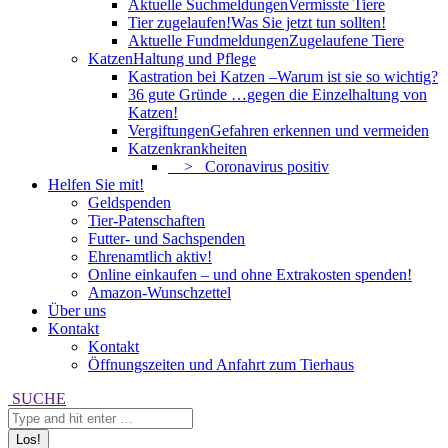
Aktuelle Suchmeldungen
Vermisste Tiere
Tier zugelaufen!
Was Sie jetzt tun sollten!
Aktuelle Fundmeldungen
Zugelaufene Tiere
Katzen
Haltung und Pflege
Kastration bei Katzen –
Warum ist sie so wichtig?
36 gute Gründe …
gegen die Einzelhaltung von
Katzen!
Vergiftungen
Gefahren erkennen und vermeiden
Katzenkrankheiten
> Coronavirus positiv
Helfen Sie mit!
Geldspenden
Tier-Patenschaften
Futter- und Sachspenden
Ehrenamtlich aktiv!
Online einkaufen – und ohne Extrakosten spenden!
Amazon-Wunschzettel
Über uns
Kontakt
Kontakt
Öffnungszeiten und Anfahrt zum Tierhaus
Search:
SUCHE