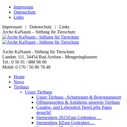
Zum
Impressum
Inhalt
Datenschutz
springen
Links
Impressum | Datenschutz | Links
Facebook
YouTube
RSS
E-
Arche KaNaum – Stiftung für Tierschutz
page
page
page
Mail
opens
opens
opens
page
in
in
in
opens
Arche KaNaum - Stiftung für Tierschutz
new
new
new
in
Landstr. 111, 34454 Bad Arolsen - Mengeringhausen
window
window
window
new
Tel.: 0 56 91 / 888 98 00
window
Mobil: 0 176 / 56 80 78 48
Home
News
Tierhaus
Unser Tierhaus
Unser Tierhaus –
Schutzraum & Begegnungsort
Öffnungszeiten & Anfahrt
zu unserem Tierhaus
Gnaden- und Lebenshof-Tiere
Liebe Paten
gesucht!
Sternentiere 2023
Zum Gedenken …
Sternentiere II
Zum Gedenken …