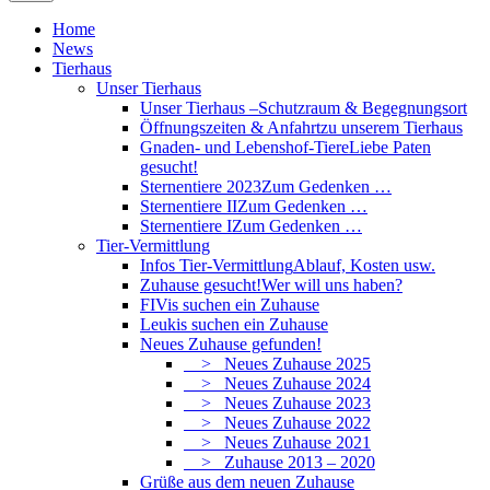
Home
News
Tierhaus
Unser Tierhaus
Unser Tierhaus –
Schutzraum & Begegnungsort
Öffnungszeiten & Anfahrt
zu unserem Tierhaus
Gnaden- und Lebenshof-Tiere
Liebe Paten
gesucht!
Sternentiere 2023
Zum Gedenken …
Sternentiere II
Zum Gedenken …
Sternentiere I
Zum Gedenken …
Tier-Vermittlung
Infos Tier-Vermittlung
Ablauf, Kosten usw.
Zuhause gesucht!
Wer will uns haben?
FIVis suchen ein Zuhause
Leukis suchen ein Zuhause
Neues Zuhause gefunden!
> Neues Zuhause 2025
> Neues Zuhause 2024
> Neues Zuhause 2023
> Neues Zuhause 2022
> Neues Zuhause 2021
> Zuhause 2013 – 2020
Grüße aus dem neuen Zuhause