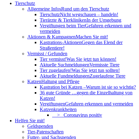
Tierschutz
Allgemeine Infos
Rund um den Tierschutz
Tierschutz
Nicht wegschauen – handeln!
Tierärzte & Tierkliniken
In der Umgebung
Vergiftungen beim Tier
Gefahren erkennen und
vermeiden
Aktionen & Kampagnen
Machen Sie mit!
Kastrations-Aktionen
Gegen das Elend der
Straßentiere!
Vermisst / Gefunden
Tier vermisst!
Was Sie jetzt tun können!
Aktuelle Suchmeldungen
Vermisste Tiere
Tier zugelaufen!
Was Sie jetzt tun sollten!
Aktuelle Fundmeldungen
Zugelaufene Tiere
Katzen
Haltung und Pflege
Kastration bei Katzen –
Warum ist sie so wichtig?
36 gute Gründe …
gegen die Einzelhaltung von
Katzen!
Vergiftungen
Gefahren erkennen und vermeiden
Katzenkrankheiten
> Coronavirus positiv
Helfen Sie mit!
Geldspenden
Tier-Patenschaften
Futter- und Sachspenden