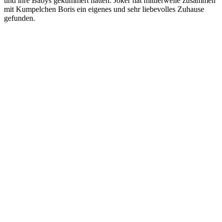
und ihre Babys gekümmert hatten. Joker hat mittlerweile zusammen
mit Kumpelchen Boris ein eigenes und sehr liebevolles Zuhause
gefunden.