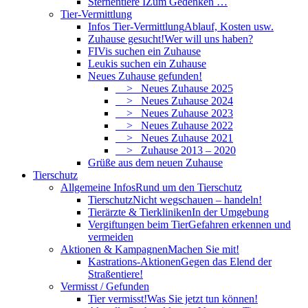
Sternentiere I
Zum Gedenken …
Tier-Vermittlung
Infos Tier-Vermittlung
Ablauf, Kosten usw.
Zuhause gesucht!
Wer will uns haben?
FIVis suchen ein Zuhause
Leukis suchen ein Zuhause
Neues Zuhause gefunden!
> Neues Zuhause 2025
> Neues Zuhause 2024
> Neues Zuhause 2023
> Neues Zuhause 2022
> Neues Zuhause 2021
> Zuhause 2013 – 2020
Grüße aus dem neuen Zuhause
Tierschutz
Allgemeine Infos
Rund um den Tierschutz
Tierschutz
Nicht wegschauen – handeln!
Tierärzte & Tierkliniken
In der Umgebung
Vergiftungen beim Tier
Gefahren erkennen und
vermeiden
Aktionen & Kampagnen
Machen Sie mit!
Kastrations-Aktionen
Gegen das Elend der
Straßentiere!
Vermisst / Gefunden
Tier vermisst!
Was Sie jetzt tun können!