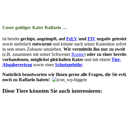
Unser goldiger Kater Raffaelo …
ist bereits
ge­­chipt, ange­impft, auf
FeLV
und
FIV
ne­­ga­tiv ge­­tes­­tet
so­­wie mehr­­fach
ent­wurmt
und kön­nte nach seiner Kastration so­­fort
in sein neu­­es Zu­­hau­­se um­zieh­en.
Wir ver­­mit­t­eln ihn nur zu zweit
(z.B. zu­­sam­­men mit seiner Schwester
Rosine
)
oder zu ein­er be­­reits
vor­­han­­den­en, mög­­lichst gleich­­alt­­en Katze
und mit ein­­em
Tier-
Ab­­ga­­be­­ver­trag
so­­wie ein­er
Schutz­­ge­bühr
.
Natürlich be­­ant­­wor­­ten wir Ihn­en ger­ne alle Fra­­gen, die Sie evtl.
noch zu Raffaelo ha­­ben!
Diese Tiere könnten Sie auch interessieren: