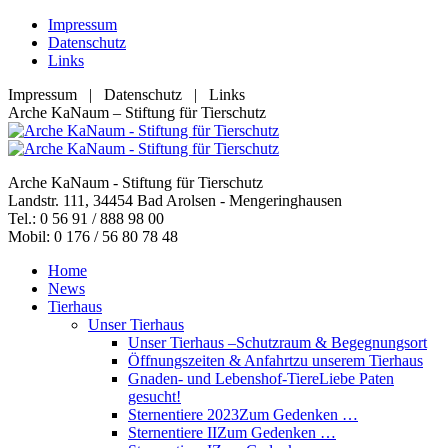
Zum
Impressum
Inhalt
Datenschutz
springen
Links
Impressum | Datenschutz | Links
Facebook
YouTube
RSS
E-
Arche KaNaum – Stiftung für Tierschutz
page
page
page
Mail
opens
opens
opens
page
in
in
in
opens
Arche KaNaum - Stiftung für Tierschutz
new
new
new
in
Landstr. 111, 34454 Bad Arolsen - Mengeringhausen
window
window
window
new
Tel.: 0 56 91 / 888 98 00
window
Mobil: 0 176 / 56 80 78 48
Home
News
Tierhaus
Unser Tierhaus
Unser Tierhaus –
Schutzraum & Begegnungsort
Öffnungszeiten & Anfahrt
zu unserem Tierhaus
Gnaden- und Lebenshof-Tiere
Liebe Paten
gesucht!
Sternentiere 2023
Zum Gedenken …
Sternentiere II
Zum Gedenken …