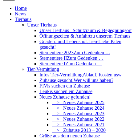
Home
News
Tierhaus
Unser Tierhaus
Unser Tierhaus –
Schutzraum & Begegnungsort
Öffnungszeiten & Anfahrt
zu unserem Tierhaus
Gnaden- und Lebenshof-Tiere
Liebe Paten
gesucht!
Sternentiere 2023
Zum Gedenken …
Sternentiere II
Zum Gedenken …
Sternentiere I
Zum Gedenken …
Tier-Vermittlung
Infos Tier-Vermittlung
Ablauf, Kosten usw.
Zuhause gesucht!
Wer will uns haben?
FIVis suchen ein Zuhause
Leukis suchen ein Zuhause
Neues Zuhause gefunden!
> Neues Zuhause 2025
> Neues Zuhause 2024
> Neues Zuhause 2023
> Neues Zuhause 2022
> Neues Zuhause 2021
> Zuhause 2013 – 2020
Grüße aus dem neuen Zuhause