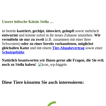
Unsere hübsche Kätzin Stella …
ist bereits
kas­­triert, ge­­chipt, tä­­to­­wiert, ge­impft
so­­wie mehr­­fach
ent­wurmt
und kön­nte so­­fort in ihr neu­­es Zu­­hau­­se um­zieh­en.
Wir
ver­­mit­t­eln sie nur zu zweit
(z.B. zu­­sam­­men mit ein­­er ihrer
Schwes­tern)
oder zu ein­er be­­reits vor­­han­­den­en, mög­­lichst
gleich­­alt­­en Katze
und mit ein­­em
Tier-Ab­­ga­­be­­ver­trag
so­­wie ein­er
Schutz­­ge­bühr
.
Natürlich be­­ant­­wor­­ten wir Ihn­en ger­ne alle Fra­­gen, die Sie evtl.
noch zu Stella ha­­ben!
Diese Tiere könnten Sie auch interessieren: