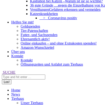
Kastration bei Katzen –
Warum ist sie so wichtig?
36 gute Gründe …
gegen die Einzelhaltung von Ka
Vergiftungen
Gefahren erkennen und vermeiden
Katzenkrankheiten
> Coronavirus positiv
Helfen Sie mit!
Geldspenden
Tier-Patenschaften
Futter- und Sachspenden
Ehrenamtlich aktiv!
Online einkaufen – und ohne Extrakosten spenden!
Amazon-Wunschzettel
Über uns
Kontakt
Kontakt
Öffnungszeiten und Anfahrt zum Tierhaus
Search:
SUCHE
Home
News
Tierhaus
Unser Tierhaus