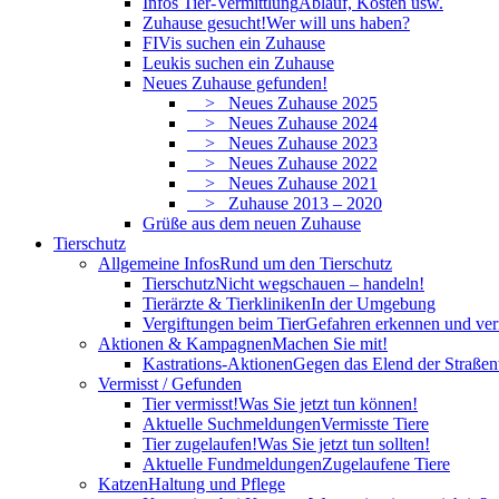
Infos Tier-Vermittlung
Ablauf, Kosten usw.
Zuhause gesucht!
Wer will uns haben?
FIVis suchen ein Zuhause
Leukis suchen ein Zuhause
Neues Zuhause gefunden!
> Neues Zuhause 2025
> Neues Zuhause 2024
> Neues Zuhause 2023
> Neues Zuhause 2022
> Neues Zuhause 2021
> Zuhause 2013 – 2020
Grüße aus dem neuen Zuhause
Tierschutz
Allgemeine Infos
Rund um den Tierschutz
Tierschutz
Nicht wegschauen – handeln!
Tierärzte & Tierkliniken
In der Umgebung
Vergiftungen beim Tier
Gefahren erkennen und ve
Aktionen & Kampagnen
Machen Sie mit!
Kastrations-Aktionen
Gegen das Elend der Straßent
Vermisst / Gefunden
Tier vermisst!
Was Sie jetzt tun können!
Aktuelle Suchmeldungen
Vermisste Tiere
Tier zugelaufen!
Was Sie jetzt tun sollten!
Aktuelle Fundmeldungen
Zugelaufene Tiere
Katzen
Haltung und Pflege