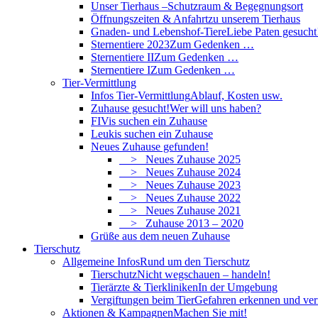
Unser Tierhaus –
Schutzraum & Begegnungsort
Öffnungszeiten & Anfahrt
zu unserem Tierhaus
Gnaden- und Lebenshof-Tiere
Liebe Paten gesucht
Sternentiere 2023
Zum Gedenken …
Sternentiere II
Zum Gedenken …
Sternentiere I
Zum Gedenken …
Tier-Vermittlung
Infos Tier-Vermittlung
Ablauf, Kosten usw.
Zuhause gesucht!
Wer will uns haben?
FIVis suchen ein Zuhause
Leukis suchen ein Zuhause
Neues Zuhause gefunden!
> Neues Zuhause 2025
> Neues Zuhause 2024
> Neues Zuhause 2023
> Neues Zuhause 2022
> Neues Zuhause 2021
> Zuhause 2013 – 2020
Grüße aus dem neuen Zuhause
Tierschutz
Allgemeine Infos
Rund um den Tierschutz
Tierschutz
Nicht wegschauen – handeln!
Tierärzte & Tierkliniken
In der Umgebung
Vergiftungen beim Tier
Gefahren erkennen und ve
Aktionen & Kampagnen
Machen Sie mit!