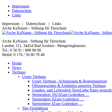
Zum
Impressum
Inhalt
Datenschutz
springen
Links
Impressum | Datenschutz | Links
Facebook
YouTube
RSS
E-
Arche KaNaum – Stiftung für Tierschutz
page
page
page
Mail
opens
opens
opens
page
Arche KaNaum - Stiftung für Tierschutz
in
in
in
opens
Landstr. 111, 34454 Bad Arolsen - Mengeringhausen
new
new
new
in
Tel.: 0 56 91 / 888 98 00
window
window
window
new
Mobil: 0 176 / 56 80 78 48
window
Home
News
Tierhaus
Unser Tierhaus
Unser Tierhaus –
Schutzraum & Begegnungsort
Öffnungszeiten & Anfahrt
zu unserem Tierhaus
Gnaden- und Lebenshof-Tiere
Liebe Paten gesucht
Sternentiere 2023
Zum Gedenken …
Sternentiere II
Zum Gedenken …
Sternentiere I
Zum Gedenken …
Tier-Vermittlung