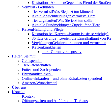
Kastrations-Aktionen
Gegen das Elend der Straßent
Vermisst / Gefunden
Tier vermisst!
Was Sie jetzt tun können!
Aktuelle Suchmeldungen
Vermisste Tiere
Tier zugelaufen!
Was Sie jetzt tun sollten!
Aktuelle Fundmeldungen
Zugelaufene Tiere
Katzen
Haltung und Pflege
Kastration bei Katzen –
Warum ist sie so wichtig?
36 gute Gründe …
gegen die Einzelhaltung von Ka
Vergiftungen
Gefahren erkennen und vermeiden
Katzenkrankheiten
> Coronavirus positiv
Helfen Sie mit!
Geldspenden
Tier-Patenschaften
Futter- und Sachspenden
Ehrenamtlich aktiv!
Online einkaufen – und ohne Extrakosten spenden!
Amazon-Wunschzettel
Über uns
Kontakt
Kontakt
Öffnungszeiten und Anfahrt zum Tierhaus