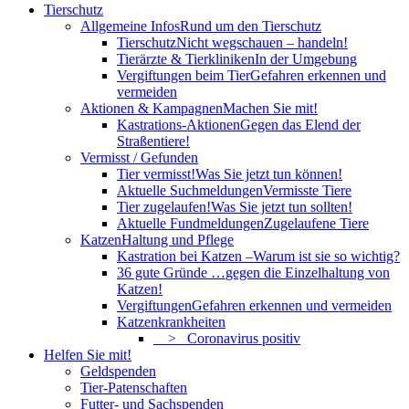
Tierschutz
Allgemeine Infos
Rund um den Tierschutz
Tierschutz
Nicht wegschauen – handeln!
Tierärzte & Tierkliniken
In der Umgebung
Vergiftungen beim Tier
Gefahren erkennen und
vermeiden
Aktionen & Kampagnen
Machen Sie mit!
Kastrations-Aktionen
Gegen das Elend der
Straßentiere!
Vermisst / Gefunden
Tier vermisst!
Was Sie jetzt tun können!
Aktuelle Suchmeldungen
Vermisste Tiere
Tier zugelaufen!
Was Sie jetzt tun sollten!
Aktuelle Fundmeldungen
Zugelaufene Tiere
Katzen
Haltung und Pflege
Kastration bei Katzen –
Warum ist sie so wichtig?
36 gute Gründe …
gegen die Einzelhaltung von
Katzen!
Vergiftungen
Gefahren erkennen und vermeiden
Katzenkrankheiten
> Coronavirus positiv
Helfen Sie mit!
Geldspenden
Tier-Patenschaften
Futter- und Sachspenden