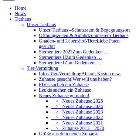
Home
News
Tierhaus
Unser Tierhaus
Unser Tierhaus –
Schutzraum & Begegnungsort
Öffnungszeiten & Anfahrt
zu unserem Tierhaus
Gnaden- und Lebenshof-Tiere
Liebe Paten
gesucht!
Sternentiere 2023
Zum Gedenken …
Sternentiere II
Zum Gedenken …
Sternentiere I
Zum Gedenken …
Tier-Vermittlung
Infos Tier-Vermittlung
Ablauf, Kosten usw.
Zuhause gesucht!
Wer will uns haben?
FIVis suchen ein Zuhause
Leukis suchen ein Zuhause
Neues Zuhause gefunden!
> Neues Zuhause 2025
> Neues Zuhause 2024
> Neues Zuhause 2023
> Neues Zuhause 2022
> Neues Zuhause 2021
> Zuhause 2013 – 2020
Grüße aus dem neuen Zuhause