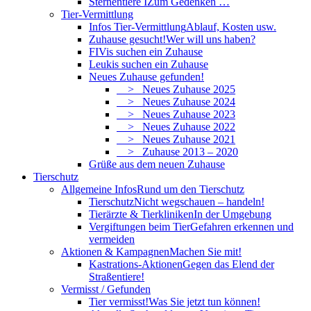
Sternentiere I
Zum Gedenken …
Tier-Vermittlung
Infos Tier-Vermittlung
Ablauf, Kosten usw.
Zuhause gesucht!
Wer will uns haben?
FIVis suchen ein Zuhause
Leukis suchen ein Zuhause
Neues Zuhause gefunden!
> Neues Zuhause 2025
> Neues Zuhause 2024
> Neues Zuhause 2023
> Neues Zuhause 2022
> Neues Zuhause 2021
> Zuhause 2013 – 2020
Grüße aus dem neuen Zuhause
Tierschutz
Allgemeine Infos
Rund um den Tierschutz
Tierschutz
Nicht wegschauen – handeln!
Tierärzte & Tierkliniken
In der Umgebung
Vergiftungen beim Tier
Gefahren erkennen und
vermeiden
Aktionen & Kampagnen
Machen Sie mit!
Kastrations-Aktionen
Gegen das Elend der
Straßentiere!
Vermisst / Gefunden
Tier vermisst!
Was Sie jetzt tun können!