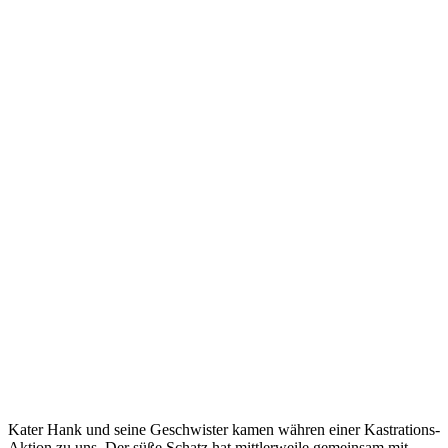
Kater Hank und seine Geschwister kamen währen einer Kastrations-
Aktion zu uns. Der süße Schatz hat mittlerweile gemeinsam mit