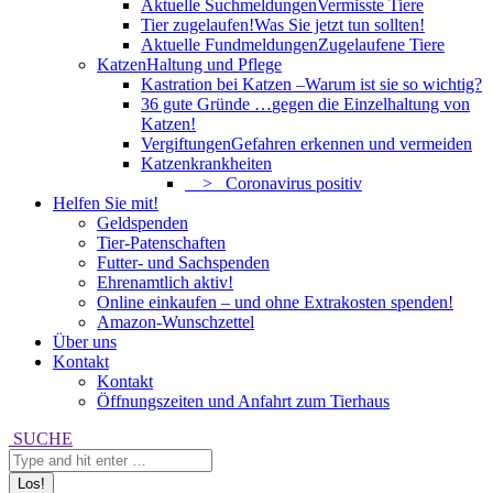
Aktuelle Suchmeldungen
Vermisste Tiere
Tier zugelaufen!
Was Sie jetzt tun sollten!
Aktuelle Fundmeldungen
Zugelaufene Tiere
Katzen
Haltung und Pflege
Kastration bei Katzen –
Warum ist sie so wichtig?
36 gute Gründe …
gegen die Einzelhaltung von
Katzen!
Vergiftungen
Gefahren erkennen und vermeiden
Katzenkrankheiten
> Coronavirus positiv
Helfen Sie mit!
Geldspenden
Tier-Patenschaften
Futter- und Sachspenden
Ehrenamtlich aktiv!
Online einkaufen – und ohne Extrakosten spenden!
Amazon-Wunschzettel
Über uns
Kontakt
Kontakt
Öffnungszeiten und Anfahrt zum Tierhaus
Search:
SUCHE