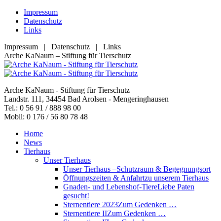
Zum
Impressum
Inhalt
Datenschutz
springen
Links
Impressum | Datenschutz | Links
Facebook
YouTube
RSS
E-
Arche KaNaum – Stiftung für Tierschutz
page
page
page
Mail
opens
opens
opens
page
in
in
in
opens
Arche KaNaum - Stiftung für Tierschutz
new
new
new
in
Landstr. 111, 34454 Bad Arolsen - Mengeringhausen
window
window
window
new
Tel.: 0 56 91 / 888 98 00
window
Mobil: 0 176 / 56 80 78 48
Home
News
Tierhaus
Unser Tierhaus
Unser Tierhaus –
Schutzraum & Begegnungsort
Öffnungszeiten & Anfahrt
zu unserem Tierhaus
Gnaden- und Lebenshof-Tiere
Liebe Paten
gesucht!
Sternentiere 2023
Zum Gedenken …
Sternentiere II
Zum Gedenken …