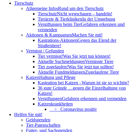
Tierschutz
Allgemeine Infos
Rund um den Tierschutz
Tierschutz
Nicht wegschauen – handeln!
Tierärzte & Tierkliniken
In der Umgebung
Vergiftungen beim Tier
Gefahren erkennen und
vermeiden
Aktionen & Kampagnen
Machen Sie mit!
Kastrations-Aktionen
Gegen das Elend der
Straßentiere!
Vermisst / Gefunden
Tier vermisst!
Was Sie jetzt tun können!
Aktuelle Suchmeldungen
Vermisste Tiere
Tier zugelaufen!
Was Sie jetzt tun sollten!
Aktuelle Fundmeldungen
Zugelaufene Tiere
Katzen
Haltung und Pflege
Kastration bei Katzen –
Warum ist sie so wichtig?
36 gute Gründe …
gegen die Einzelhaltung von
Katzen!
Vergiftungen
Gefahren erkennen und vermeiden
Katzenkrankheiten
> Coronavirus positiv
Helfen Sie mit!
Geldspenden
Tier-Patenschaften
Futter- und Sachspenden