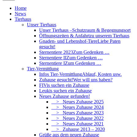
Home
News
Tierhaus
Unser Tierhaus
Unser Tierhaus –
Schutzraum & Begegnungsort
Öffnungszeiten & Anfahrt
zu unserem Tierhaus
Gnaden- und Lebenshof-Tiere
Liebe Paten
gesucht!
Sternentiere 2023
Zum Gedenken …
Sternentiere II
Zum Gedenken …
Sternentiere I
Zum Gedenken …
Tier-Vermittlung
Infos Tier-Vermittlung
Ablauf, Kosten usw.
Zuhause gesucht!
Wer will uns haben?
FIVis suchen ein Zuhause
Leukis suchen ein Zuhause
Neues Zuhause gefunden!
> Neues Zuhause 2025
> Neues Zuhause 2024
> Neues Zuhause 2023
> Neues Zuhause 2022
> Neues Zuhause 2021
> Zuhause 2013 – 2020
Grüße aus dem neuen Zuhause