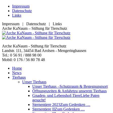
Zum
Impressum
Inhalt
Datenschutz
springen
Links
Impressum | Datenschutz | Links
Facebook
YouTube
RSS
E-
Arche KaNaum – Stiftung für Tierschutz
page
page
page
Mail
opens
opens
opens
page
in
in
in
opens
Arche KaNaum - Stiftung für Tierschutz
new
new
new
in
Landstr. 111, 34454 Bad Arolsen - Mengeringhausen
window
window
window
new
Tel.: 0 56 91 / 888 98 00
window
Mobil: 0 176 / 56 80 78 48
Home
News
Tierhaus
Unser Tierhaus
Unser Tierhaus –
Schutzraum & Begegnungsort
Öffnungszeiten & Anfahrt
zu unserem Tierhaus
Gnaden- und Lebenshof-Tiere
Liebe Paten
gesucht!
Sternentiere 2023
Zum Gedenken …
Sternentiere II
Zum Gedenken …