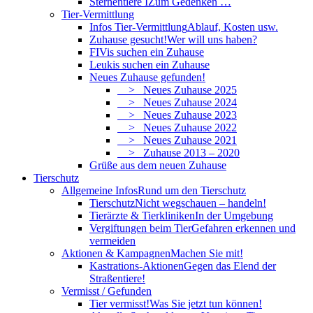
Sternentiere I
Zum Gedenken …
Tier-Vermittlung
Infos Tier-Vermittlung
Ablauf, Kosten usw.
Zuhause gesucht!
Wer will uns haben?
FIVis suchen ein Zuhause
Leukis suchen ein Zuhause
Neues Zuhause gefunden!
> Neues Zuhause 2025
> Neues Zuhause 2024
> Neues Zuhause 2023
> Neues Zuhause 2022
> Neues Zuhause 2021
> Zuhause 2013 – 2020
Grüße aus dem neuen Zuhause
Tierschutz
Allgemeine Infos
Rund um den Tierschutz
Tierschutz
Nicht wegschauen – handeln!
Tierärzte & Tierkliniken
In der Umgebung
Vergiftungen beim Tier
Gefahren erkennen und
vermeiden
Aktionen & Kampagnen
Machen Sie mit!
Kastrations-Aktionen
Gegen das Elend der
Straßentiere!
Vermisst / Gefunden
Tier vermisst!
Was Sie jetzt tun können!