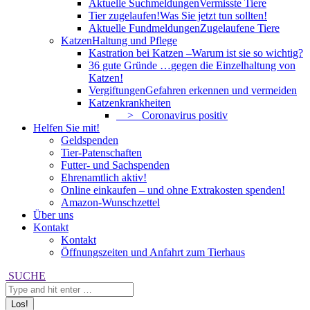
Aktuelle Suchmeldungen
Vermisste Tiere
Tier zugelaufen!
Was Sie jetzt tun sollten!
Aktuelle Fundmeldungen
Zugelaufene Tiere
Katzen
Haltung und Pflege
Kastration bei Katzen –
Warum ist sie so wichtig?
36 gute Gründe …
gegen die Einzelhaltung von
Katzen!
Vergiftungen
Gefahren erkennen und vermeiden
Katzenkrankheiten
> Coronavirus positiv
Helfen Sie mit!
Geldspenden
Tier-Patenschaften
Futter- und Sachspenden
Ehrenamtlich aktiv!
Online einkaufen – und ohne Extrakosten spenden!
Amazon-Wunschzettel
Über uns
Kontakt
Kontakt
Öffnungszeiten und Anfahrt zum Tierhaus
Search:
SUCHE