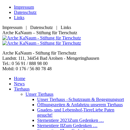
Zum
Impressum
Inhalt
Datenschutz
springen
Links
Impressum | Datenschutz | Links
Facebook
YouTube
RSS
E-
Arche KaNaum – Stiftung für Tierschutz
page
page
page
Mail
opens
opens
opens
page
in
in
in
opens
Arche KaNaum - Stiftung für Tierschutz
new
new
new
in
Landstr. 111, 34454 Bad Arolsen - Mengeringhausen
window
window
window
new
Tel.: 0 56 91 / 888 98 00
window
Mobil: 0 176 / 56 80 78 48
Home
News
Tierhaus
Unser Tierhaus
Unser Tierhaus –
Schutzraum & Begegnungsort
Öffnungszeiten & Anfahrt
zu unserem Tierhaus
Gnaden- und Lebenshof-Tiere
Liebe Paten
gesucht!
Sternentiere 2023
Zum Gedenken …
Sternentiere II
Zum Gedenken …