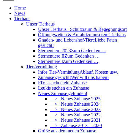
Home
News
Tierhaus
Unser Tierhaus
Unser Tierhaus –
Schutzraum & Begegnungsort
Öffnungszeiten & Anfahrt
zu unserem Tierhaus
Gnaden- und Lebenshof-Tiere
Liebe Paten
gesucht!
Sternentiere 2023
Zum Gedenken …
Sternentiere II
Zum Gedenken …
Sternentiere I
Zum Gedenken …
Tier-Vermittlung
Infos Tier-Vermittlung
Ablauf, Kosten usw.
Zuhause gesucht!
Wer will uns haben?
FIVis suchen ein Zuhause
Leukis suchen ein Zuhause
Neues Zuhause gefunden!
> Neues Zuhause 2025
> Neues Zuhause 2024
> Neues Zuhause 2023
> Neues Zuhause 2022
> Neues Zuhause 2021
> Zuhause 2013 – 2020
Grüße aus dem neuen Zuhause