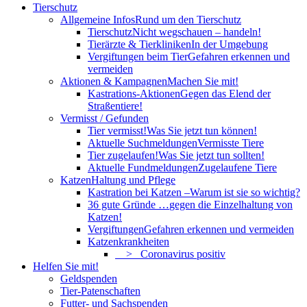
Tierschutz
Allgemeine Infos
Rund um den Tierschutz
Tierschutz
Nicht wegschauen – handeln!
Tierärzte & Tierkliniken
In der Umgebung
Vergiftungen beim Tier
Gefahren erkennen und
vermeiden
Aktionen & Kampagnen
Machen Sie mit!
Kastrations-Aktionen
Gegen das Elend der
Straßentiere!
Vermisst / Gefunden
Tier vermisst!
Was Sie jetzt tun können!
Aktuelle Suchmeldungen
Vermisste Tiere
Tier zugelaufen!
Was Sie jetzt tun sollten!
Aktuelle Fundmeldungen
Zugelaufene Tiere
Katzen
Haltung und Pflege
Kastration bei Katzen –
Warum ist sie so wichtig?
36 gute Gründe …
gegen die Einzelhaltung von
Katzen!
Vergiftungen
Gefahren erkennen und vermeiden
Katzenkrankheiten
> Coronavirus positiv
Helfen Sie mit!
Geldspenden
Tier-Patenschaften
Futter- und Sachspenden