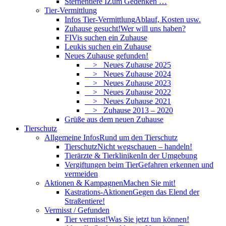
Sternentiere I
Zum Gedenken …
Tier-Vermittlung
Infos Tier-Vermittlung
Ablauf, Kosten usw.
Zuhause gesucht!
Wer will uns haben?
FIVis suchen ein Zuhause
Leukis suchen ein Zuhause
Neues Zuhause gefunden!
> Neues Zuhause 2025
> Neues Zuhause 2024
> Neues Zuhause 2023
> Neues Zuhause 2022
> Neues Zuhause 2021
> Zuhause 2013 – 2020
Grüße aus dem neuen Zuhause
Tierschutz
Allgemeine Infos
Rund um den Tierschutz
Tierschutz
Nicht wegschauen – handeln!
Tierärzte & Tierkliniken
In der Umgebung
Vergiftungen beim Tier
Gefahren erkennen und
vermeiden
Aktionen & Kampagnen
Machen Sie mit!
Kastrations-Aktionen
Gegen das Elend der
Straßentiere!
Vermisst / Gefunden
Tier vermisst!
Was Sie jetzt tun können!