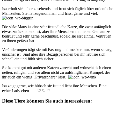
Isa erholt sich aber zu­seh­ends und freut sich täg­lich über or­dent­liche
Mahl­zei­ten. Sie hat zu­ge­nom­men und frisst ger­ne und viel.
Die süße Maus ist eine sehr freund­liche Katze, die zwar an­fäng­lich
et­was zu­rück­hal­tend ist, aber ihre Men­schen mit nett­en Ge­maun­ze
be­grüßt und sehr gerne be­schmust, so­bald sie erst ein­mal Ver­trau­en
zu ihn­en ge­fasst hat.
Veränderungen trägt sie mit Fass­ung und meck­ert nur, wenn sie arg
un­sich­er ist. Sind aber ihre Be­zugs­per­so­nen bei ihr, lebt sie sich
schnell ein und fühlt sich sich­er.
Sie kommt gut mit an­der­en Katz­en zu­recht und wünscht sich ein­en
nett­en, ruhig­en und vor allem nicht zu auf­dring­lich­en Kum­pel, der
ihr auch ein we­nig „Pri­vats­phäre“ lässt.
Isa zeigt gerne, wie hübsch sie ist und liebt ihre Men­schen. Eine
echte Lady eben … ♡ ♡ ♡
Diese Tiere könnten Sie auch interessieren: