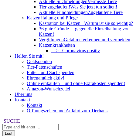
Aktuelle Suchmeldungen
Vermisste Tiere
Tier zugelaufen!
Was Sie jetzt tun sollten!
Aktuelle Fundmeldungen
Zugelaufene Tiere
Katzen
Haltung und Pflege
Kastration bei Katzen –
Warum ist sie so wichtig?
36 gute Gründe …
gegen die Einzelhaltung von
Katzen!
Vergiftungen
Gefahren erkennen und vermeiden
Katzenkrankheiten
> Coronavirus positiv
Helfen Sie mit!
Geldspenden
Tier-Patenschaften
Futter- und Sachspenden
Ehrenamtlich aktiv!
Online einkaufen – und ohne Extrakosten spenden!
Amazon-Wunschzettel
Über uns
Kontakt
Kontakt
Öffnungszeiten und Anfahrt zum Tierhaus
Search:
SUCHE