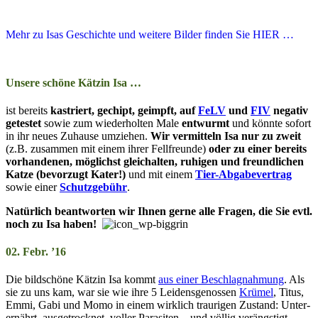
Mehr zu Isas Geschichte und weitere Bilder finden Sie HIER …
Unsere schöne Kätzin Isa …
ist bereits
kastriert, gechipt, ge­impft, auf
FeLV
und
FIV
negativ
getestet
sowie zum wiederholten Male
entwurmt
und könnte sofort
in ihr neues Zuhause um­ziehen.
Wir vermitteln Isa nur zu zweit
(z.B. zusammen mit einem ihrer Fell­freun­de)
oder zu einer bereits
vorhandenen, möglichst gleichalten, ruhigen und freund­lich­en
Katze (be­vor­zugt Ka­ter!)
und mit einem
Tier-Abgabevertrag
sowie einer
Schutzgebühr
.
Natürlich beantworten wir Ihnen gerne alle Fragen, die Sie evtl.
noch zu Isa haben!
02. Febr. ’16
Die bildschöne Kätz­in Isa kommt
aus ein­er Be­schlag­nahm­ung
. Als
sie zu uns kam, war sie wie ihre 5 Lei­dens­ge­nos­sen
Krümel
, Titus,
Emmi, Gabi und Momo in ein­em wirk­lich trau­rig­en Zu­stand: Un­ter­
er­nährt, aus­ge­trock­net, voll­er Pa­ra­si­ten – und völl­ig ver­ängs­tigt.